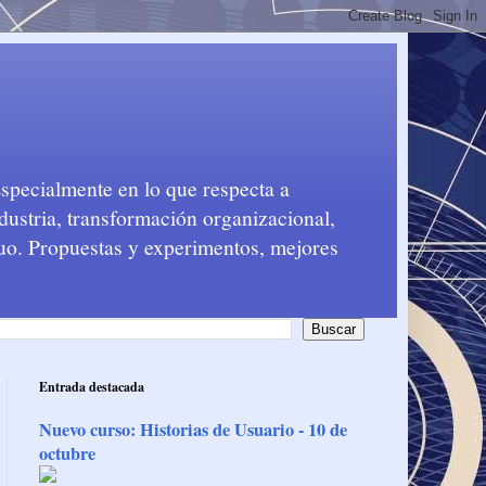
Especialmente en lo que respecta a
dustria, transformación organizacional,
nuo. Propuestas y experimentos, mejores
Entrada destacada
Nuevo curso: Historias de Usuario - 10 de
octubre