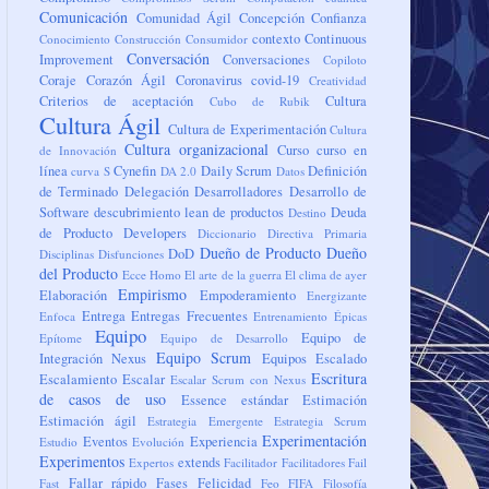
Comunicación
Comunidad Ágil
Concepción
Confianza
contexto
Continuous
Conocimiento
Construcción
Consumidor
Conversación
Improvement
Conversaciones
Copiloto
Coraje
Corazón Ágil
Coronavirus
covid-19
Creatividad
Criterios de aceptación
Cultura
Cubo de Rubik
Cultura Ágil
Cultura de Experimentación
Cultura
Cultura organizacional
Curso
curso en
de Innovación
línea
Cynefin
Daily Scrum
Definición
curva S
DA 2.0
Datos
de Terminado
Delegación
Desarrolladores
Desarrollo de
Software
descubrimiento lean de productos
Deuda
Destino
de Producto
Developers
Diccionario
Directiva Primaria
Dueño de Producto
Dueño
DoD
Disciplinas
Disfunciones
del Producto
Ecce Homo
El arte de la guerra
El clima de ayer
Empirismo
Elaboración
Empoderamiento
Energizante
Entrega
Entregas Frecuentes
Enfoca
Entrenamiento
Épicas
Equipo
Equipo de
Epítome
Equipo de Desarrollo
Equipo Scrum
Integración Nexus
Equipos
Escalado
Escritura
Escalamiento
Escalar
Escalar Scrum con Nexus
de casos de uso
Essence
estándar
Estimación
Estimación ágil
Estrategia Emergente
Estrategia Scrum
Experimentación
Eventos
Experiencia
Estudio
Evolución
Experimentos
extends
Expertos
Facilitador
Facilitadores
Fail
Fallar rápido
Fases
Felicidad
Fast
Feo
FIFA
Filosofía