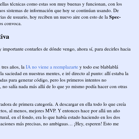
ellas técnicas como estas son muy buenas y funcionan, con los
os sistemas de información que hoy se continúan usando. De
Spec-
orias de usuario, hoy reciben un nuevo aire con esto de la
nos convoca.
tiva
y importante contarles de dónde vengo, ahora sí, para decirles hacia
 tres años, la
IA no viene a reemplazarte
y todo ese blablablá
saciedad en nuestras mentes, e iré directo al punto: allí estaba la
das para generar código, pero los primeros intentos no
 no salía nada más allá de lo que yo mismo podía hacer con otras
radora de primera categoría. A descargar en ella todo lo que creía
uctos, al menos, mejores MVP. Y entonces hace por allá un año
ural, en el fondo, era lo que había estado haciendo en los dos
ificaciones más precisas, no ambiguas… ¡Hey, esperen! Esto me