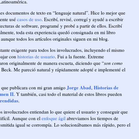
Latinoamérica.
ndes documentos de texto en “lenguaje natural”. Hice lo mejor que
iente usé
casos de uso
. Escribí, revisé, corregí y ayudé a escribir
ecturas de software, programé y probé a partir de ellos. Escribí
almente, toda esta experiencia quedó consignada en mi libro
, aunque todos los artículos originales siguen en mi blog.
tante exigente para todos los involucrados, incluyendo el mismo
bajar con
historias de usuario
. Fui a la fuente. Extreme
ron originalmente de manera escueta, diciendo que “
son como
nt Beck. Me pareció natural y rápidamente adopté e implementé el
Jorge Abad
Historias de
os que publicara con mi gran amigo
,
men II
. Y también, casi todo el material de estos libros pueden
rendidas
.
los involucrados entiendan lo que quiere el usuario y conseguir que
ifícil. Aunque con el
enfoque ágil
abreviamos los tiempos de
ansmitida igual se corrompía. Lo solucionábamos más rápido, pero el