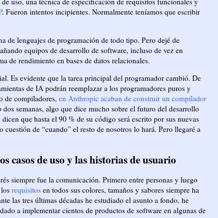
de uso, una técnica de especificación de requisitos funcionales y
P
. Fueron intentos incipientes. Normalmente teníamos que escribir
na de lenguajes de programación de todo tipo. Pero dejé de
ñando equipos de desarrollo de software, incluso de vez en
a de rendimiento en bases de datos relacionales.
cial. Es evidente que la tarea principal del programador cambió. De
amientas de IA podrán reemplazar a los programadores puros y
to de compiladores,
en Anthropic acaban de construir un compilador
 dos semanas, algo que dice mucho sobre el futuro del desarrollo
dicen que hasta el 90 % de su código será escrito por sus nuevas
o cuestión de “cuando” el resto de nosotros lo hará. Pero llegaré a
los casos de uso y las historias de usuario
terés siempre fue la comunicación. Primero entre personas y luego
 los
requisitos
en todos sus colores, tamaños y sabores siempre ha
ante las tres últimas décadas he estudiado el asunto a fondo, he
udado a implementar cientos de productos de software en algunas de