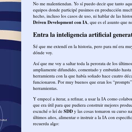
No me malentiendan. Yo sí puedo decir que tanto aqu
equipos donde participé pusimos en producción much
hecho, incluso los casos de uso, ni hablar de las hist
Driven Development con IA
, que es el asunto que 
Entra la inteligencia artificial genera
Sé que me extendí en la historia, pero para mí era mu
dónde voy.
Así que me voy a saltar toda la perorata de los últimos
ampliamente difundido, comentado y embutido hasta la 
herramienta con la que había soñado hace cuatro déca
funcionaron. Por muy buenos que eran los “prompts”,
herramientas.
Y empecé a iterar, a refinar, a usar la IA como colabo
que era útil para que pudiera construir mejores prod
SDD
escuché o leí de
y las cosas tomaron su curso nat
últimos años, alimentar o instruir a la IA con espec
recuerda algo: