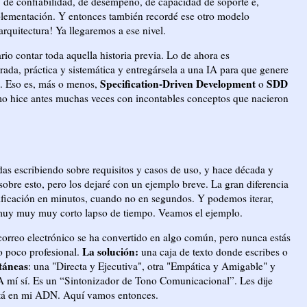
, de confiabilidad, de desempeño, de capacidad de soporte e,
implementación. Y entonces también recordé ese otro modelo
rquitectura! Ya llegaremos a ese nivel.
rio contar toda aquella historia previa. Lo de ahora es
ada, práctica y sistemática y entregársela a una IA para que genere
Specification-Driven Development
SDD
s. Eso es, más o menos,
o
o hice antes muchas veces con incontables conceptos que nacieron
as escribiendo sobre requisitos y casos de uso, y hace década y
obre esto, pero los dejaré con un ejemplo breve. La gran diferencia
ificación en minutos, cuando no en segundos. Y podemos iterar,
 en muy muy muy corto lapso de tiempo. Veamos el ejemplo.
orreo electrónico se ha convertido en algo común, pero nunca estás
La solución:
o poco profesional.
una caja de texto donde escribes o
ntáneas
: una "Directa y Ejecutiva", otra "Empática y Amigable" y
A mí sí. Es un “Sintonizador de Tono Comunicacional”. Les dije
está en mi ADN. Aquí vamos entonces.