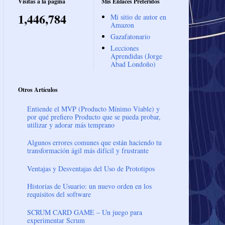
Visitas a la página
Mis Enlaces Preferidos
1,446,784
Mi sitio de autor en
Amazon
Gazafatonario
Lecciones
Aprendidas (Jorge
Abad Londoño)
Otros Artículos
Entiende el MVP (Producto Mínimo Viable) y
por qué prefiero Producto que se pueda probar,
utilizar y adorar más temprano
Algunos errores comunes que están haciendo tu
transformación ágil más difícil y frustrante
Ventajas y Desventajas del Uso de Prototipos
Historias de Usuario: un nuevo orden en los
requisitos del software
SCRUM CARD GAME – Un juego para
experimentar Scrum