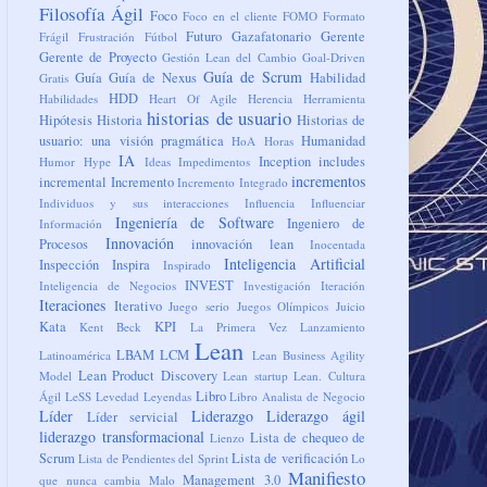
Filosofía Ágil
Foco
Foco en el cliente
FOMO
Formato
Futuro
Gazafatonario
Gerente
Frágil
Frustración
Fútbol
Gerente de Proyecto
Gestión Lean del Cambio
Goal-Driven
Guía de Scrum
Guía
Guía de Nexus
Habilidad
Gratis
HDD
Habilidades
Heart Of Agile
Herencia
Herramienta
historias de usuario
Hipótesis
Historia
Historias de
usuario: una visión pragmática
Humanidad
HoA
Horas
IA
Inception
includes
Humor
Hype
Ideas
Impedimentos
incrementos
incremental
Incremento
Incremento Integrado
Individuos y sus interacciones
Influencia
Influenciar
Ingeniería de Software
Ingeniero de
Información
Innovación
Procesos
innovación lean
Inocentada
Inteligencia Artificial
Inspección
Inspira
Inspirado
INVEST
Inteligencia de Negocios
Investigación
Iteración
Iteraciones
Iterativo
Juego serio
Juegos Olímpicos
Juicio
Kata
KPI
Kent Beck
La Primera Vez
Lanzamiento
Lean
LBAM
LCM
Latinoamérica
Lean Business Agility
Lean Product Discovery
Model
Lean startup
Lean. Cultura
Libro
Ágil
LeSS
Levedad
Leyendas
Libro Analista de Negocio
Líder
Liderazgo
Liderazgo ágil
Líder servicial
liderazgo transformacional
Lista de chequeo de
Lienzo
Scrum
Lista de verificación
Lista de Pendientes del Sprint
Lo
Manifiesto
Management 3.0
que nunca cambia
Malo