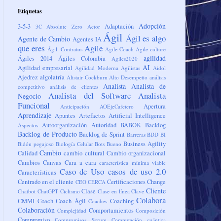
Etiquetas
Adopción
3-5-3
Adaptación
3C
Absolute Zero
Actor
Ágil
Ágil es algo
Agente de Cambio
Agentes IA
que eres
Agile
Ágil. Contratos
Agile Coach
Agile culture
agilidad
Ágiles 2014
Ágiles Colombia
Agiles2020
AI
Agilidad empresarial
Agilidad Moderna
Agilistas
Aidol
Ajedrez
algolatría
Alistair Cockburn
Alto Desempeño
análisis
Analista
Analista de
competitivo
análisis de clientes
Analista del Software
Analista
Negocio
Funcional
Apertura
Anticipación
AOEjeCafetero
Aprendizaje
Apuntes
Artefactos
Artificial Intelligence
Autoorganización
Autoridad
BABOK
Backlog
Aspectos
Backlog de Producto
Backlog de Sprint
Barreras
BDD
BI
Business Agility
Bidón pegajoso
Biología Celular
Bots
Bueno
Cambio
Calidad
cambio cultural
Cambio organizacional
Cambios
Canvas
Cara a cara
característica mínima viable
Caso de Uso
casos de uso 2.0
Características
Centrado en el cliente
Certificaciones
Change
CEO
CERCA
Cliente
Clase
Chatbot
ChatGPT
Ciclismo
Clase en línea
Clave
Colabora
CMMI
Coach
Coach Ágil
Coaching
Coaches
Colaboración
Comportamientos
Complejidad
Composición
Compromiso
Compromisos Scrum
Computación cuántica