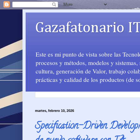
Gazafatonario I
Este es mi punto de vista sobre las Tecno
procesos y métodos, modelos y sistemas, m
cultura, generación de Valor, trabajo col
prácticas y calidad de los productos (de s
martes, febrero 10, 2026
Specification-Driven Developm