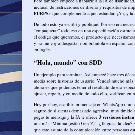
Pero también empecé a hablarle a la IA de usabilidad
incluso, de restricciones de diseño y requisitos de 
FURPS+
que complementó aquel estándar. ¡Ah, y la a
De todo esto ya escribí y publiqué. Por eso era necesa
“empaquetar” todo eso en una especificación estructur
el código que queremos, el producto que necesitamo
y no me voy a desgastar nombrándola en español com
en inglés.
“Hola, mundo” con SDD
Un ejemplo para terminar. Así empecé hace tres décad
media sobre historias de usuario. Vendrá mucho más s
ahora es que podemos tener el resultado de esa espec
ajustar, repetir, y en medio de todo ello, verificar,
Hoy por hoy, escribir un mensaje en WhatsApp o un c
seguro de si suenas demasiado agresivo, muy tímido 
3 versiones insta
pegas tu mensaje y la IA te ofrece
una más "Mínima (estilo Gen-Z)". ¿Te gusta la idea? 
que este asunto de la comunicación entre personas 