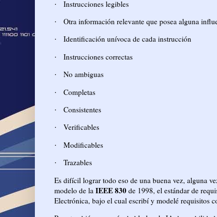
Instrucciones legibles
·
Otra información relevante que posea alguna influe
·
Identificación unívoca de cada instrucción
·
Instrucciones correctas
·
No ambiguas
·
Completas
·
Consistentes
·
Verificables
·
Modificables
·
Trazables
·
Es difícil lograr todo eso de una buena vez, alguna v
IEEE 830
modelo de la
de 1998, el estándar de requis
Electrónica, bajo el cual escribí y modelé requisitos 