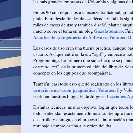
las más grandes empresas de Colombia y algunas de 
En los 90 con requisitos a la usanza tradicional, gra
pude. Pero desde finales de esa década y toda la sigu
miles de casos de uso y también diseñé, planteé arquit
Gazafatonario
mucho sobre el tema en mi blog
. Fin
Asuntos de la Ingeniería de Software, Volumen II
Los casos de uso eran una buena práctica, aunque bas
usuario. Así que entré en la era “
ágil
” y empecé a tra
Programming. Lo primero que supe fue que se plantea
casos de uso
”, en la primera edición del libro de Ke
concepto en los equipos que acompañaba.
También, casi todo esto quedó registrado en los libr
usuario: una visión pragmática
Volumen I
Volu
,
y
Lecciones Ap
leerlo en nuestros blogs. El de Jorge es
Distintas técnicas, mismo objetivo: lograr que todos 
todos entiendan exactamente lo mismo. Siempre fue d
desarrollo y entrega, en el proceso la información tr
retrabajo siempre estaba a la orden del día.