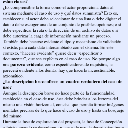
están claras?
¿Es comprensible la forma como el actor proporciona datos al
sistema mediante el caso de uso y qué datos suministra? Esto es,
establecer si el actor debe seleccionar de una lista o debe digitar el
dato o debe escoger una de un conjunto de posibles opciones; o si
debe especificar la ruta o la dirección de un archivo de datos o si
debe autorizar la carga de información mediante un proceso.
También debe hacerse evidente el tipo y mecanismo de validación,
si existe, para cada dato intercambiado con el sistema. En este
contexto, “hacerse evidente” quiere decir “especificar o
documentar”, que sea explícito en el caso de uso. No porque algo
parezca evidente
nos
, como especificadores de requisitos, le
parecerá evidente a los demás, hay que hacerlo incuestionable,
axiomático.
¿La descripción breve ofrece un cuadro verdadero del caso de
uso?
Aunque la descripción breve no hace parte de la funcionalidad
establecida en el caso de uso, ésta debe brindar a los lectores del
mismo una visión horizontal, concisa, que permita formar imágenes
mentales precisas de lo que hace el caso de uso y hasta un bosquejo
del mismo.
Durante la fase de exploración del proyecto, la fase de Concepción
o Inicio, cuando se descubren los casos de uso, la descripción breve