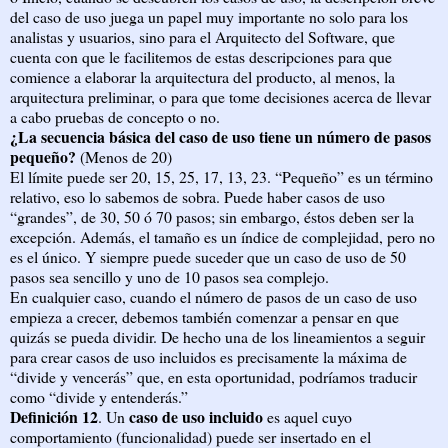
del caso de uso juega un papel muy importante no solo para los
analistas y usuarios, sino para el Arquitecto del Software, que
cuenta con que le facilitemos de estas descripciones para que
comience a elaborar la arquitectura del producto, al menos, la
arquitectura preliminar, o para que tome decisiones acerca de llevar
a cabo pruebas de concepto o no.
¿La secuencia básica del caso de uso tiene un número de pasos
pequeño?
(Menos de 20)
El límite puede ser 20, 15, 25, 17, 13, 23. “Pequeño” es un término
relativo, eso lo sabemos de sobra. Puede haber casos de uso
“grandes”, de 30, 50 ó 70 pasos; sin embargo, éstos deben ser la
excepción. Además, el tamaño es un índice de complejidad, pero no
es el único. Y siempre puede suceder que un caso de uso de 50
pasos sea sencillo y uno de 10 pasos sea complejo.
En cualquier caso, cuando el número de pasos de un caso de uso
empieza a crecer, debemos también comenzar a pensar en que
quizás se pueda dividir. De hecho una de los lineamientos a seguir
para crear casos de uso incluidos es precisamente la máxima de
“divide y vencerás” que, en esta oportunidad, podríamos traducir
como “divide y entenderás.”
Definición 12
caso de uso incluido
. Un
es aquel cuyo
comportamiento (funcionalidad) puede ser insertado en el