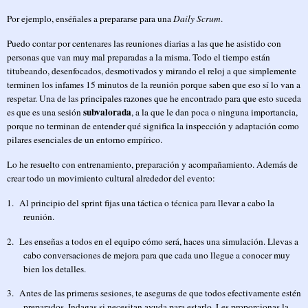
Por ejemplo, enséñales a prepararse para una
Daily Scrum
.
Puedo contar por centenares las reuniones diarias a las que he asistido con
personas que van muy mal preparadas a la misma. Todo el tiempo están
titubeando, desenfocados, desmotivados y mirando el reloj a que simplemente
terminen los infames 15 minutos de la reunión porque saben que eso sí lo van a
respetar. Una de las principales razones que he encontrado para que esto suceda
subvalorada
es que es una sesión
, a la que le dan poca o ninguna importancia,
porque no terminan de entender qué significa la inspección y adaptación como
pilares esenciales de un entorno empírico.
Lo he resuelto con entrenamiento, preparación y acompañamiento. Además de
crear todo un movimiento cultural alrededor del evento:
1.
Al principio del sprint fijas una táctica o técnica para llevar a cabo la
reunión.
2.
Les enseñas a todos en el equipo cómo será, haces una simulación. Llevas a
cabo conversaciones de mejora para que cada uno llegue a conocer muy
bien los detalles.
3.
Antes de las primeras sesiones, te aseguras de que todos efectivamente estén
preparados. Indagas si necesitan ayuda para estarlo. Les proporcionas la