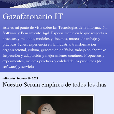
Gazafatonario IT
Este es mi punto de vista sobre las Tecnologías de la Información,
Software y Pensamiento Ágil. Especialmente en lo que respecta a
procesos y métodos, modelos y sistemas, marcos de trabajo y
prácticas ágiles, experiencia en la industria, transformación
organizacional, cultura, generación de Valor, trabajo colaborativo,
Inspección y adaptación y mejoramiento continuo. Propuestas y
experimentos, mejores prácticas y calidad de los productos (de
software) y servicios.
miércoles, febrero 16, 2022
Nuestro Scrum empírico de todos los días