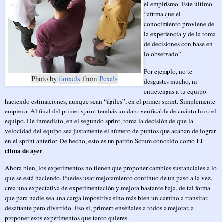
el empirismo. Este último
“afirma que el
conocimiento proviene de
la experiencia y de la toma
de decisiones con base en
lo observado”.
Por ejemplo, no te
Photo by
fauxels
from
Pexels
desgastes mucho, ni
entretengas a tu equipo
haciendo estimaciones, aunque sean “ágiles”, en el primer sprint. Simplemente
empieza. Al final del primer sprint tendrás un dato verificable de cuánto hizo el
equipo. De inmediato, en el segundo sprint, toma la decisión de que la
velocidad del equipo sea justamente el número de puntos que acaban de lograr
El
en el sprint anterior. De hecho, esto es un patrón Scrum conocido como
clima de ayer
.
Ahora bien, los experimentos no tienen que proponer cambios sustanciales a lo
que se está haciendo. Puedes usar mejoramiento continuo de un paso a la vez,
crea una expectativa de experimentación y mejora bastante baja, de tal forma
que para nadie sea una carga impositiva sino más bien un camino a transitar,
desafiante pero divertido. Eso sí, primero enséñales a todos a mejorar, a
proponer esos experimentos que tanto quieres.