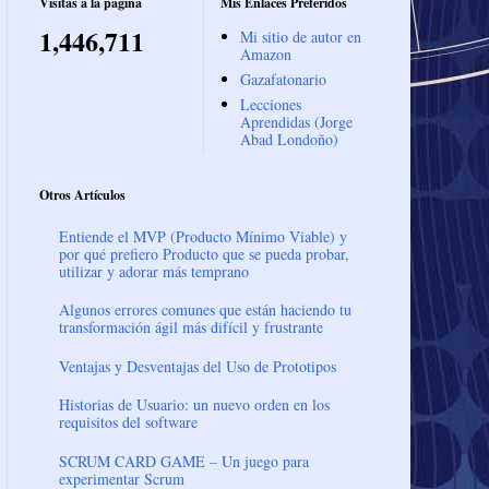
Visitas a la página
Mis Enlaces Preferidos
1,446,711
Mi sitio de autor en
Amazon
Gazafatonario
Lecciones
Aprendidas (Jorge
Abad Londoño)
Otros Artículos
Entiende el MVP (Producto Mínimo Viable) y
por qué prefiero Producto que se pueda probar,
utilizar y adorar más temprano
Algunos errores comunes que están haciendo tu
transformación ágil más difícil y frustrante
Ventajas y Desventajas del Uso de Prototipos
Historias de Usuario: un nuevo orden en los
requisitos del software
SCRUM CARD GAME – Un juego para
experimentar Scrum