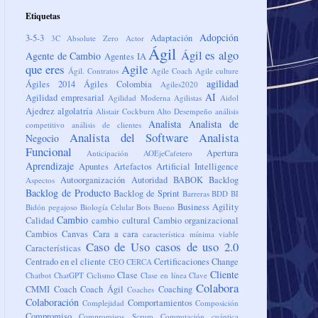
Etiquetas
Adopción
3-5-3
Adaptación
3C
Absolute Zero
Actor
Ágil
Ágil es algo
Agente de Cambio
Agentes IA
que eres
Agile
Ágil. Contratos
Agile Coach
Agile culture
agilidad
Ágiles 2014
Ágiles Colombia
Agiles2020
AI
Agilidad empresarial
Agilidad Moderna
Agilistas
Aidol
Ajedrez
algolatría
Alistair Cockburn
Alto Desempeño
análisis
Analista
Analista de
competitivo
análisis de clientes
Analista del Software
Analista
Negocio
Funcional
Apertura
Anticipación
AOEjeCafetero
Aprendizaje
Apuntes
Artefactos
Artificial Intelligence
Autoorganización
Autoridad
BABOK
Backlog
Aspectos
Backlog de Producto
Backlog de Sprint
Barreras
BDD
BI
Business Agility
Bidón pegajoso
Biología Celular
Bots
Bueno
Cambio
Calidad
cambio cultural
Cambio organizacional
Cambios
Canvas
Cara a cara
característica mínima viable
Caso de Uso
casos de uso 2.0
Características
Centrado en el cliente
Certificaciones
Change
CEO
CERCA
Cliente
Clase
Chatbot
ChatGPT
Ciclismo
Clase en línea
Clave
Colabora
CMMI
Coach
Coach Ágil
Coaching
Coaches
Colaboración
Comportamientos
Complejidad
Composición
Compromiso
Compromisos Scrum
Computación cuántica