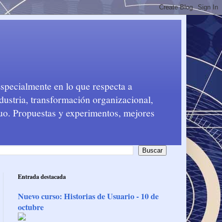
Especialmente en lo que respecta a
dustria, transformación organizacional,
nuo. Propuestas y experimentos, mejores
Entrada destacada
Nuevo curso: Historias de Usuario - 10 de
octubre