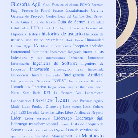
Filosofía Ágil
Foco
Foco en el cliente
FOMO
Formato
Futuro
Gazafatonario
Gerente
Frágil
Frustración
Fútbol
Gerente de Proyecto
Gestión Lean del Cambio
Goal-Driven
Guía de Scrum
Guía
Guía de Nexus
Habilidad
Gratis
HDD
Habilidades
Heart Of Agile
Herencia
Herramienta
historias de usuario
Hipótesis
Historia
Historias de
usuario: una visión pragmática
Humanidad
HoA
Horas
IA
Inception
includes
Humor
Hype
Ideas
Impedimentos
incrementos
incremental
Incremento
Incremento Integrado
Individuos y sus interacciones
Influencia
Influenciar
Ingeniería de Software
Ingeniero de
Información
Innovación
Procesos
innovación lean
Inocentada
Inteligencia Artificial
Inspección
Inspira
Inspirado
INVEST
Inteligencia de Negocios
Investigación
Iteración
Iteraciones
Iterativo
Juego serio
Juegos Olímpicos
Juicio
Kata
KPI
Kent Beck
La Primera Vez
Lanzamiento
Lean
LBAM
LCM
Latinoamérica
Lean Business Agility
Lean Product Discovery
Model
Lean startup
Lean. Cultura
Libro
Ágil
LeSS
Levedad
Leyendas
Libro Analista de Negocio
Líder
Liderazgo
Liderazgo ágil
Líder servicial
liderazgo transformacional
Lista de chequeo de
Lienzo
Scrum
Lista de verificación
Lista de Pendientes del Sprint
Lo
Manifiesto
Management 3.0
que nunca cambia
Malo