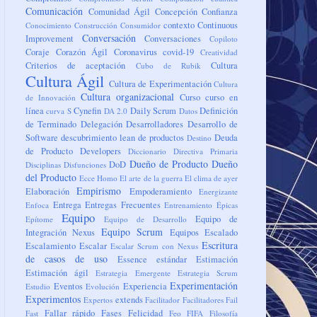
Comunicación
Comunidad Ágil
Concepción
Confianza
contexto
Continuous
Conocimiento
Construcción
Consumidor
Conversación
Improvement
Conversaciones
Copiloto
Coraje
Corazón Ágil
Coronavirus
covid-19
Creatividad
Criterios de aceptación
Cultura
Cubo de Rubik
Cultura Ágil
Cultura de Experimentación
Cultura
Cultura organizacional
Curso
curso en
de Innovación
línea
Cynefin
Daily Scrum
Definición
curva S
DA 2.0
Datos
de Terminado
Delegación
Desarrolladores
Desarrollo de
Software
descubrimiento lean de productos
Deuda
Destino
de Producto
Developers
Diccionario
Directiva Primaria
Dueño de Producto
Dueño
DoD
Disciplinas
Disfunciones
del Producto
Ecce Homo
El arte de la guerra
El clima de ayer
Empirismo
Elaboración
Empoderamiento
Energizante
Entrega
Entregas Frecuentes
Enfoca
Entrenamiento
Épicas
Equipo
Equipo de
Epítome
Equipo de Desarrollo
Equipo Scrum
Integración Nexus
Equipos
Escalado
Escritura
Escalamiento
Escalar
Escalar Scrum con Nexus
de casos de uso
Essence
estándar
Estimación
Estimación ágil
Estrategia Emergente
Estrategia Scrum
Experimentación
Eventos
Experiencia
Estudio
Evolución
Experimentos
extends
Expertos
Facilitador
Facilitadores
Fail
Fallar rápido
Fases
Felicidad
Fast
Feo
FIFA
Filosofía