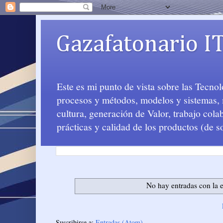
Gazafatonario I
Este es mi punto de vista sobre las Tecno
procesos y métodos, modelos y sistemas, m
cultura, generación de Valor, trabajo col
prácticas y calidad de los productos (de s
No hay entradas con la 
Suscribirse a:
Entradas (Atom)