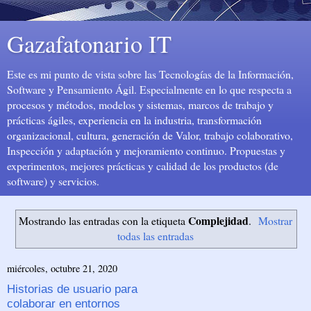
Gazafatonario IT
Este es mi punto de vista sobre las Tecnologías de la Información,
Software y Pensamiento Ágil. Especialmente en lo que respecta a
procesos y métodos, modelos y sistemas, marcos de trabajo y
prácticas ágiles, experiencia en la industria, transformación
organizacional, cultura, generación de Valor, trabajo colaborativo,
Inspección y adaptación y mejoramiento continuo. Propuestas y
experimentos, mejores prácticas y calidad de los productos (de
software) y servicios.
Complejidad
Mostrando las entradas con la etiqueta
.
Mostrar
todas las entradas
miércoles, octubre 21, 2020
Historias de usuario para
colaborar en entornos