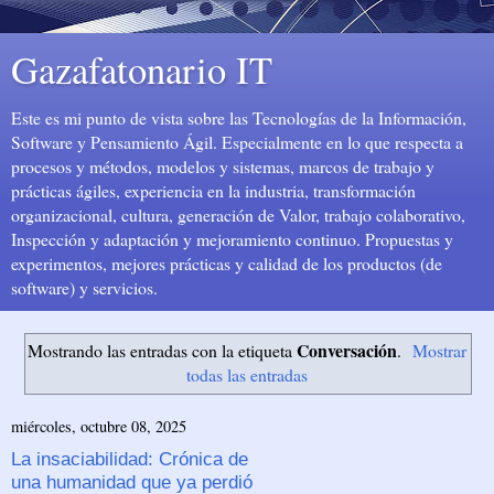
Gazafatonario IT
Este es mi punto de vista sobre las Tecnologías de la Información,
Software y Pensamiento Ágil. Especialmente en lo que respecta a
procesos y métodos, modelos y sistemas, marcos de trabajo y
prácticas ágiles, experiencia en la industria, transformación
organizacional, cultura, generación de Valor, trabajo colaborativo,
Inspección y adaptación y mejoramiento continuo. Propuestas y
experimentos, mejores prácticas y calidad de los productos (de
software) y servicios.
Conversación
Mostrando las entradas con la etiqueta
.
Mostrar
todas las entradas
miércoles, octubre 08, 2025
La insaciabilidad: Crónica de
una humanidad que ya perdió