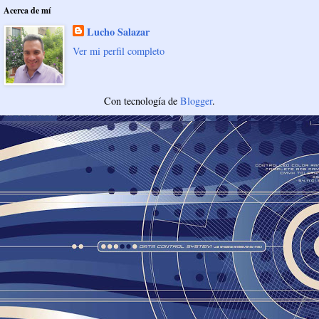
Acerca de mí
Lucho Salazar
Ver mi perfil completo
Con tecnología de
Blogger
.