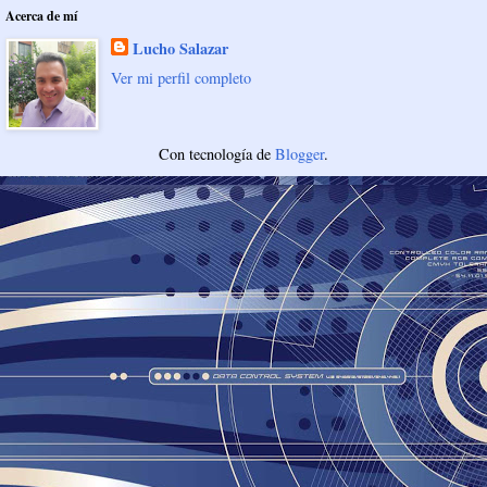
Acerca de mí
Lucho Salazar
Ver mi perfil completo
Con tecnología de
Blogger
.