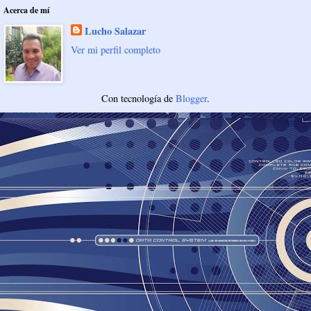
Acerca de mí
Lucho Salazar
Ver mi perfil completo
Con tecnología de
Blogger
.