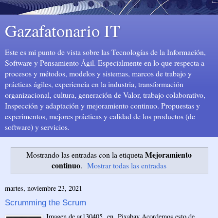
Gazafatonario IT
Este es mi punto de vista sobre las Tecnologías de la Información,
Software y Pensamiento Ágil. Especialmente en lo que respecta a
procesos y métodos, modelos y sistemas, marcos de trabajo y
prácticas ágiles, experiencia en la industria, transformación
organizacional, cultura, generación de Valor, trabajo colaborativo,
Inspección y adaptación y mejoramiento continuo. Propuestas y
experimentos, mejores prácticas y calidad de los productos (de
software) y servicios.
Mejoramiento
Mostrando las entradas con la etiqueta
continuo
.
Mostrar todas las entradas
martes, noviembre 23, 2021
Scrumming the Scrum
Imagen de ar130405 en Pixabay Acordemos esto de