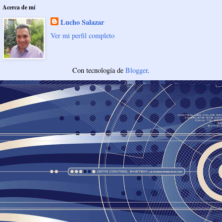
Acerca de mí
Lucho Salazar
Ver mi perfil completo
Con tecnología de
Blogger
.