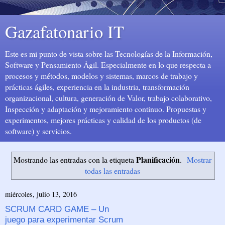
Gazafatonario IT
Este es mi punto de vista sobre las Tecnologías de la Información,
Software y Pensamiento Ágil. Especialmente en lo que respecta a
procesos y métodos, modelos y sistemas, marcos de trabajo y
prácticas ágiles, experiencia en la industria, transformación
organizacional, cultura, generación de Valor, trabajo colaborativo,
Inspección y adaptación y mejoramiento continuo. Propuestas y
experimentos, mejores prácticas y calidad de los productos (de
software) y servicios.
Planificación
Mostrando las entradas con la etiqueta
.
Mostrar
todas las entradas
miércoles, julio 13, 2016
SCRUM CARD GAME – Un
juego para experimentar Scrum