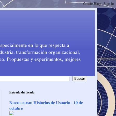
Especialmente en lo que respecta a
dustria, transformación organizacional,
nuo. Propuestas y experimentos, mejores
Entrada destacada
Nuevo curso: Historias de Usuario - 10 de
octubre