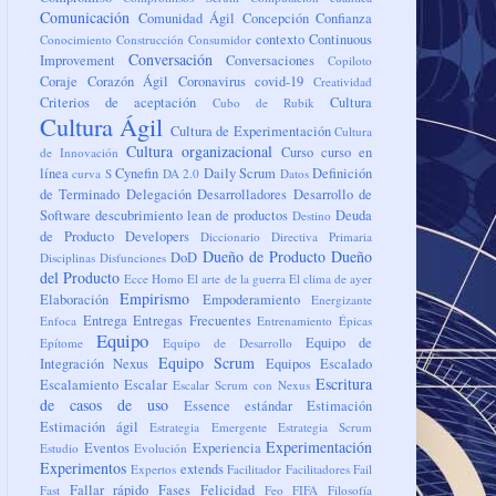
Comunicación
Comunidad Ágil
Concepción
Confianza
contexto
Continuous
Conocimiento
Construcción
Consumidor
Conversación
Improvement
Conversaciones
Copiloto
Coraje
Corazón Ágil
Coronavirus
covid-19
Creatividad
Criterios de aceptación
Cultura
Cubo de Rubik
Cultura Ágil
Cultura de Experimentación
Cultura
Cultura organizacional
Curso
curso en
de Innovación
línea
Cynefin
Daily Scrum
Definición
curva S
DA 2.0
Datos
de Terminado
Delegación
Desarrolladores
Desarrollo de
Software
descubrimiento lean de productos
Deuda
Destino
de Producto
Developers
Diccionario
Directiva Primaria
Dueño de Producto
Dueño
DoD
Disciplinas
Disfunciones
del Producto
Ecce Homo
El arte de la guerra
El clima de ayer
Empirismo
Elaboración
Empoderamiento
Energizante
Entrega
Entregas Frecuentes
Enfoca
Entrenamiento
Épicas
Equipo
Equipo de
Epítome
Equipo de Desarrollo
Equipo Scrum
Integración Nexus
Equipos
Escalado
Escritura
Escalamiento
Escalar
Escalar Scrum con Nexus
de casos de uso
Essence
estándar
Estimación
Estimación ágil
Estrategia Emergente
Estrategia Scrum
Experimentación
Eventos
Experiencia
Estudio
Evolución
Experimentos
extends
Expertos
Facilitador
Facilitadores
Fail
Fallar rápido
Fases
Felicidad
Fast
Feo
FIFA
Filosofía