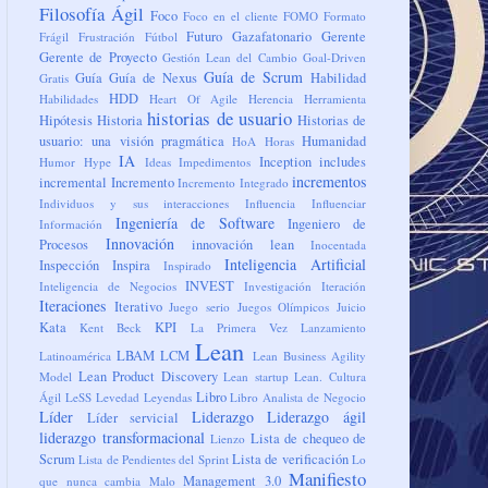
Filosofía Ágil
Foco
Foco en el cliente
FOMO
Formato
Futuro
Gazafatonario
Gerente
Frágil
Frustración
Fútbol
Gerente de Proyecto
Gestión Lean del Cambio
Goal-Driven
Guía de Scrum
Guía
Guía de Nexus
Habilidad
Gratis
HDD
Habilidades
Heart Of Agile
Herencia
Herramienta
historias de usuario
Hipótesis
Historia
Historias de
usuario: una visión pragmática
Humanidad
HoA
Horas
IA
Inception
includes
Humor
Hype
Ideas
Impedimentos
incrementos
incremental
Incremento
Incremento Integrado
Individuos y sus interacciones
Influencia
Influenciar
Ingeniería de Software
Ingeniero de
Información
Innovación
Procesos
innovación lean
Inocentada
Inteligencia Artificial
Inspección
Inspira
Inspirado
INVEST
Inteligencia de Negocios
Investigación
Iteración
Iteraciones
Iterativo
Juego serio
Juegos Olímpicos
Juicio
Kata
KPI
Kent Beck
La Primera Vez
Lanzamiento
Lean
LBAM
LCM
Latinoamérica
Lean Business Agility
Lean Product Discovery
Model
Lean startup
Lean. Cultura
Libro
Ágil
LeSS
Levedad
Leyendas
Libro Analista de Negocio
Líder
Liderazgo
Liderazgo ágil
Líder servicial
liderazgo transformacional
Lista de chequeo de
Lienzo
Scrum
Lista de verificación
Lista de Pendientes del Sprint
Lo
Manifiesto
Management 3.0
que nunca cambia
Malo