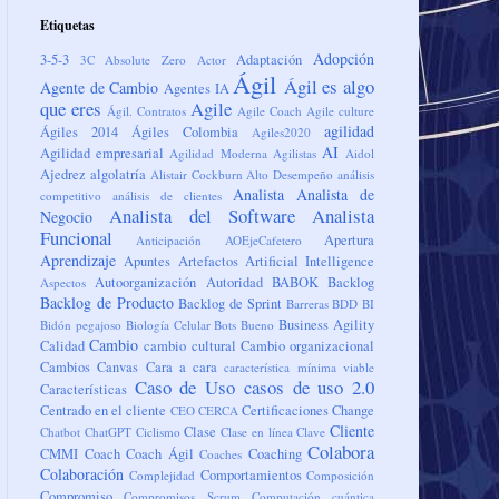
Etiquetas
Adopción
3-5-3
Adaptación
3C
Absolute Zero
Actor
Ágil
Ágil es algo
Agente de Cambio
Agentes IA
que eres
Agile
Ágil. Contratos
Agile Coach
Agile culture
agilidad
Ágiles 2014
Ágiles Colombia
Agiles2020
AI
Agilidad empresarial
Agilidad Moderna
Agilistas
Aidol
Ajedrez
algolatría
Alistair Cockburn
Alto Desempeño
análisis
Analista
Analista de
competitivo
análisis de clientes
Analista del Software
Analista
Negocio
Funcional
Apertura
Anticipación
AOEjeCafetero
Aprendizaje
Apuntes
Artefactos
Artificial Intelligence
Autoorganización
Autoridad
BABOK
Backlog
Aspectos
Backlog de Producto
Backlog de Sprint
Barreras
BDD
BI
Business Agility
Bidón pegajoso
Biología Celular
Bots
Bueno
Cambio
Calidad
cambio cultural
Cambio organizacional
Cambios
Canvas
Cara a cara
característica mínima viable
Caso de Uso
casos de uso 2.0
Características
Centrado en el cliente
Certificaciones
Change
CEO
CERCA
Cliente
Clase
Chatbot
ChatGPT
Ciclismo
Clase en línea
Clave
Colabora
CMMI
Coach
Coach Ágil
Coaching
Coaches
Colaboración
Comportamientos
Complejidad
Composición
Compromiso
Compromisos Scrum
Computación cuántica