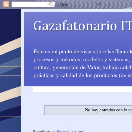
Gazafatonario I
Este es mi punto de vista sobre las Tecno
procesos y métodos, modelos y sistemas, m
cultura, generación de Valor, trabajo col
prácticas y calidad de los productos (de s
No hay entradas con la e
Suscribirse a:
Entradas (Atom)