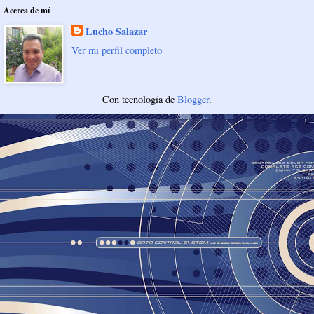
Acerca de mí
Lucho Salazar
Ver mi perfil completo
Con tecnología de
Blogger
.