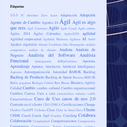
Etiquetas
Adopción
3-5-3
Adaptación
3C
Absolute Zero
Actor
Ágil
Ágil es algo
Agente de Cambio
Agentes IA
que eres
Agile
Ágil. Contratos
Agile Coach
Agile culture
agilidad
Ágiles 2014
Ágiles Colombia
Agiles2020
AI
Agilidad empresarial
Agilidad Moderna
Agilistas
Aidol
Ajedrez
algolatría
Alistair Cockburn
Alto Desempeño
análisis
Analista
Analista de
competitivo
análisis de clientes
Analista del Software
Analista
Negocio
Funcional
Apertura
Anticipación
AOEjeCafetero
Aprendizaje
Apuntes
Artefactos
Artificial Intelligence
Autoorganización
Autoridad
BABOK
Backlog
Aspectos
Backlog de Producto
Backlog de Sprint
Barreras
BDD
BI
Business Agility
Bidón pegajoso
Biología Celular
Bots
Bueno
Cambio
Calidad
cambio cultural
Cambio organizacional
Cambios
Canvas
Cara a cara
característica mínima viable
Caso de Uso
casos de uso 2.0
Características
Centrado en el cliente
Certificaciones
Change
CEO
CERCA
Cliente
Clase
Chatbot
ChatGPT
Ciclismo
Clase en línea
Clave
Colabora
CMMI
Coach
Coach Ágil
Coaching
Coaches
Colaboración
Comportamientos
Complejidad
Composición
Compromiso
Compromisos Scrum
Computación cuántica