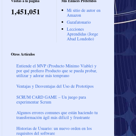
Visitas a la página
Mis Enlaces Preferidos
1,451,051
Mi sitio de autor en
Amazon
Gazafatonario
Lecciones
Aprendidas (Jorge
Abad Londoño)
Otros Artículos
Entiende el MVP (Producto Mínimo Viable) y
por qué prefiero Producto que se pueda probar,
utilizar y adorar más temprano
Ventajas y Desventajas del Uso de Prototipos
SCRUM CARD GAME – Un juego para
experimentar Scrum
Algunos errores comunes que están haciendo tu
transformación ágil más difícil y frustrante
Historias de Usuario: un nuevo orden en los
requisitos del software