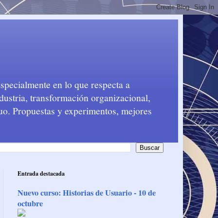
Especialmente en lo que respecta a
dustria, transformación organizacional,
nuo. Propuestas y experimentos, mejores
Entrada destacada
Nuevo curso: Historias de Usuario - 10 de
octubre