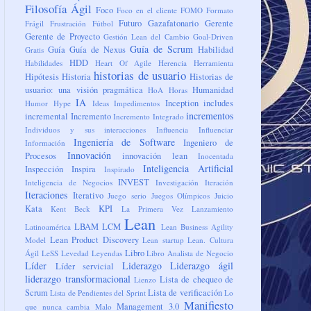
Filosofía Ágil
Foco
Foco en el cliente
FOMO
Formato
Futuro
Gazafatonario
Gerente
Frágil
Frustración
Fútbol
Gerente de Proyecto
Gestión Lean del Cambio
Goal-Driven
Guía de Scrum
Guía
Guía de Nexus
Habilidad
Gratis
HDD
Habilidades
Heart Of Agile
Herencia
Herramienta
historias de usuario
Hipótesis
Historia
Historias de
usuario: una visión pragmática
Humanidad
HoA
Horas
IA
Inception
includes
Humor
Hype
Ideas
Impedimentos
incrementos
incremental
Incremento
Incremento Integrado
Individuos y sus interacciones
Influencia
Influenciar
Ingeniería de Software
Ingeniero de
Información
Innovación
Procesos
innovación lean
Inocentada
Inteligencia Artificial
Inspección
Inspira
Inspirado
INVEST
Inteligencia de Negocios
Investigación
Iteración
Iteraciones
Iterativo
Juego serio
Juegos Olímpicos
Juicio
Kata
KPI
Kent Beck
La Primera Vez
Lanzamiento
Lean
LBAM
LCM
Latinoamérica
Lean Business Agility
Lean Product Discovery
Model
Lean startup
Lean. Cultura
Libro
Ágil
LeSS
Levedad
Leyendas
Libro Analista de Negocio
Líder
Liderazgo
Liderazgo ágil
Líder servicial
liderazgo transformacional
Lista de chequeo de
Lienzo
Scrum
Lista de verificación
Lista de Pendientes del Sprint
Lo
Manifiesto
Management 3.0
que nunca cambia
Malo