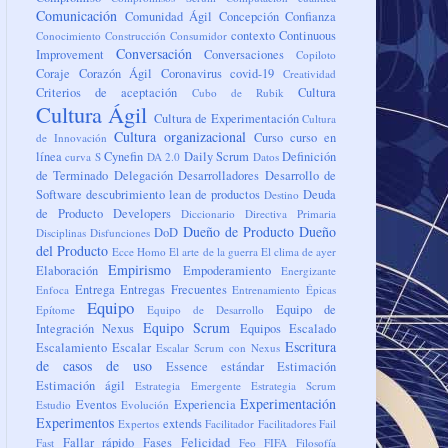
Comunicación
Comunidad Ágil
Concepción
Confianza
contexto
Continuous
Conocimiento
Construcción
Consumidor
Conversación
Improvement
Conversaciones
Copiloto
Coraje
Corazón Ágil
Coronavirus
covid-19
Creatividad
Criterios de aceptación
Cultura
Cubo de Rubik
Cultura Ágil
Cultura de Experimentación
Cultura
Cultura organizacional
Curso
curso en
de Innovación
línea
Cynefin
Daily Scrum
Definición
curva S
DA 2.0
Datos
de Terminado
Delegación
Desarrolladores
Desarrollo de
Software
descubrimiento lean de productos
Deuda
Destino
de Producto
Developers
Diccionario
Directiva Primaria
Dueño de Producto
Dueño
DoD
Disciplinas
Disfunciones
del Producto
Ecce Homo
El arte de la guerra
El clima de ayer
Empirismo
Elaboración
Empoderamiento
Energizante
Entrega
Entregas Frecuentes
Enfoca
Entrenamiento
Épicas
Equipo
Equipo de
Epítome
Equipo de Desarrollo
Equipo Scrum
Integración Nexus
Equipos
Escalado
Escritura
Escalamiento
Escalar
Escalar Scrum con Nexus
de casos de uso
Essence
estándar
Estimación
Estimación ágil
Estrategia Emergente
Estrategia Scrum
Experimentación
Eventos
Experiencia
Estudio
Evolución
Experimentos
extends
Expertos
Facilitador
Facilitadores
Fail
Fallar rápido
Fases
Felicidad
Fast
Feo
FIFA
Filosofía