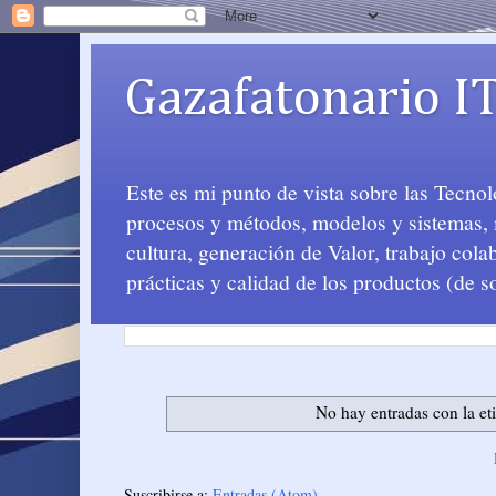
Gazafatonario I
Este es mi punto de vista sobre las Tecno
procesos y métodos, modelos y sistemas, m
cultura, generación de Valor, trabajo col
prácticas y calidad de los productos (de s
No hay entradas con la et
Suscribirse a:
Entradas (Atom)