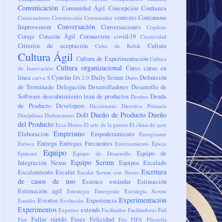
Comunicación
Comunidad Ágil
Concepción
Confianza
contexto
Continuous
Conocimiento
Construcción
Consumidor
Conversación
Improvement
Conversaciones
Copiloto
Coraje
Corazón Ágil
Coronavirus
covid-19
Creatividad
Criterios de aceptación
Cultura
Cubo de Rubik
Cultura Ágil
Cultura de Experimentación
Cultura
Cultura organizacional
Curso
curso en
de Innovación
línea
Cynefin
Daily Scrum
Definición
curva S
DA 2.0
Datos
de Terminado
Delegación
Desarrolladores
Desarrollo de
Software
descubrimiento lean de productos
Deuda
Destino
de Producto
Developers
Diccionario
Directiva Primaria
Dueño de Producto
Dueño
DoD
Disciplinas
Disfunciones
del Producto
Ecce Homo
El arte de la guerra
El clima de ayer
Empirismo
Elaboración
Empoderamiento
Energizante
Entrega
Entregas Frecuentes
Enfoca
Entrenamiento
Épicas
Equipo
Equipo de
Epítome
Equipo de Desarrollo
Equipo Scrum
Integración Nexus
Equipos
Escalado
Escritura
Escalamiento
Escalar
Escalar Scrum con Nexus
de casos de uso
Essence
estándar
Estimación
Estimación ágil
Estrategia Emergente
Estrategia Scrum
Experimentación
Eventos
Experiencia
Estudio
Evolución
Experimentos
extends
Expertos
Facilitador
Facilitadores
Fail
Fallar rápido
Fases
Felicidad
Fast
Feo
FIFA
Filosofía