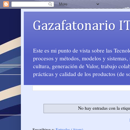
Gazafatonario I
Este es mi punto de vista sobre las Tecno
procesos y métodos, modelos y sistemas, m
cultura, generación de Valor, trabajo col
prácticas y calidad de los productos (de s
No hay entradas con la etiq
Suscribirse a:
Entradas (Atom)