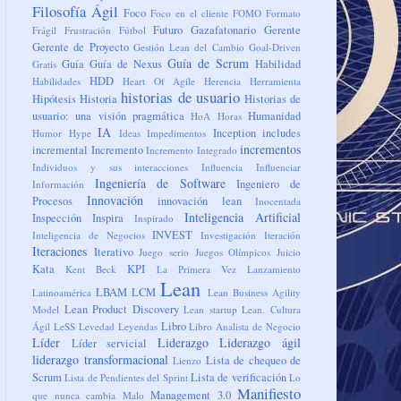
Filosofía Ágil
Foco
Foco en el cliente
FOMO
Formato
Futuro
Gazafatonario
Gerente
Frágil
Frustración
Fútbol
Gerente de Proyecto
Gestión Lean del Cambio
Goal-Driven
Guía de Scrum
Guía
Guía de Nexus
Habilidad
Gratis
HDD
Habilidades
Heart Of Agile
Herencia
Herramienta
historias de usuario
Hipótesis
Historia
Historias de
usuario: una visión pragmática
Humanidad
HoA
Horas
IA
Inception
includes
Humor
Hype
Ideas
Impedimentos
incrementos
incremental
Incremento
Incremento Integrado
Individuos y sus interacciones
Influencia
Influenciar
Ingeniería de Software
Ingeniero de
Información
Innovación
Procesos
innovación lean
Inocentada
Inteligencia Artificial
Inspección
Inspira
Inspirado
INVEST
Inteligencia de Negocios
Investigación
Iteración
Iteraciones
Iterativo
Juego serio
Juegos Olímpicos
Juicio
Kata
KPI
Kent Beck
La Primera Vez
Lanzamiento
Lean
LBAM
LCM
Latinoamérica
Lean Business Agility
Lean Product Discovery
Model
Lean startup
Lean. Cultura
Libro
Ágil
LeSS
Levedad
Leyendas
Libro Analista de Negocio
Líder
Liderazgo
Liderazgo ágil
Líder servicial
liderazgo transformacional
Lista de chequeo de
Lienzo
Scrum
Lista de verificación
Lista de Pendientes del Sprint
Lo
Manifiesto
Management 3.0
que nunca cambia
Malo