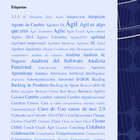
Etiquetas
Adopción
3-5-3
Adaptación
3C
Absolute Zero
Actor
Ágil
Ágil es algo
Agente de Cambio
Agentes IA
que eres
Agile
Ágil. Contratos
Agile Coach
Agile culture
agilidad
Ágiles 2014
Ágiles Colombia
Agiles2020
AI
Agilidad empresarial
Agilidad Moderna
Agilistas
Aidol
Ajedrez
algolatría
Alistair Cockburn
Alto Desempeño
análisis
Analista
Analista de
competitivo
análisis de clientes
Analista del Software
Analista
Negocio
Funcional
Apertura
Anticipación
AOEjeCafetero
Aprendizaje
Apuntes
Artefactos
Artificial Intelligence
Autoorganización
Autoridad
BABOK
Backlog
Aspectos
Backlog de Producto
Backlog de Sprint
Barreras
BDD
BI
Business Agility
Bidón pegajoso
Biología Celular
Bots
Bueno
Cambio
Calidad
cambio cultural
Cambio organizacional
Cambios
Canvas
Cara a cara
característica mínima viable
Caso de Uso
casos de uso 2.0
Características
Centrado en el cliente
Certificaciones
Change
CEO
CERCA
Cliente
Clase
Chatbot
ChatGPT
Ciclismo
Clase en línea
Clave
Colabora
CMMI
Coach
Coach Ágil
Coaching
Coaches
Colaboración
Comportamientos
Complejidad
Composición
Compromiso
Compromisos Scrum
Computación cuántica