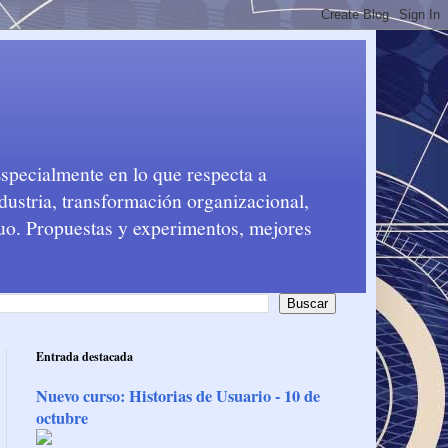
Especialmente en lo que respecta a
dustria, transformación organizacional,
nuo. Propuestas y experimentos, mejores
Entrada destacada
Nuevo curso: Historias de Usuario - 10 de
octubre