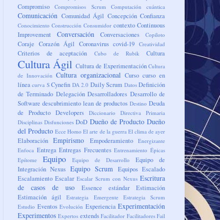
Compromiso
Compromisos Scrum
Computación cuántica
Comunicación
Comunidad Ágil
Concepción
Confianza
contexto
Continuous
Conocimiento
Construcción
Consumidor
Conversación
Improvement
Conversaciones
Copiloto
Coraje
Corazón Ágil
Coronavirus
covid-19
Creatividad
Criterios de aceptación
Cultura
Cubo de Rubik
Cultura Ágil
Cultura de Experimentación
Cultura
Cultura organizacional
Curso
curso en
de Innovación
línea
Cynefin
Daily Scrum
Definición
curva S
DA 2.0
Datos
de Terminado
Delegación
Desarrolladores
Desarrollo de
Software
descubrimiento lean de productos
Deuda
Destino
de Producto
Developers
Diccionario
Directiva Primaria
Dueño de Producto
Dueño
DoD
Disciplinas
Disfunciones
del Producto
Ecce Homo
El arte de la guerra
El clima de ayer
Empirismo
Elaboración
Empoderamiento
Energizante
Entrega
Entregas Frecuentes
Enfoca
Entrenamiento
Épicas
Equipo
Equipo de
Epítome
Equipo de Desarrollo
Equipo Scrum
Integración Nexus
Equipos
Escalado
Escritura
Escalamiento
Escalar
Escalar Scrum con Nexus
de casos de uso
Essence
estándar
Estimación
Estimación ágil
Estrategia Emergente
Estrategia Scrum
Experimentación
Eventos
Experiencia
Estudio
Evolución
Experimentos
extends
Expertos
Facilitador
Facilitadores
Fail