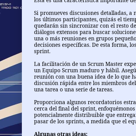
Esta es una característica importante de
Si promueves discusiones detalladas, a 
los últimos participantes, quizás el tie
quedarán sin sincronizar con el resto de
diálogos extensos para buscar solucione
una o más reuniones en grupos pequeño
decisiones específicas. De esta forma, l
sprint.
La facilitación de un Scrum Master expe
un Equipo Scrum maduro y hábil. Asegúr
reunión con una buena idea de lo que h
discusión rápida entre los miembros de
una tarea o una serie de tareas.
Proporciona algunos recordatorios estr
cerca del final del sprint, enfoquémon
potencialmente distribuible que entregar
pasar de los sprints, a medida que el equ
Algunas otras ideas: