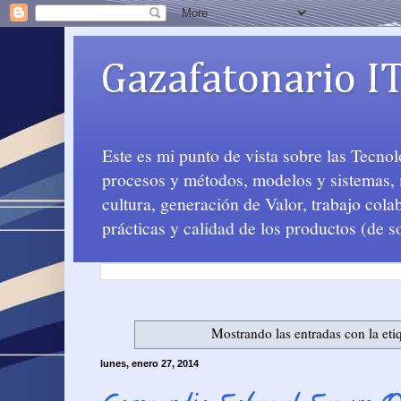
Gazafatonario I
Este es mi punto de vista sobre las Tecno
procesos y métodos, modelos y sistemas, m
cultura, generación de Valor, trabajo col
prácticas y calidad de los productos (de s
Mostrando las entradas con la eti
lunes, enero 27, 2014