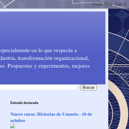
Especialmente en lo que respecta a
dustria, transformación organizacional,
nuo. Propuestas y experimentos, mejores
Entrada destacada
Nuevo curso: Historias de Usuario - 10 de
octubre