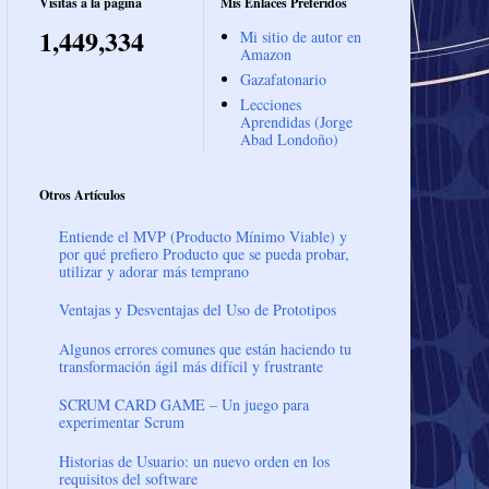
Visitas a la página
Mis Enlaces Preferidos
1,449,334
Mi sitio de autor en
Amazon
Gazafatonario
Lecciones
Aprendidas (Jorge
Abad Londoño)
Otros Artículos
Entiende el MVP (Producto Mínimo Viable) y
por qué prefiero Producto que se pueda probar,
utilizar y adorar más temprano
Ventajas y Desventajas del Uso de Prototipos
Algunos errores comunes que están haciendo tu
transformación ágil más difícil y frustrante
SCRUM CARD GAME – Un juego para
experimentar Scrum
Historias de Usuario: un nuevo orden en los
requisitos del software