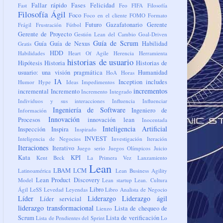
Fallar rápido
Fases
Felicidad
Fast
Feo
FIFA
Filosofía
Filosofía Ágil
Foco
Foco en el cliente
FOMO
Formato
Futuro
Gazafatonario
Gerente
Frágil
Frustración
Fútbol
Gerente de Proyecto
Gestión Lean del Cambio
Goal-Driven
Guía de Scrum
Guía
Guía de Nexus
Habilidad
Gratis
HDD
Habilidades
Heart Of Agile
Herencia
Herramienta
historias de usuario
Hipótesis
Historia
Historias de
usuario: una visión pragmática
Humanidad
HoA
Horas
IA
Inception
includes
Humor
Hype
Ideas
Impedimentos
incrementos
incremental
Incremento
Incremento Integrado
Individuos y sus interacciones
Influencia
Influenciar
Ingeniería de Software
Ingeniero de
Información
Innovación
Procesos
innovación lean
Inocentada
Inteligencia Artificial
Inspección
Inspira
Inspirado
INVEST
Inteligencia de Negocios
Investigación
Iteración
Iteraciones
Iterativo
Juego serio
Juegos Olímpicos
Juicio
Kata
KPI
Kent Beck
La Primera Vez
Lanzamiento
Lean
LBAM
LCM
Latinoamérica
Lean Business Agility
Lean Product Discovery
Model
Lean startup
Lean. Cultura
Libro
Ágil
LeSS
Levedad
Leyendas
Libro Analista de Negocio
Líder
Liderazgo
Liderazgo ágil
Líder servicial
liderazgo transformacional
Lista de chequeo de
Lienzo
Scrum
Lista de verificación
Lista de Pendientes del Sprint
Lo