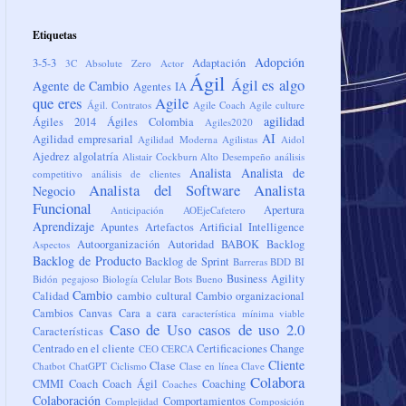
Etiquetas
Adopción
3-5-3
Adaptación
3C
Absolute Zero
Actor
Ágil
Ágil es algo
Agente de Cambio
Agentes IA
que eres
Agile
Ágil. Contratos
Agile Coach
Agile culture
agilidad
Ágiles 2014
Ágiles Colombia
Agiles2020
AI
Agilidad empresarial
Agilidad Moderna
Agilistas
Aidol
Ajedrez
algolatría
Alistair Cockburn
Alto Desempeño
análisis
Analista
Analista de
competitivo
análisis de clientes
Analista del Software
Analista
Negocio
Funcional
Apertura
Anticipación
AOEjeCafetero
Aprendizaje
Apuntes
Artefactos
Artificial Intelligence
Autoorganización
Autoridad
BABOK
Backlog
Aspectos
Backlog de Producto
Backlog de Sprint
Barreras
BDD
BI
Business Agility
Bidón pegajoso
Biología Celular
Bots
Bueno
Cambio
Calidad
cambio cultural
Cambio organizacional
Cambios
Canvas
Cara a cara
característica mínima viable
Caso de Uso
casos de uso 2.0
Características
Centrado en el cliente
Certificaciones
Change
CEO
CERCA
Cliente
Clase
Chatbot
ChatGPT
Ciclismo
Clase en línea
Clave
Colabora
CMMI
Coach
Coach Ágil
Coaching
Coaches
Colaboración
Comportamientos
Complejidad
Composición