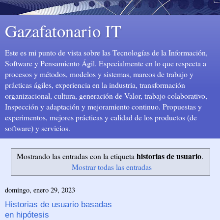
Gazafatonario IT
Este es mi punto de vista sobre las Tecnologías de la Información,
Software y Pensamiento Ágil. Especialmente en lo que respecta a
procesos y métodos, modelos y sistemas, marcos de trabajo y
prácticas ágiles, experiencia en la industria, transformación
organizacional, cultura, generación de Valor, trabajo colaborativo,
Inspección y adaptación y mejoramiento continuo. Propuestas y
experimentos, mejores prácticas y calidad de los productos (de
software) y servicios.
historias de usuario
Mostrando las entradas con la etiqueta
.
Mostrar todas las entradas
domingo, enero 29, 2023
Historias de usuario basadas
en hipótesis