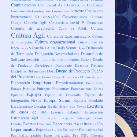
Comunicación
Comunidad Ágil
Concepción
Confianza
contexto
Continuous
Conocimiento
Construcción
Consumidor
Conversación
Improvement
Conversaciones
Copiloto
Coraje
Corazón Ágil
Coronavirus
covid-19
Creatividad
Criterios de aceptación
Cultura
Cubo de Rubik
Cultura Ágil
Cultura de Experimentación
Cultura
Cultura organizacional
Curso
curso en
de Innovación
línea
Cynefin
Daily Scrum
Definición
curva S
DA 2.0
Datos
de Terminado
Delegación
Desarrolladores
Desarrollo de
Software
descubrimiento lean de productos
Deuda
Destino
de Producto
Developers
Diccionario
Directiva Primaria
Dueño de Producto
Dueño
DoD
Disciplinas
Disfunciones
del Producto
Ecce Homo
El arte de la guerra
El clima de ayer
Empirismo
Elaboración
Empoderamiento
Energizante
Entrega
Entregas Frecuentes
Enfoca
Entrenamiento
Épicas
Equipo
Equipo de
Epítome
Equipo de Desarrollo
Equipo Scrum
Integración Nexus
Equipos
Escalado
Escritura
Escalamiento
Escalar
Escalar Scrum con Nexus
de casos de uso
Essence
estándar
Estimación
Estimación ágil
Estrategia Emergente
Estrategia Scrum
Experimentación
Eventos
Experiencia
Estudio
Evolución
Experimentos
extends
Expertos
Facilitador
Facilitadores
Fail
Fallar rápido
Fases
Felicidad
Fast
Feo
FIFA
Filosofía