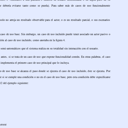
que debería evitarse tanto como se pueda). Para saber más de casos de uso funcionalmente
olo no arroja un resultado observable para el actor, o es un resultado parcial, o sus escenarios
l caso de uso base. Sin embargo, un caso de uso incluido puede tener asociado un actor pasivo o
ión al caso de uso incluido, como anotaba en la figura 4.
semi-automáticos que el sistema realiza en su totalidad sin interacción con el usuario.
antes, si se trata de un caso de uso que expone funcionalidad común. En otras palabras, el caso
 implementa el primero caso de uso principal que lo incluya.
so de uso base se alcanza el paso donde se ejecuta el caso de uso incluido, éste se ejecuta. Por
e si se cumple una condición o no en el caso de uso base, pero esta condición debe especificarse
12 del ejemplo siguiente:
natural