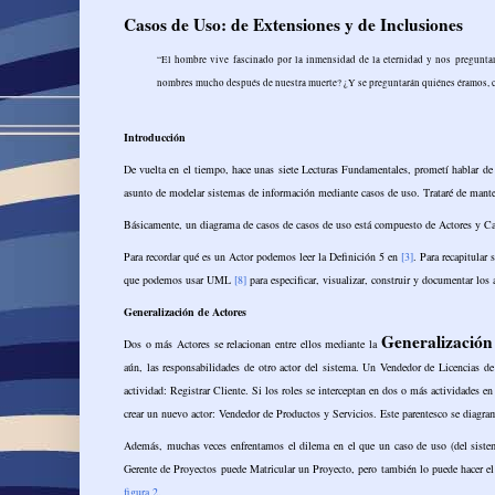
Casos de Uso: de Extensiones y de Inclusiones
“El hombre vive fascinado por la inmensidad de la eternidad y nos pregunta
nombres mucho después de nuestra muerte? ¿Y se preguntarán quiénes éramos,
Introducción
De vuelta en el tiempo, hace unas siete Lecturas Fundamentales, prometí hablar de 
asunto de modelar sistemas de información mediante casos de uso. Trataré de manten
Básicamente, un diagrama de casos de casos de uso está compuesto de Actores y Casos
Para recordar qué es un Actor podemos leer la Definición 5 en
[3]
. Para recapitula
que podemos usar UML
[8]
para especificar, visualizar, construir y documentar los 
Generalización de Actores
Generalización
Dos o más Actores se relacionan entre ellos mediante la
aún, las responsabilidades de otro actor del sistema. Un Vendedor de Licencias d
actividad: Registrar Cliente. Si los roles se interceptan en dos o más actividades e
crear un nuevo actor: Vendedor de Productos y Servicios. Este parentesco se diagra
Además, muchas veces enfrentamos el dilema en el que un caso de uso (del siste
Gerente de Proyectos puede Matricular un Proyecto, pero también lo puede hacer el 
figura 2
.