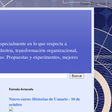
Especialmente en lo que respecta a
dustria, transformación organizacional,
nuo. Propuestas y experimentos, mejores
Entrada destacada
Nuevo curso: Historias de Usuario - 10 de
octubre