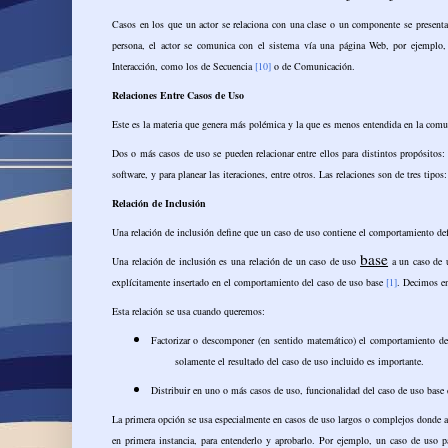
Casos en los que un actor se relaciona con una clase o un componente se presenta
persona, el actor se comunica con el sistema vía una página Web, por ejemplo, 
Interacción, como los de Secuencia
[10]
o de Comunicación.
Relaciones Entre Casos de Uso
Este es la materia que genera más polémica y la que es menos entendida en la comuni
Dos o más casos de uso se pueden relacionar entre ellos para distintos propósitos: 
software, y para planear las iteraciones, entre otros. Las relaciones son de tres tipo
Relación de Inclusión
Una relación de inclusión define que un caso de uso contiene el comportamiento de
base
Una relación de inclusión es una relación de un caso de uso
a un caso de
explícitamente insertado en el comportamiento del caso de uso base
[1]
. Decimos en
Esta relación se usa cuando queremos:
Factorizar o descomponer (en sentido matemático) el comportamiento del
solamente el resultado del caso de uso incluido es importante.
Distribuir en uno o más casos de uso, funcionalidad del caso de uso base
La primera opción se usa especialmente en casos de uso largos o complejos donde al
en primera instancia, para entenderlo y aprobarlo. Por ejemplo, un caso de uso p