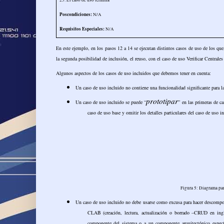
25. El caso de uso termina
Poscondiciones:
N/A
Requisitos Especiales:
N/A
En este ejemplo, en los pasos 12 a 14 se ejecutan distintos casos de uso de los que,
la segunda posibilidad de inclusión, el reuso, con el caso de uso Verificar Centrale
Algunos aspectos de los casos de uso incluidos que debemos tener en cuenta:
Un caso de uso incluido no contiene una funcionalidad significante para la
prototipar
Un caso de uso incluido se puede “
” en las primeras de ca
caso de uso base y omitir los detalles particulares del caso de uso i
Figura 5: Diagrama par
Un caso de uso incluido no debe usarse como excusa para hacer descomp
CLAB (creación, lectura, actualización o borrado –CRUD en ingl
componente del sistema o a un componente arquitectónico especí