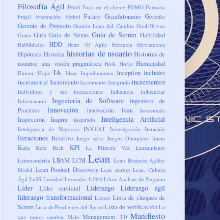
Filosofía Ágil
Foco
Foco en el cliente
FOMO
Formato
Futuro
Gazafatonario
Gerente
Frágil
Frustración
Fútbol
Gerente de Proyecto
Gestión Lean del Cambio
Goal-Driven
Guía de Scrum
Guía
Guía de Nexus
Habilidad
Gratis
HDD
Habilidades
Heart Of Agile
Herencia
Herramienta
historias de usuario
Hipótesis
Historia
Historias de
usuario: una visión pragmática
Humanidad
HoA
Horas
IA
Inception
includes
Humor
Hype
Ideas
Impedimentos
incrementos
incremental
Incremento
Incremento Integrado
Individuos y sus interacciones
Influencia
Influenciar
Ingeniería de Software
Ingeniero de
Información
Innovación
Procesos
innovación lean
Inocentada
Inteligencia Artificial
Inspección
Inspira
Inspirado
INVEST
Inteligencia de Negocios
Investigación
Iteración
Iteraciones
Iterativo
Juego serio
Juegos Olímpicos
Juicio
Kata
KPI
Kent Beck
La Primera Vez
Lanzamiento
Lean
LBAM
LCM
Latinoamérica
Lean Business Agility
Lean Product Discovery
Model
Lean startup
Lean. Cultura
Libro
Ágil
LeSS
Levedad
Leyendas
Libro Analista de Negocio
Líder
Liderazgo
Liderazgo ágil
Líder servicial
liderazgo transformacional
Lista de chequeo de
Lienzo
Scrum
Lista de verificación
Lista de Pendientes del Sprint
Lo
Manifiesto
Management 3.0
que nunca cambia
Malo