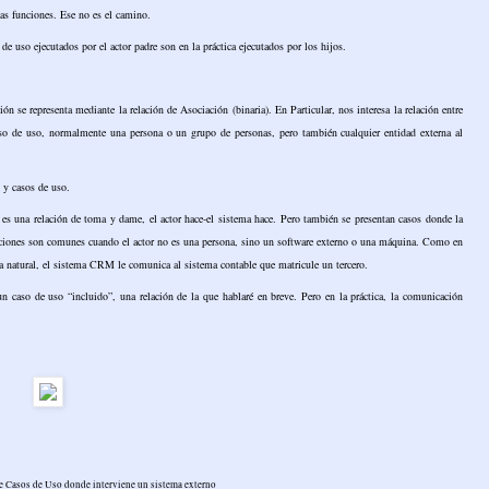
sas funciones. Ese no es el camino.
de uso ejecutados por el actor padre son en la práctica ejecutados por los hijos.
ón se representa mediante la relación de Asociación (binaria). En Particular, nos interesa la relación entre
 caso de uso, normalmente una persona o un grupo de personas, pero también cualquier entidad externa al
s y casos de uso.
, es una relación de toma y dame, el actor hace-el sistema hace. Pero también se presentan casos donde la
ituaciones son comunes cuando el actor no es una persona, sino un software externo o una máquina. Como en
sona natural, el sistema CRM le comunica al sistema contable que matricule un tercero.
n caso de uso “incluido”, una relación de la que hablaré en breve. Pero en la práctica, la comunicación
de Casos de Uso donde interviene un sistema externo