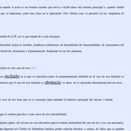
n cuando el actor es un sistema externo que envía o recibe datos del sistema principal o, cuando siendo
que se representa como una clase en la aplicación. Este último caso se presenta en los diagramas de
dad de la IT, así es que trataré de ir más despacio.
distribuir mejor el modelo, establecer condiciones de reusabilidad (de funcionalidad), de incrementos del
s: Inclusión, Extensión y Generalización. Enfatizaré en las dos primeras.
finido en otro caso de uso
[11]
.
incluido
 uso
en la que se especifica como el comportamiento definido en el caso de uso incluido es
abstracto
tonces que el caso de uso incluido es
, es decir, no es ejecutado directamente por un actor.
 caso de uso base que no es necesario para entender el objetivo principal del mismo y donde
 que es común para dos o más casos de uso (reusabilidad).
gunas partes del mismo no son relevantes para el sentido primordial del caso de uso y no son necesarias,
ara Ingresar un Cliente de Naturaleza Jurídica puede solicitar docenas o cientos de datos que se pueden