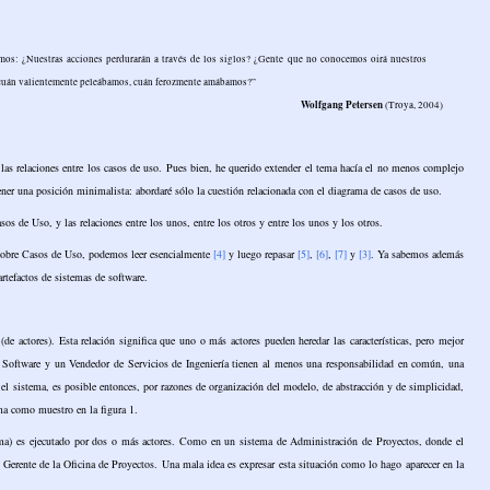
mos: ¿Nuestras acciones perdurarán a través de los siglos? ¿Gente que no conocemos oirá nuestros
 cuán valientemente peleábamos, cuán ferozmente amábamos?”
Wolfgang Petersen
(Troya, 2004)
las relaciones entre los casos de uso. Pues bien, he querido extender el tema hacía el no menos complejo
er una posición minimalista: abordaré sólo la cuestión relacionada con el diagrama de casos de uso.
 de Uso, y las relaciones entre los unos, entre los otros y entre los unos y los otros.
r sobre Casos de Uso, podemos leer esencialmente
[4]
y luego repasar
[5]
,
[6]
,
[7]
y
[3]
. Ya sabemos además
artefactos de sistemas de software.
(de actores). Esta relación significa que uno o más actores pueden heredar las características, pero mejor
e Software y un Vendedor de Servicios de Ingeniería tienen al menos una responsabilidad en común, una
n el sistema, es posible entonces, por razones de organización del modelo, de abstracción y de simplicidad,
ma como muestro en la figura 1.
ma) es ejecutado por dos o más actores. Como en un sistema de Administración de Proyectos, donde el
Gerente de la Oficina de Proyectos. Una mala idea es expresar esta situación como lo hago aparecer en la