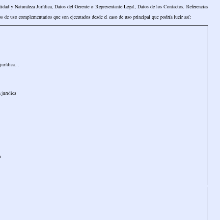
idad y Naturaleza Jurídica, Datos del Gerente o Representante Legal, Datos de los Contactos, Referencias
os de uso complementarios que son ejecutados desde el caso de uso principal que podría lucir así:
a jurídica…
 jurídica
a