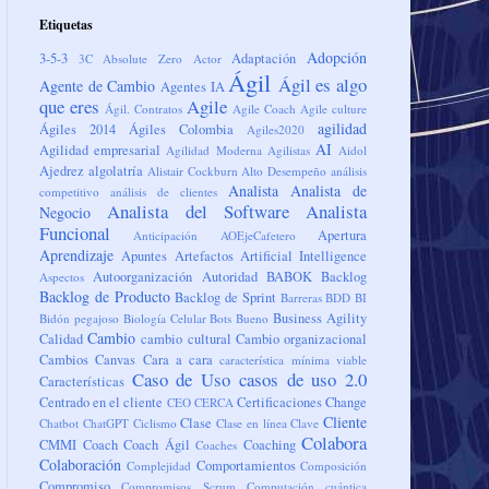
Etiquetas
Adopción
3-5-3
Adaptación
3C
Absolute Zero
Actor
Ágil
Ágil es algo
Agente de Cambio
Agentes IA
que eres
Agile
Ágil. Contratos
Agile Coach
Agile culture
agilidad
Ágiles 2014
Ágiles Colombia
Agiles2020
AI
Agilidad empresarial
Agilidad Moderna
Agilistas
Aidol
Ajedrez
algolatría
Alistair Cockburn
Alto Desempeño
análisis
Analista
Analista de
competitivo
análisis de clientes
Analista del Software
Analista
Negocio
Funcional
Apertura
Anticipación
AOEjeCafetero
Aprendizaje
Apuntes
Artefactos
Artificial Intelligence
Autoorganización
Autoridad
BABOK
Backlog
Aspectos
Backlog de Producto
Backlog de Sprint
Barreras
BDD
BI
Business Agility
Bidón pegajoso
Biología Celular
Bots
Bueno
Cambio
Calidad
cambio cultural
Cambio organizacional
Cambios
Canvas
Cara a cara
característica mínima viable
Caso de Uso
casos de uso 2.0
Características
Centrado en el cliente
Certificaciones
Change
CEO
CERCA
Cliente
Clase
Chatbot
ChatGPT
Ciclismo
Clase en línea
Clave
Colabora
CMMI
Coach
Coach Ágil
Coaching
Coaches
Colaboración
Comportamientos
Complejidad
Composición
Compromiso
Compromisos Scrum
Computación cuántica