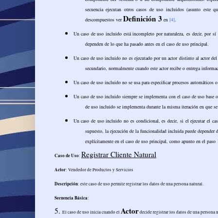
secuencia ejecutan otros casos de uso incluidos (asunto este 
Definición 3
descompuestos ver
en
[4]
.
Un caso de uso incluido está incompleto por naturaleza, es decir, por sí s
dependen de lo que ha pasado antes en el caso de uso principal.
Un caso de uso incluido no es ejecutado por un actor distinto al actor de
secundario, normalmente cuando este actor recibe o entrega informac
Un caso de uso incluido no se usa para especificar procesos automáticos o 
Un caso de uso incluido siempre se implementa con el caso de uso base o 
de uso incluido se implementa durante la misma iteración en que se
Un caso de uso incluido no es condicional, es decir, si el ejecutar el ca
supuesto, la ejecución de la funcionalidad incluida puede depender d
explícitamente en el caso de uso principal, como apunto en el paso 
Registrar Cliente Natural
Caso de Uso
:
Actor
: Vendedor de Productos y Servicios
Descripción
: este caso de uso permite registrar los datos de una persona natural.
Secuencia Básica
:
Actor
5.
El caso de uso inicia cuando el
decide registrar los datos de una persona 