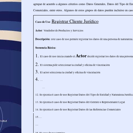
agrupar de acuerdo a algunos criterios como Datos Generales, Datos del Tipo de Ent
Comerciales, entre otros. Algunos de estos grupos de datos pueden incluirse en cas
Registrar Cliente Jurídico
Caso de Uso
:
Actor
: Vendedor de Productos y Servicios
Descripción
: este caso de uso permite registrar los datos de una persona de naturalez
Secuencia Básica
:
Actor
1.
El caso de uso inicia cuando el
decide registrar los datos de una persona
2.
El sistema pide seleccionar la ciudad y oficina de vinculación
3.
El actor selecciona la ciudad y oficina de vinculación
4.
…
…
12. Se ejecuta el caso de uso Registrar Datos del Tipo de Entidad y Naturaleza Jurídic
13. Se ejecuta el caso de uso Registrar Datos del Gerente o Representante Legal
14. Se ejecuta el caso de uso Registrar Datos de las Referencias Comerciales
15….
…