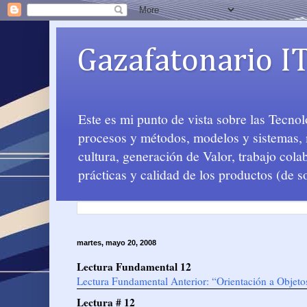
Gazafatonario I
Este es mi punto de vista sobre las Tecno
procesos y métodos, modelos y sistemas, m
cultura, generación de Valor, trabajo col
prácticas y calidad de los productos (de s
martes, mayo 20, 2008
Lectura Fundamental 12
Lectura Fundamental Anterior: “Orientación a Objet
Lectura # 12