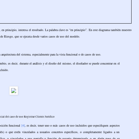
 en principio, interesa el resultado. La palabra clave es “en principio”. En este diagrama también muestro
s de Riesgo, que se ejecuta desde varios casos de uso del modelo.
 arquitectura del sistema, especialmente para la vista funcional o de casos de uso.
mbio, es decir, durante el análisis y el diseño del mismo, el diseñador se puede concentrar en el
ncluido.
cial del caso de uso Registrar Cliente Jurídico
osición funcional
[4]
, es decir, tener uno o más casos de uso incluidos que especifiquen aspectos
és) o que estén vinculados a usuarios concretos específicos, o completamente ligados a un
fico, o vinculados a una pantalla o función de usuario determinada, o en algún paso de su