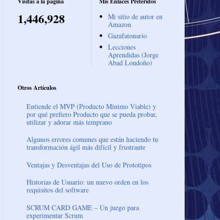
Visitas a la página
Mis Enlaces Preferidos
1,446,928
Mi sitio de autor en
Amazon
Gazafatonario
Lecciones
Aprendidas (Jorge
Abad Londoño)
Otros Artículos
Entiende el MVP (Producto Mínimo Viable) y
por qué prefiero Producto que se pueda probar,
utilizar y adorar más temprano
Algunos errores comunes que están haciendo tu
transformación ágil más difícil y frustrante
Ventajas y Desventajas del Uso de Prototipos
Historias de Usuario: un nuevo orden en los
requisitos del software
SCRUM CARD GAME – Un juego para
experimentar Scrum