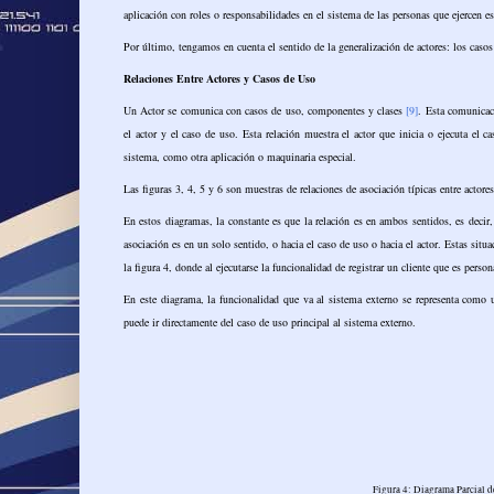
aplicación con roles o responsabilidades en el sistema de las personas que ejercen e
Por último, tengamos en cuenta el sentido de la generalización de actores: los casos 
Relaciones Entre Actores y Casos de Uso
Un Actor se comunica con casos de uso, componentes y clases
[9]
. Esta comunicaci
el actor y el caso de uso. Esta relación muestra el actor que inicia o ejecuta el
sistema, como otra aplicación o maquinaria especial.
Las figuras 3, 4, 5 y 6 son muestras de relaciones de asociación típicas entre actore
En estos diagramas, la constante es que la relación es en ambos sentidos, es decir
asociación es en un solo sentido, o hacia el caso de uso o hacia el actor. Estas s
la figura 4, donde al ejecutarse la funcionalidad de registrar un cliente que es per
En este diagrama, la funcionalidad que va al sistema externo se representa como u
puede ir directamente del caso de uso principal al sistema externo.
Figura 4: Diagrama Parcial 