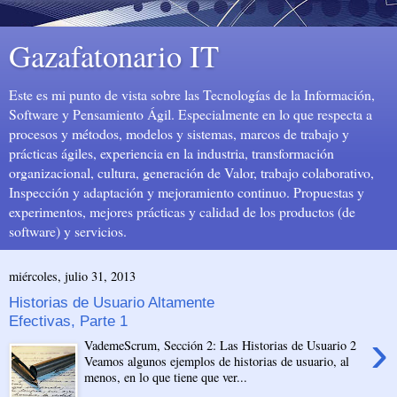
Gazafatonario IT
Este es mi punto de vista sobre las Tecnologías de la Información,
Software y Pensamiento Ágil. Especialmente en lo que respecta a
procesos y métodos, modelos y sistemas, marcos de trabajo y
prácticas ágiles, experiencia en la industria, transformación
organizacional, cultura, generación de Valor, trabajo colaborativo,
Inspección y adaptación y mejoramiento continuo. Propuestas y
experimentos, mejores prácticas y calidad de los productos (de
software) y servicios.
miércoles, julio 31, 2013
Historias de Usuario Altamente
Efectivas, Parte 1
›
VademeScrum, Sección 2: Las Historias de Usuario 2
Veamos algunos ejemplos de historias de usuario, al
menos, en lo que tiene que ver...