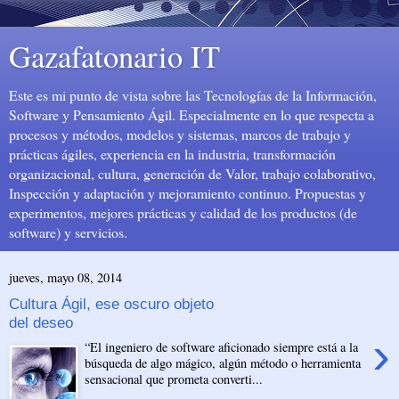
Gazafatonario IT
Este es mi punto de vista sobre las Tecnologías de la Información,
Software y Pensamiento Ágil. Especialmente en lo que respecta a
procesos y métodos, modelos y sistemas, marcos de trabajo y
prácticas ágiles, experiencia en la industria, transformación
organizacional, cultura, generación de Valor, trabajo colaborativo,
Inspección y adaptación y mejoramiento continuo. Propuestas y
experimentos, mejores prácticas y calidad de los productos (de
software) y servicios.
jueves, mayo 08, 2014
Cultura Ágil, ese oscuro objeto
del deseo
›
“El ingeniero de software aficionado siempre está a la
búsqueda de algo mágico, algún método o herramienta
sensacional que prometa converti...