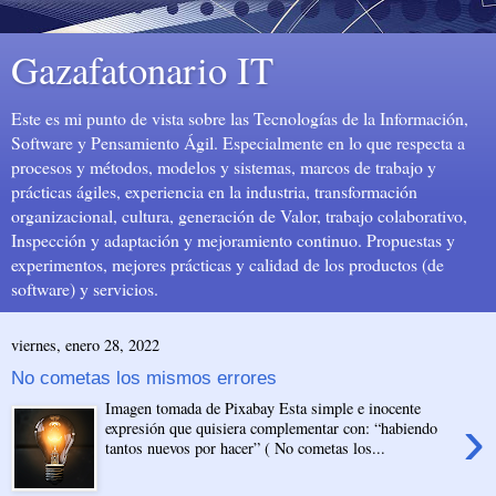
Gazafatonario IT
Este es mi punto de vista sobre las Tecnologías de la Información,
Software y Pensamiento Ágil. Especialmente en lo que respecta a
procesos y métodos, modelos y sistemas, marcos de trabajo y
prácticas ágiles, experiencia en la industria, transformación
organizacional, cultura, generación de Valor, trabajo colaborativo,
Inspección y adaptación y mejoramiento continuo. Propuestas y
experimentos, mejores prácticas y calidad de los productos (de
software) y servicios.
viernes, enero 28, 2022
No cometas los mismos errores
Imagen tomada de Pixabay Esta simple e inocente
›
expresión que quisiera complementar con: “habiendo
tantos nuevos por hacer” ( No cometas los...