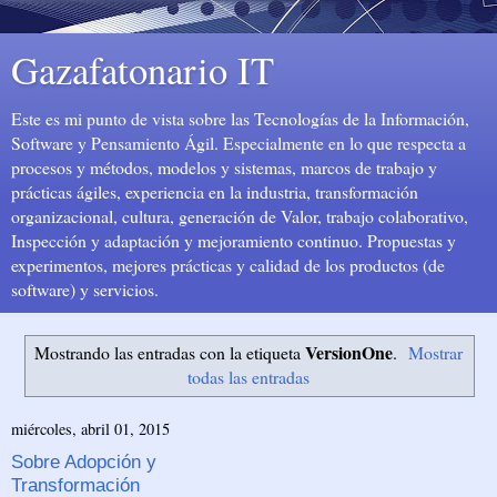
Gazafatonario IT
Este es mi punto de vista sobre las Tecnologías de la Información,
Software y Pensamiento Ágil. Especialmente en lo que respecta a
procesos y métodos, modelos y sistemas, marcos de trabajo y
prácticas ágiles, experiencia en la industria, transformación
organizacional, cultura, generación de Valor, trabajo colaborativo,
Inspección y adaptación y mejoramiento continuo. Propuestas y
experimentos, mejores prácticas y calidad de los productos (de
software) y servicios.
VersionOne
Mostrando las entradas con la etiqueta
.
Mostrar
todas las entradas
miércoles, abril 01, 2015
Sobre Adopción y
Transformación