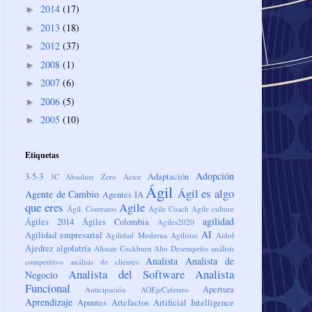
2014
(17)
►
2013
(18)
►
2012
(37)
►
2008
(1)
►
2007
(6)
►
2006
(5)
►
2005
(10)
►
Etiquetas
Adopción
3-5-3
Adaptación
3C
Absolute Zero
Actor
Ágil
Ágil es algo
Agente de Cambio
Agentes IA
que eres
Agile
Ágil. Contratos
Agile Coach
Agile culture
agilidad
Ágiles 2014
Ágiles Colombia
Agiles2020
AI
Agilidad empresarial
Agilidad Moderna
Agilistas
Aidol
Ajedrez
algolatría
Alistair Cockburn
Alto Desempeño
análisis
Analista
Analista de
competitivo
análisis de clientes
Analista del Software
Analista
Negocio
Funcional
Apertura
Anticipación
AOEjeCafetero
Aprendizaje
Apuntes
Artefactos
Artificial Intelligence