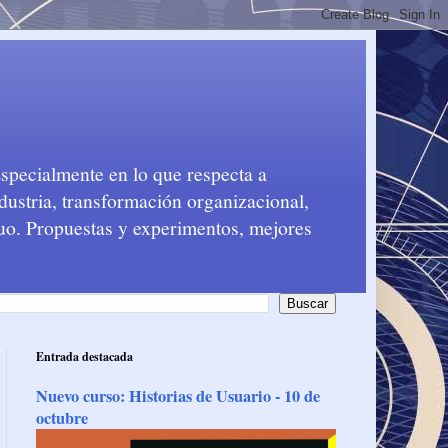
Especialmente en lo que respecta a
dustria, transformación organizacional,
nuo. Propuestas y experimentos, mejores
Entrada destacada
Nuevo curso: Historias de Usuario - 10 de
octubre