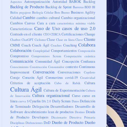
Autoorganización
Autoridad
BABOK
Backlog
Aspectos
Backlog de Producto
Backlog de Sprint
Barreras
BDD
BI
Business Agility
Bidón pegajoso
Biología Celular
Bots
Bueno
Cambio
Calidad
cambio cultural
Cambio organizacional
Cambios
Canvas
Cara a cara
característica mínima viable
Caso de Uso
casos de uso 2.0
Características
Centrado en el cliente
Certificaciones
Change
CEO
CERCA
Cliente
Clase
Chatbot
ChatGPT
Ciclismo
Clase en línea
Clave
Colabora
CMMI
Coach
Coach Ágil
Coaching
Coaches
Colaboración
Comportamientos
Complejidad
Composición
Compromiso
Compromisos Scrum
Computación cuántica
Comunicación
Comunidad Ágil
Concepción
Confianza
contexto
Continuous
Conocimiento
Construcción
Consumidor
Conversación
Improvement
Conversaciones
Copiloto
Coraje
Corazón Ágil
Coronavirus
covid-19
Creatividad
Criterios de aceptación
Cultura
Cubo de Rubik
Cultura Ágil
Cultura de Experimentación
Cultura
Cultura organizacional
Curso
curso en
de Innovación
línea
Cynefin
Daily Scrum
Definición
curva S
DA 2.0
Datos
de Terminado
Delegación
Desarrolladores
Desarrollo de
Software
descubrimiento lean de productos
Deuda
Destino
de Producto
Developers
Diccionario
Directiva Primaria
Dueño de Producto
Dueño
DoD
Disciplinas
Disfunciones