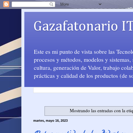
Gazafatonario I
Este es mi punto de vista sobre las Tecno
procesos y métodos, modelos y sistemas, m
cultura, generación de Valor, trabajo col
prácticas y calidad de los productos (de s
Mostrando las entradas con la eti
martes, mayo 16, 2023