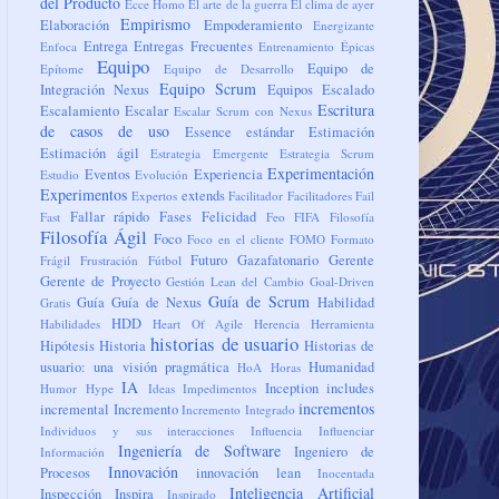
del Producto
Ecce Homo
El arte de la guerra
El clima de ayer
Empirismo
Elaboración
Empoderamiento
Energizante
Entrega
Entregas Frecuentes
Enfoca
Entrenamiento
Épicas
Equipo
Equipo de
Epítome
Equipo de Desarrollo
Equipo Scrum
Integración Nexus
Equipos
Escalado
Escritura
Escalamiento
Escalar
Escalar Scrum con Nexus
de casos de uso
Essence
estándar
Estimación
Estimación ágil
Estrategia Emergente
Estrategia Scrum
Experimentación
Eventos
Experiencia
Estudio
Evolución
Experimentos
extends
Expertos
Facilitador
Facilitadores
Fail
Fallar rápido
Fases
Felicidad
Fast
Feo
FIFA
Filosofía
Filosofía Ágil
Foco
Foco en el cliente
FOMO
Formato
Futuro
Gazafatonario
Gerente
Frágil
Frustración
Fútbol
Gerente de Proyecto
Gestión Lean del Cambio
Goal-Driven
Guía de Scrum
Guía
Guía de Nexus
Habilidad
Gratis
HDD
Habilidades
Heart Of Agile
Herencia
Herramienta
historias de usuario
Hipótesis
Historia
Historias de
usuario: una visión pragmática
Humanidad
HoA
Horas
IA
Inception
includes
Humor
Hype
Ideas
Impedimentos
incrementos
incremental
Incremento
Incremento Integrado
Individuos y sus interacciones
Influencia
Influenciar
Ingeniería de Software
Ingeniero de
Información
Innovación
Procesos
innovación lean
Inocentada
Inteligencia Artificial
Inspección
Inspira
Inspirado