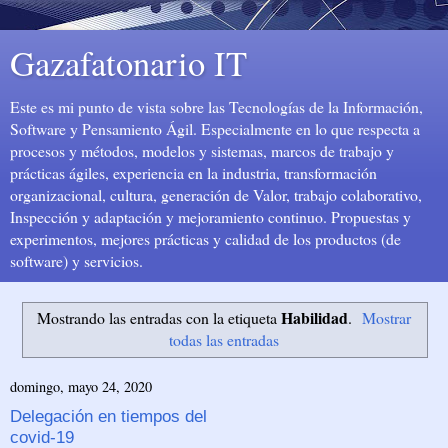
Gazafatonario IT
Este es mi punto de vista sobre las Tecnologías de la Información,
Software y Pensamiento Ágil. Especialmente en lo que respecta a
procesos y métodos, modelos y sistemas, marcos de trabajo y
prácticas ágiles, experiencia en la industria, transformación
organizacional, cultura, generación de Valor, trabajo colaborativo,
Inspección y adaptación y mejoramiento continuo. Propuestas y
experimentos, mejores prácticas y calidad de los productos (de
software) y servicios.
Habilidad
Mostrando las entradas con la etiqueta
.
Mostrar
todas las entradas
domingo, mayo 24, 2020
Delegación en tiempos del
covid-19