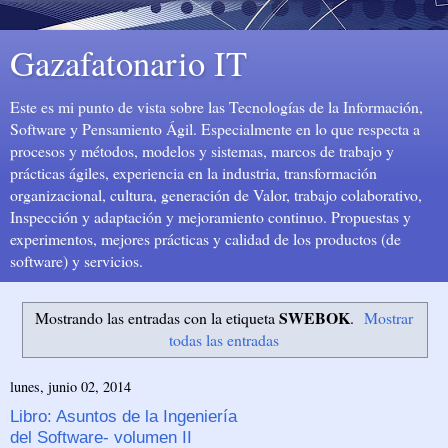
Gazafatonario IT
Este es mi punto de vista sobre las Tecnologías de la Información,
Software y Pensamiento Ágil. Especialmente en lo que respecta a
procesos y métodos, modelos y sistemas, marcos de trabajo y
prácticas ágiles, experiencia en la industria, transformación
organizacional, cultura, generación de Valor, trabajo colaborativo,
Inspección y adaptación y mejoramiento continuo. Propuestas y
experimentos, mejores prácticas y calidad de los productos (de
software) y servicios.
SWEBOK
Mostrando las entradas con la etiqueta
.
Mostrar
todas las entradas
lunes, junio 02, 2014
Libro: Asuntos de la Ingeniería
del Software- volumen II