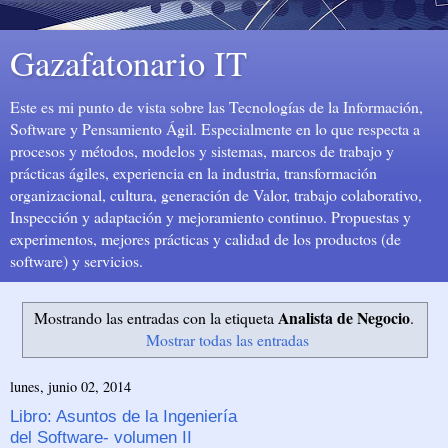
Gazafatonario IT
Este es mi punto de vista sobre las Tecnologías de la Información,
Software y Pensamiento Ágil. Especialmente en lo que respecta a
procesos y métodos, modelos y sistemas, marcos de trabajo y
prácticas ágiles, experiencia en la industria, transformación
organizacional, cultura, generación de Valor, trabajo colaborativo,
Inspección y adaptación y mejoramiento continuo. Propuestas y
experimentos, mejores prácticas y calidad de los productos (de
software) y servicios.
Analista de Negocio
Mostrando las entradas con la etiqueta
.
Mostrar todas las entradas
lunes, junio 02, 2014
Libro: Asuntos de la Ingeniería
del Software- volumen II