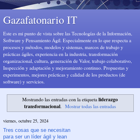
Gazafatonario IT
Este es mi punto de vista sobre las Tecnologías de la Información,
Software y Pensamiento Ágil. Especialmente en lo que respecta a
procesos y métodos, modelos y sistemas, marcos de trabajo y
prácticas ágiles, experiencia en la industria, transformación
organizacional, cultura, generación de Valor, trabajo colaborativo,
Inspección y adaptación y mejoramiento continuo. Propuestas y
experimentos, mejores prácticas y calidad de los productos (de
software) y servicios.
liderazgo
Mostrando las entradas con la etiqueta
transformacional
.
Mostrar todas las entradas
viernes, octubre 25, 2024
Tres cosas que se necesitan
para ser un líder ágil y lean