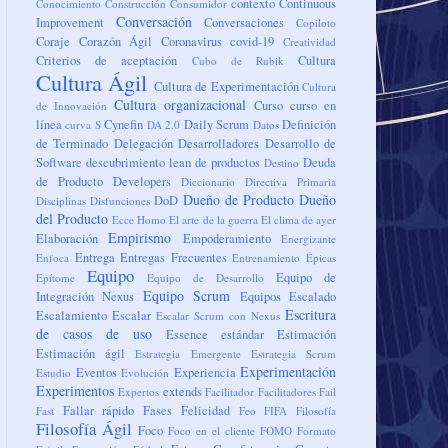
contexto
Continuous
Conocimiento
Construcción
Consumidor
Conversación
Improvement
Conversaciones
Copiloto
Coraje
Corazón Ágil
Coronavirus
covid-19
Creatividad
Criterios de aceptación
Cultura
Cubo de Rubik
Cultura Ágil
Cultura de Experimentación
Cultura
Cultura organizacional
Curso
curso en
de Innovación
línea
Cynefin
Daily Scrum
Definición
curva S
DA 2.0
Datos
de Terminado
Delegación
Desarrolladores
Desarrollo de
Software
descubrimiento lean de productos
Deuda
Destino
de Producto
Developers
Diccionario
Directiva Primaria
Dueño de Producto
Dueño
DoD
Disciplinas
Disfunciones
del Producto
Ecce Homo
El arte de la guerra
El clima de ayer
Empirismo
Elaboración
Empoderamiento
Energizante
Entrega
Entregas Frecuentes
Enfoca
Entrenamiento
Épicas
Equipo
Equipo de
Epítome
Equipo de Desarrollo
Equipo Scrum
Integración Nexus
Equipos
Escalado
Escritura
Escalamiento
Escalar
Escalar Scrum con Nexus
de casos de uso
Essence
estándar
Estimación
Estimación ágil
Estrategia Emergente
Estrategia Scrum
Experimentación
Eventos
Experiencia
Estudio
Evolución
Experimentos
extends
Expertos
Facilitador
Facilitadores
Fail
Fallar rápido
Fases
Felicidad
Fast
Feo
FIFA
Filosofía
Filosofía Ágil
Foco
Foco en el cliente
FOMO
Formato