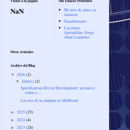
Visitas a la página
Mis Enlaces Preferidos
NaN
Mi sitio de autor en
Amazon
Gazafatonario
Lecciones
Aprendidas (Jorge
Abad Londoño)
Otros Artículos
Archivo del Blog
2026
(2)
▼
febrero
(2)
▼
Specification-Driven Development: un nuevo
orden e...
Las tres de la mañana en Moltbook
2025
(23)
►
2024
(4)
►
2023
(24)
►