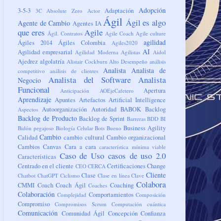
Adopción
3-5-3
Adaptación
3C
Absolute Zero
Actor
Ágil
Ágil es algo
Agente de Cambio
Agentes IA
que eres
Agile
Ágil. Contratos
Agile Coach
Agile culture
agilidad
Ágiles 2014
Ágiles Colombia
Agiles2020
AI
Agilidad empresarial
Agilidad Moderna
Agilistas
Aidol
Ajedrez
algolatría
Alistair Cockburn
Alto Desempeño
análisis
Analista
Analista de
competitivo
análisis de clientes
Analista del Software
Analista
Negocio
Funcional
Apertura
Anticipación
AOEjeCafetero
Aprendizaje
Apuntes
Artefactos
Artificial Intelligence
Autoorganización
Autoridad
BABOK
Backlog
Aspectos
Backlog de Producto
Backlog de Sprint
Barreras
BDD
BI
Business Agility
Bidón pegajoso
Biología Celular
Bots
Bueno
Cambio
Calidad
cambio cultural
Cambio organizacional
Cambios
Canvas
Cara a cara
característica mínima viable
Caso de Uso
casos de uso 2.0
Características
Centrado en el cliente
Certificaciones
Change
CEO
CERCA
Cliente
Clase
Chatbot
ChatGPT
Ciclismo
Clase en línea
Clave
Colabora
CMMI
Coach
Coach Ágil
Coaching
Coaches
Colaboración
Comportamientos
Complejidad
Composición
Compromiso
Compromisos Scrum
Computación cuántica
Comunicación
Comunidad Ágil
Concepción
Confianza