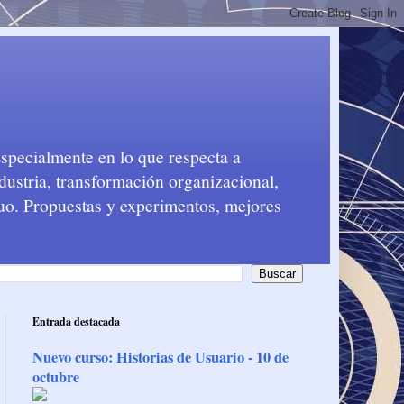
Especialmente en lo que respecta a
dustria, transformación organizacional,
nuo. Propuestas y experimentos, mejores
Entrada destacada
Nuevo curso: Historias de Usuario - 10 de
octubre