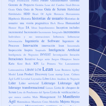
Futuro
Gazafatonario
Gerente
Frágil
Frustración
Fútbol
Gerente de Proyecto
Gestión Lean del Cambio
Goal-Driven
Guía de Scrum
Guía
Guía de Nexus
Habilidad
Gratis
HDD
Habilidades
Heart Of Agile
Herencia
Herramienta
historias de usuario
Hipótesis
Historia
Historias de
usuario: una visión pragmática
Humanidad
HoA
Horas
IA
Inception
includes
Humor
Hype
Ideas
Impedimentos
incrementos
incremental
Incremento
Incremento Integrado
Individuos y sus interacciones
Influencia
Influenciar
Ingeniería de Software
Ingeniero de
Información
Innovación
Procesos
innovación lean
Inocentada
Inteligencia Artificial
Inspección
Inspira
Inspirado
INVEST
Inteligencia de Negocios
Investigación
Iteración
Iteraciones
Iterativo
Juego serio
Juegos Olímpicos
Juicio
Kata
KPI
Kent Beck
La Primera Vez
Lanzamiento
Lean
LBAM
LCM
Latinoamérica
Lean Business Agility
Lean Product Discovery
Model
Lean startup
Lean. Cultura
Libro
Ágil
LeSS
Levedad
Leyendas
Libro Analista de Negocio
Líder
Liderazgo
Liderazgo ágil
Líder servicial
liderazgo transformacional
Lista de chequeo de
Lienzo
Scrum
Lista de verificación
Lista de Pendientes del Sprint
Lo
Manifiesto
Management 3.0
que nunca cambia
Malo
Ágil
Mejora
Mejora
Matemáticas
Mauricio Cotes
Medellín
Mejoramiento continuo