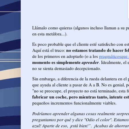
Llámalo como quieras (algunos incluso llaman a su pr
en esta metáfora...).
Es poco probable que el cliente esté satisfecho con es
no estamos tratando de hacer fel
Aquí está el truco:
de los primeros en adoptarlo (o a los
pragmáticosque 
momento es simplemente
aprender
. Idealmente, el 
no se sienta demasiado decepcionado.
Sin embargo, a diferencia de la rueda delantera en el p
que ayuda al cliente a pasar de A a B. No es genial, 
"no se preocupe, el proyecto no está terminado, esta 
fabricar un coche, pero mientras tanto, intente es
pequeños incrementos funcionalmente viables.
Podríamos aprender algunas cosas realmente sorprend
preguntamos por qué y dice "Odio el color". Estamos c
azul! Aparte de eso, ¡está bien!”. ¡Acabas de ahorra