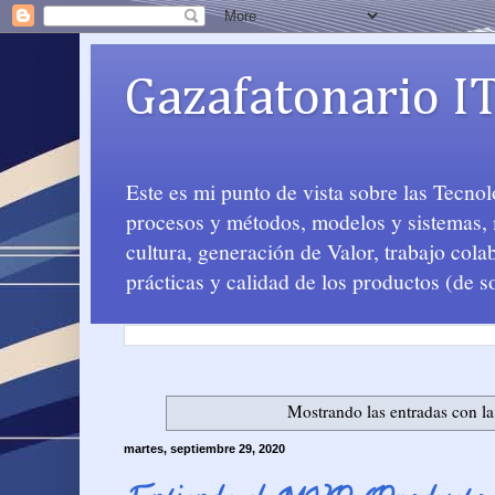
Gazafatonario I
Este es mi punto de vista sobre las Tecno
procesos y métodos, modelos y sistemas, m
cultura, generación de Valor, trabajo col
prácticas y calidad de los productos (de s
Mostrando las entradas con la
martes, septiembre 29, 2020