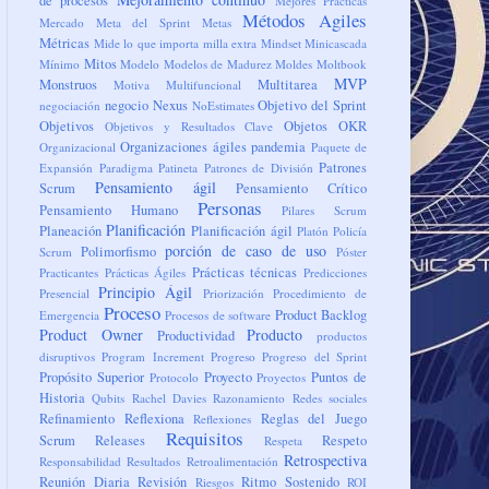
de procesos
Mejores Prácticas
Métodos Agiles
Mercado
Meta del Sprint
Metas
Métricas
Mide lo que importa
milla extra
Mindset
Minicascada
Mitos
Mínimo
Modelo
Modelos de Madurez
Moldes
Moltbook
MVP
Monstruos
Multitarea
Motiva
Multifuncional
negocio
Nexus
Objetivo del Sprint
negociación
NoEstimates
Objetivos
Objetos
OKR
Objetivos y Resultados Clave
Organizaciones ágiles
pandemia
Organizacional
Paquete de
Patrones
Expansión
Paradigma
Patineta
Patrones de División
Pensamiento ágil
Scrum
Pensamiento Crítico
Personas
Pensamiento Humano
Pilares Scrum
Planificación
Planeación
Planificación ágil
Platón
Policía
porción de caso de uso
Polimorfismo
Scrum
Póster
Prácticas técnicas
Practicantes
Prácticas Ágiles
Predicciones
Principio Ágil
Presencial
Priorización
Procedimiento de
Proceso
Product Backlog
Emergencia
Procesos de software
Product Owner
Producto
Productividad
productos
disruptivos
Program Increment
Progreso
Progreso del Sprint
Propósito Superior
Proyecto
Puntos de
Protocolo
Proyectos
Historia
Qubits
Rachel Davies
Razonamiento
Redes sociales
Refinamiento
Reflexiona
Reglas del Juego
Reflexiones
Requisitos
Scrum
Releases
Respeto
Respeta
Retrospectiva
Responsabilidad
Resultados
Retroalimentación
Reunión Diaria
Revisión
Ritmo Sostenido
Riesgos
ROI