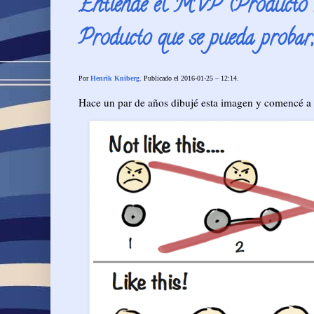
Entiende el MVP (Producto M
Producto que se pueda probar
Por
Henrik Kniberg
. Publicado el 2016-01-25 – 12:14.
Hace un par de años dibujé esta imagen y comencé a us