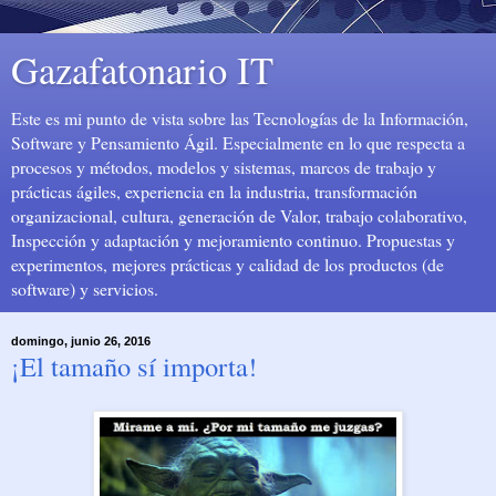
Gazafatonario IT
Este es mi punto de vista sobre las Tecnologías de la Información,
Software y Pensamiento Ágil. Especialmente en lo que respecta a
procesos y métodos, modelos y sistemas, marcos de trabajo y
prácticas ágiles, experiencia en la industria, transformación
organizacional, cultura, generación de Valor, trabajo colaborativo,
Inspección y adaptación y mejoramiento continuo. Propuestas y
experimentos, mejores prácticas y calidad de los productos (de
software) y servicios.
domingo, junio 26, 2016
¡El tamaño sí importa!