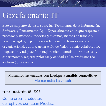
Gazafatonario IT
Este es mi punto de vista sobre las Tecnologías de la Información,
Software y Pensamiento Ágil. Especialmente en lo que respecta a
procesos y métodos, modelos y sistemas, marcos de trabajo y
prácticas ágiles, experiencia en la industria, transformación
organizacional, cultura, generación de Valor, trabajo colaborativo,
Inspección y adaptación y mejoramiento continuo. Propuestas y
experimentos, mejores prácticas y calidad de los productos (de
software) y servicios.
análisis competitivo
Mostrando las entradas con la etiqueta
.
Mostrar todas las entradas
martes, noviembre 08, 2022
Cómo crear productos
disruptivos con Lean Product