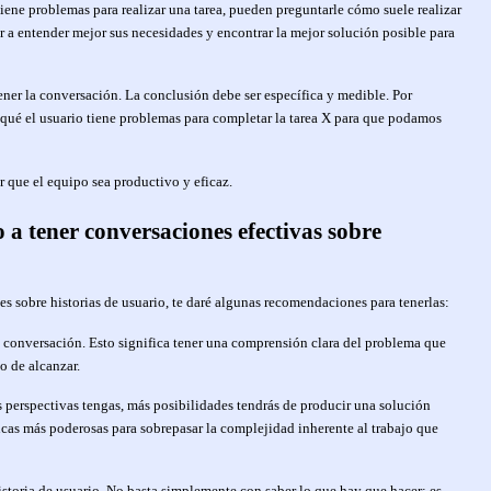
tiene problemas para realizar una tarea, pueden preguntarle cómo suele realizar
r a entender mejor sus necesidades y encontrar la mejor solución posible para
 tener la conversación. La conclusión debe ser específica y medible. Por
 qué el usuario tiene problemas para completar la tarea X para que podamos
r que el equipo sea productivo y eficaz.
 a tener conversaciones efectivas sobre
s sobre historias de usuario, te daré algunas recomendaciones para tenerlas:
la conversación. Esto significa tener una comprensión clara del problema que
o de alcanzar.
 perspectivas tengas, más posibilidades tendrás de producir una solución
ancas más poderosas para sobrepasar la complejidad inherente al trabajo que
istoria de usuario. No basta simplemente con saber lo que hay que hacer; es