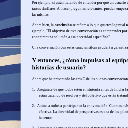
Por ejemplo, si están tratando de entender por qué un usuario 
tareas similares. Al hacer preguntas relevantes, pueden empeza
las mismas.
Ahora bien, la
conclusión
se refiere a lo que quieres lograr al
ejemplo, "El objetivo de esta conversación es comprender por
encontrar una solución a esa necesidad específica".
Una conversación con estas características ayudará a garantiza
Y entonces, ¿cómo impulsas al equipo
historias de usuario?
Ahora que he presentado las tres C de las buenas conversacione
1.
Asegúrate de que todos estén en sintonía antes de iniciar 
están tratando de resolver y del objetivo que están tratand
2.
Anima a todos a participar en la conversación. Cuantas más
efectiva. La diversidad de perspectivas es una de las pal
hacemos.
3.
Asegúrate de que todos entiendan el
por qué
detrás de la h