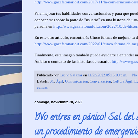
http://www.gazafatonarioit.com/2017/11/la-conversacion-cara
Para mejorar tus habilidades conversacionales y para que pued
conocer más sobre la parte de “usuario” en una historia de usua
persona en
http://www.gazafatonarioit.com/2022/10/de-histori
En este otro artículo, encontrarás Cinco formas de mejorar tu 
http://www.gazafatonarioit.com/2022/01/cinco-formas-de-me
Finalmente, esta imagen también puede ayudarte a entender me
Ámbito o contexto de las historias de usuario:
http://www.gaza
Publicado por
Lucho Salazar
en
11/26/2022 05:13:00 p.m.
No 
Labels:
3C
,
Ágil
,
Comunicación
,
Conversación
,
Cultura Ágil
,
Eq
canvas
domingo, noviembre 20, 2022
¡No entres en pánico! Sal del 
un procedimiento de emergenci