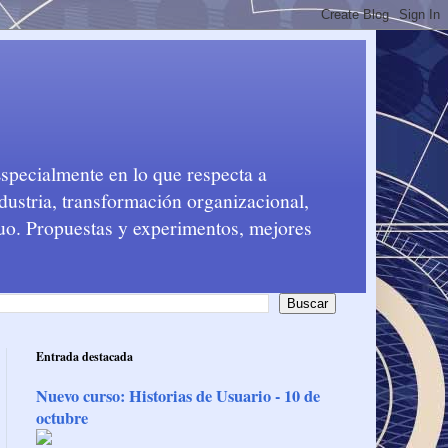
Especialmente en lo que respecta a
dustria, transformación organizacional,
nuo. Propuestas y experimentos, mejores
Entrada destacada
Nuevo curso: Historias de Usuario - 10 de
octubre