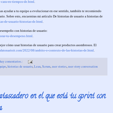
-cara-en-tiempos-de.html
.
as ayudar a tu equipo a evolucionar en ese sentido, también te recomiendo
rio. Sobre esto, encuentras mi artículo De historias de usuario a historias de
as-de-usuario-historias-de.html
.
desempeño con historias de usuario:
jorar-tu-desempeno.html
.
jor cómo usar historias de usuario para crear productos asombrosos. El
fatonarioit.com/2022/08/ambito-o-contexto-de-las-historias-de.html
.
hay comentarios.:
uipo
,
historias de usuario
,
Lean
,
Scrum
,
user stories
,
user story conversation
atascadero en el que está tu sprint con
a