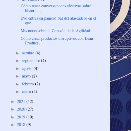
Cómo tener conversaciones efectivas sobre
historia...
¡No entres en pánico! Sal del atascadero en el
que...
Mis notas sobre el Corazón de la Agilidad
Cómo crear productos disruptivos con Lean
Product ...
octubre
(4)
►
septiembre
(4)
►
agosto
(4)
►
mayo
(2)
►
febrero
(2)
►
enero
(4)
►
2021
(12)
►
2020
(27)
►
2019
(10)
►
2018
(9)
►