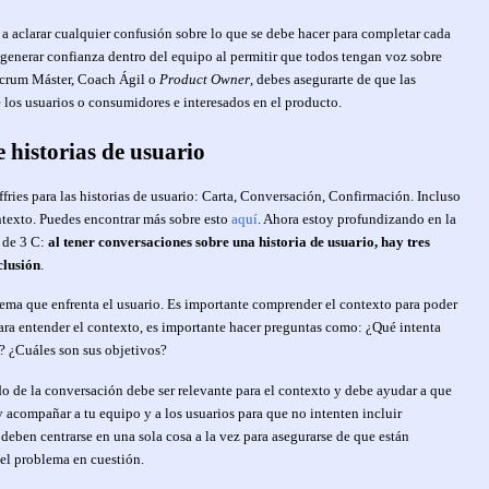
a aclarar cualquier confusión sobre lo que se debe hacer para completar cada
 generar confianza dentro del equipo al permitir que todos tengan voz sobre
 Scrum Máster, Coach Ágil o
Product Owner
, debes asegurarte de que las
e los usuarios o consumidores e interesados en el producto.
e historias de usuario
ffries para las historias de usuario: Carta, Conversación, Confirmación. Incluso
ntexto. Puedes encontrar más sobre esto
aquí
. Ahora estoy profundizando en la
 de 3 C:
al tener conversaciones sobre una historia de usuario, hay tres
clusión
.
blema que enfrenta el usuario. Es importante comprender el contexto para poder
Para entender el contexto, es importante hacer preguntas como: ¿Qué intenta
o? ¿Cuáles son sus objetivos?
ido de la conversación debe ser relevante para el contexto y debe ayudar a que
 acompañar a tu equipo y a los usuarios para que no intenten incluir
deben centrarse en una sola cosa a la vez para asegurarse de que están
el problema en cuestión.