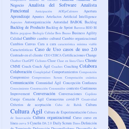
Analista del Software
Analista
Negocio
Funcional
Apertura
Anticipación
AOEjeCafetero
Aprendizaje
Apuntes
Artefactos
Artificial Intelligence
Autoorganización
Autoridad
BABOK
Backlog
Aspectos
Backlog de Producto
Backlog de Sprint
Barreras
BDD
BI
Business Agility
Bidón pegajoso
Biología Celular
Bots
Bueno
Cambio
Calidad
cambio cultural
Cambio organizacional
Cambios
Canvas
Cara a cara
característica mínima viable
Caso de Uso
casos de uso 2.0
Características
Centrado en el cliente
Certificaciones
Change
CEO
CERCA
Cliente
Clase
Chatbot
ChatGPT
Ciclismo
Clase en línea
Clave
Colabora
CMMI
Coach
Coach Ágil
Coaching
Coaches
Colaboración
Comportamientos
Complejidad
Composición
Compromiso
Compromisos Scrum
Computación cuántica
Comunicación
Comunidad Ágil
Concepción
Confianza
contexto
Continuous
Conocimiento
Construcción
Consumidor
Conversación
Improvement
Conversaciones
Copiloto
Coraje
Corazón Ágil
Coronavirus
covid-19
Creatividad
Criterios de aceptación
Cultura
Cubo de Rubik
Cultura Ágil
Cultura de Experimentación
Cultura
Cultura organizacional
Curso
curso en
de Innovación
línea
Cynefin
Daily Scrum
Definición
curva S
DA 2.0
Datos
de Terminado
Delegación
Desarrolladores
Desarrollo de