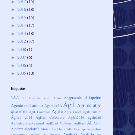
2017
(15)
►
2016
(18)
►
2015
(15)
►
2014
(17)
►
2013
(18)
►
2012
(37)
►
2008
(1)
►
2007
(6)
►
2006
(5)
►
2005
(10)
►
Etiquetas
Adopción
3-5-3
Adaptación
3C
Absolute Zero
Actor
Ágil
Ágil es algo
Agente de Cambio
Agentes IA
que eres
Agile
Ágil. Contratos
Agile Coach
Agile culture
agilidad
Ágiles 2014
Ágiles Colombia
Agiles2020
AI
Agilidad empresarial
Agilidad Moderna
Agilistas
Aidol
Ajedrez
algolatría
Alistair Cockburn
Alto Desempeño
análisis
Analista
Analista de
competitivo
análisis de clientes