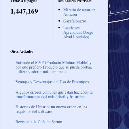
Visitas a la página
Mis Enlaces Preferidos
1,447,169
Mi sitio de autor en
Amazon
Gazafatonario
Lecciones
Aprendidas (Jorge
Abad Londoño)
Otros Artículos
Entiende el MVP (Producto Mínimo Viable) y
por qué prefiero Producto que se pueda probar,
utilizar y adorar más temprano
Ventajas y Desventajas del Uso de Prototipos
Algunos errores comunes que están haciendo tu
transformación ágil más difícil y frustrante
Historias de Usuario: un nuevo orden en los
requisitos del software
Revisión a la Guía de Scrum