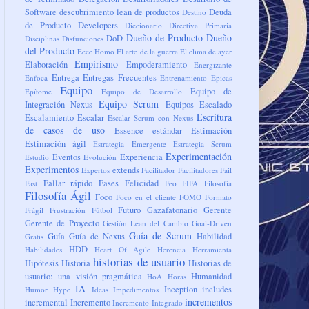
Software
descubrimiento lean de productos
Deuda
Destino
de Producto
Developers
Diccionario
Directiva Primaria
Dueño de Producto
Dueño
DoD
Disciplinas
Disfunciones
del Producto
Ecce Homo
El arte de la guerra
El clima de ayer
Empirismo
Elaboración
Empoderamiento
Energizante
Entrega
Entregas Frecuentes
Enfoca
Entrenamiento
Épicas
Equipo
Equipo de
Epítome
Equipo de Desarrollo
Equipo Scrum
Integración Nexus
Equipos
Escalado
Escritura
Escalamiento
Escalar
Escalar Scrum con Nexus
de casos de uso
Essence
estándar
Estimación
Estimación ágil
Estrategia Emergente
Estrategia Scrum
Experimentación
Eventos
Experiencia
Estudio
Evolución
Experimentos
extends
Expertos
Facilitador
Facilitadores
Fail
Fallar rápido
Fases
Felicidad
Fast
Feo
FIFA
Filosofía
Filosofía Ágil
Foco
Foco en el cliente
FOMO
Formato
Futuro
Gazafatonario
Gerente
Frágil
Frustración
Fútbol
Gerente de Proyecto
Gestión Lean del Cambio
Goal-Driven
Guía de Scrum
Guía
Guía de Nexus
Habilidad
Gratis
HDD
Habilidades
Heart Of Agile
Herencia
Herramienta
historias de usuario
Hipótesis
Historia
Historias de
usuario: una visión pragmática
Humanidad
HoA
Horas
IA
Inception
includes
Humor
Hype
Ideas
Impedimentos
incrementos
incremental
Incremento
Incremento Integrado