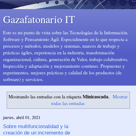
Gazafatonario IT
Este es mi punto de vista sobre las Tecnologías de la Información,
Software y Pensamiento Ágil. Especialmente en lo que respecta a
procesos y métodos, modelos y sistemas, marcos de trabajo y
prácticas ágiles, experiencia en la industria, transformación
organizacional, cultura, generación de Valor, trabajo colaborativo,
Inspección y adaptación y mejoramiento continuo. Propuestas y
experimentos, mejores prácticas y calidad de los productos (de
software) y servicios.
Minicascada
Mostrando las entradas con la etiqueta
.
Mostrar
todas las entradas
jueves, abril 01, 2021
Sobre multifuncionalidad y la
creación de un incremento de