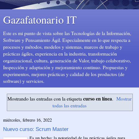
Gazafatonario IT
Este es mi punto de vista sobre las Tecnologías de la Información,
Software y Pensamiento Ágil. Especialmente en lo que respecta a
procesos y métodos, modelos y sistemas, marcos de trabajo y
prácticas ágiles, experiencia en la industria, transformación
organizacional, cultura, generación de Valor, trabajo colaborativo,
Inspección y adaptación y mejoramiento continuo. Propuestas y
experimentos, mejores prácticas y calidad de los productos (de
software) y servicios.
curso en línea
Mostrando las entradas con la etiqueta
.
Mostrar
todas las entradas
miércoles, febrero 16, 2022
Nuevo curso: Scrum Master
Es un hecho: la notoriedad de las prácticas ágiles para