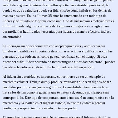
en el liderazgo en términos de aquellos que tienen autoridad posicional, la
verdad es que cualquiera puede ser líder si sabe cómo influir en los demás de
manera positiva. En los últimos 35 años he interactuado con todo tipo de
líderes y he tratado de forjarme como uno. Uno de mis mayores motivadores es
influir sin poder alguno, así que te daré algunos consejos y estrategias para
desarrollar las habilidades necesarias para liderar de manera efectiva, incluso
sin autoridad.
El liderazgo sin poder comienza con aceptar quién eres y aprovechar tus
fortalezas. También es importante desarrollar relaciones significativas con las
personas que te rodean, así como generar confianza con el tiempo. Si bien
puede ser difícil liderar cuando no tienes ninguna autoridad posicional, puedes
hacerlo si te enfocas en desarrollar habilidades de liderazgo ágil.
Al liderar sin autoridad, es importante concentrarse en ser un ejemplo de
excelente carácter. Trabaja duro y produce resultados que sean dignos de ser
emulados por otros para ganar seguidores. La amabilidad también es clave:
trata a los demás como te gustaría que te traten a ti, aunque no siempre seas
correspondido. Este tipo de comportamiento demostrará tu compromiso con la
excelencia y la lealtad en el lugar de trabajo, lo que te ayudará a generar
confianza y respeto incluso cuando no tengas poder.
El aprendizaje permanente también es importante para el liderazgo ágil. Los