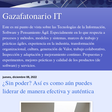
Gazafatonario IT
Este es mi punto de vista sobre las Tecnologías de la Información,
Software y Pensamiento Ágil. Especialmente en lo que respecta a
procesos y métodos, modelos y sistemas, marcos de trabajo y
prácticas ágiles, experiencia en la industria, transformación
organizacional, cultura, generación de Valor, trabajo colaborativo,
Inspección y adaptación y mejoramiento continuo. Propuestas y
experimentos, mejores prácticas y calidad de los productos (de
software) y servicios.
jueves, diciembre 08, 2022
¿Sin poder? Así es como aún puedes
liderar de manera efectiva y auténtica