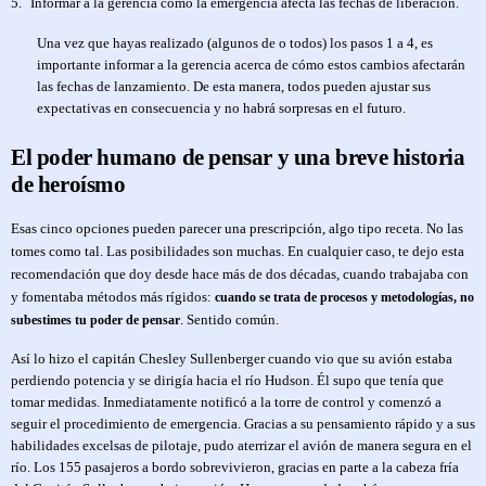
5.
Informar a la gerencia cómo la emergencia afecta las fechas de liberación.
Una vez que hayas realizado (algunos de o todos) los pasos 1 a 4, es
importante informar a la gerencia acerca de cómo estos cambios afectarán
las fechas de lanzamiento. De esta manera, todos pueden ajustar sus
expectativas en consecuencia y no habrá sorpresas en el futuro.
El poder humano de pensar y una breve historia
de heroísmo
Esas cinco opciones pueden parecer una prescripción, algo tipo receta. No las
tomes como tal. Las posibilidades son muchas. En cualquier caso, te dejo esta
recomendación que doy desde hace más de dos décadas, cuando trabajaba con
y fomentaba métodos más rígidos:
cuando se trata de procesos y metodologías, no
. Sentido común.
subestimes tu poder de pensar
Así lo hizo el capitán Chesley Sullenberger cuando vio que su avión estaba
perdiendo potencia y se dirigía hacia el río Hudson. Él supo que tenía que
tomar medidas. Inmediatamente notificó a la torre de control y comenzó a
seguir el procedimiento de emergencia. Gracias a su pensamiento rápido y a sus
habilidades excelsas de pilotaje, pudo aterrizar el avión de manera segura en el
río. Los 155 pasajeros a bordo sobrevivieron, gracias en parte a la cabeza fría