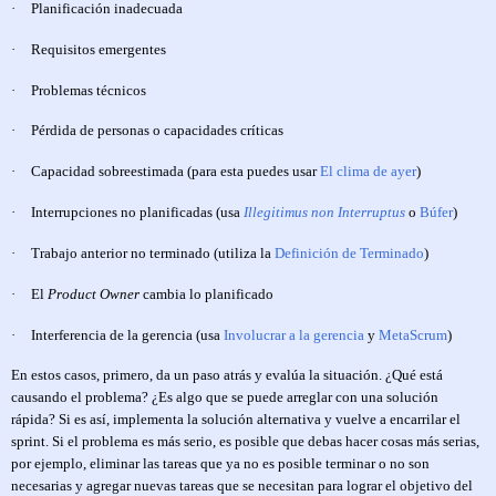
·
Planificación inadecuada
·
Requisitos emergentes
·
Problemas técnicos
·
Pérdida de personas o capacidades críticas
·
Capacidad sobreestimada (para esta puedes usar
El clima de ayer
)
·
Interrupciones no planificadas (usa
Illegitimus non Interruptus
o
Búfer
)
·
Trabajo anterior no terminado (utiliza la
Definición de Terminado
)
·
El
Product Owner
cambia lo planificado
·
Interferencia de la gerencia (usa
Involucrar a la gerencia
y
MetaScrum
)
En estos casos, primero, da un paso atrás y evalúa la situación. ¿Qué está
causando el problema? ¿Es algo que se puede arreglar con una solución
rápida? Si es así, implementa la solución alternativa y vuelve a encarrilar el
sprint. Si el problema es más serio, es posible que debas hacer cosas más serias,
por ejemplo, eliminar las tareas que ya no es posible terminar o no son
necesarias y agregar nuevas tareas que se necesitan para lograr el objetivo del