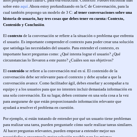
años propuse una cuarta C para esa estructura: Contexto. Puedes encontrar más
sobre esto
aquí
. Ahora estoy profundizando en la C de Conversación, para la
cual también propongo un modelo de 3 C:
al tener conversaciones sobre una
historia de usuario, hay tres cosas que debes tener en cuenta: Contexto,
Contenido y Conclusión
.
El
contexto
de la conversación se refiere a la situación o problema que enfrenta
el usuario. Es importante comprender el contexto para poder crear una solución
que satisfaga las necesidades del usuario. Para entender el contexto, es
importante hacer preguntas como: ¿Qué intenta lograr el usuario? ¿Qué
circunstancias lo llevaron a este punto? ¿Cuáles son sus objetivos?
El
contenido
se refiere a la conversación real en sí. El contenido de la
conversación debe ser relevante para el contexto y debe ayudar a que la
conversación avance. Como facilitador ágil, debes enseñar y acompañar a tu
equipo y a los usuarios para que no intenten incluir demasiada información en
una sola conversación. En su lugar, deben centrarse en una sola cosa a la vez
para asegurarse de que están proporcionando información relevante que
ayudará a resolver el problema en cuestión.
Por ejemplo, si están tratando de entender por qué un usuario tiene problemas
para realizar una tarea, pueden preguntarle cómo suele realizar tareas similares.
Al hacer preguntas relevantes, pueden empezar a entender mejor sus
necesidades y encontrar la mejor solución posible para las mismas.