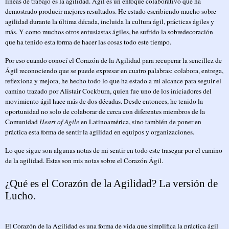
líneas de trabajo es la agilidad. Ágil es un enfoque colaborativo que ha
demostrado producir mejores resultados. He estado escribiendo mucho sobre
agilidad durante la última década, incluida la cultura ágil, prácticas ágiles y
más. Y como muchos otros entusiastas ágiles, he sufrido la sobredecoración
que ha tenido esta forma de hacer las cosas todo este tiempo.
Por eso cuando conocí el Corazón de la Agilidad para recuperar la sencillez de
Ágil reconociendo que se puede expresar en cuatro palabras: colabora, entrega,
reflexiona y mejora, he hecho todo lo que ha estado a mi alcance para seguir el
camino trazado por Alistair Cockburn, quien fue uno de los iniciadores del
movimiento ágil hace más de dos décadas. Desde entonces, he tenido la
oportunidad no solo de colaborar de cerca con diferentes miembros de la
Comunidad
Heart of Agile
en Latinoamérica, sino también de poner en
práctica esta forma de sentir la agilidad en equipos y organizaciones.
Lo que sigue son algunas notas de mi sentir en todo este trasegar por el camino
de la agilidad. Estas son mis notas sobre el Corazón Ágil.
¿Qué es el Corazón de la Agilidad? La versión de
Lucho.
El Corazón de la Agilidad es una forma de vida que simplifica la práctica ágil