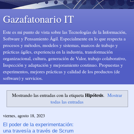
Gazafatonario IT
Este es mi punto de vista sobre las Tecnologías de la Información,
Software y Pensamiento Ágil. Especialmente en lo que respecta a
procesos y métodos, modelos y sistemas, marcos de trabajo y
prácticas ágiles, experiencia en la industria, transformación
organizacional, cultura, generación de Valor, trabajo colaborativo,
Inspección y adaptación y mejoramiento continuo. Propuestas y
experimentos, mejores prácticas y calidad de los productos (de
software) y servicios.
Hipótesis
Mostrando las entradas con la etiqueta
.
Mostrar
todas las entradas
viernes, agosto 18, 2023
El poder de la experimentación:
una travesía a través de Scrum