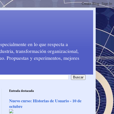
Especialmente en lo que respecta a
dustria, transformación organizacional,
nuo. Propuestas y experimentos, mejores
Entrada destacada
Nuevo curso: Historias de Usuario - 10 de
octubre