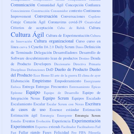
Comunicación
Comunidad Ágil
Concepción
Confianza
contexto
Continuous
Conocimiento
Construcción
Consumidor
Conversación
Improvement
Conversaciones
Copiloto
Coraje
Corazón Ágil
Coronavirus
covid-19
Creatividad
Criterios de aceptación
Cultura
Cubo de Rubik
Cultura Ágil
Cultura de Experimentación
Cultura
Cultura organizacional
Curso
curso en
de Innovación
línea
Cynefin
Daily Scrum
Definición
curva S
DA 2.0
Datos
de Terminado
Delegación
Desarrolladores
Desarrollo de
Software
descubrimiento lean de productos
Deuda
Destino
de Producto
Developers
Diccionario
Directiva Primaria
Dueño de Producto
Dueño
DoD
Disciplinas
Disfunciones
del Producto
Ecce Homo
El arte de la guerra
El clima de ayer
Empirismo
Elaboración
Empoderamiento
Energizante
Entrega
Entregas Frecuentes
Enfoca
Entrenamiento
Épicas
Equipo
Equipo de
Epítome
Equipo de Desarrollo
Equipo Scrum
Integración Nexus
Equipos
Escalado
Escritura
Escalamiento
Escalar
Escalar Scrum con Nexus
de casos de uso
Essence
estándar
Estimación
Estimación ágil
Estrategia Emergente
Estrategia Scrum
Experimentación
Eventos
Experiencia
Estudio
Evolución
Experimentos
extends
Expertos
Facilitador
Facilitadores
Fail
Fallar rápido
Fases
Felicidad
Fast
Feo
FIFA
Filosofía