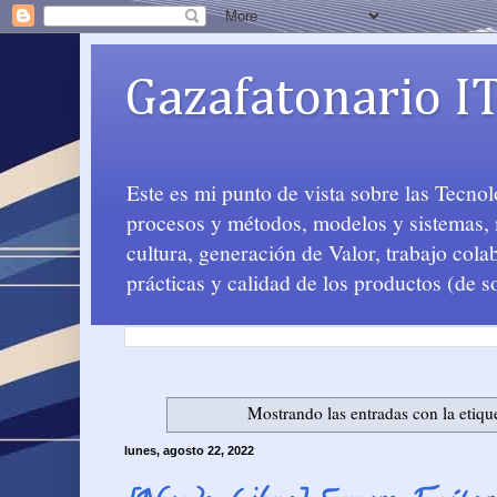
Gazafatonario I
Este es mi punto de vista sobre las Tecno
procesos y métodos, modelos y sistemas, m
cultura, generación de Valor, trabajo col
prácticas y calidad de los productos (de s
Mostrando las entradas con la etiqu
lunes, agosto 22, 2022