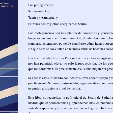
Los prolegómenos,
Scrum esencial,
Táctica y estrategia, y
Patrones Scrum y otros energizantes Scrum
Los prolegómenos son una plétora de conceptos y pensamien
luego extendemos en Scrum esencial, donde abordamos los e
estrategia, intentamos poner de manifiesto cómo hemos super
sin que estas se conviertan en la única forma de hacer las cosas
Hacia el final del libro, en Patrones Scrum y otros energizan
nos han permitido elevar no solo la productividad de los eq
que los conforman. Es precisamente ese “cómo mejorar tu práct
Si apenas estás iniciando con Scrum o llevas poco tiempo pro
prácticamente Scrum experimentado, seguramente encontrarás en 
tu equipo al siguiente nivel de mejora.
Este libro no reemplaza la guía oficial de Scrum de Sutherla
medida que experimentamos y aprendemos más, entendemos me
serie de respuestas que no se encuentran en la guía debido a s