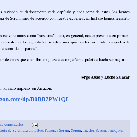
os revisado cuidadosamente cada capítulo y cada tema de estos, los hemos
uía de Scrum, sino de acuerdo con nuestra experiencia. Incluso hemos reescrito
o nos expresamos como “nosotros”, pero, en general, nos expresamos en primera
colaborativo a lo largo de todos estos años que nos ha permitido comprobar la
la suma de las partes”.
or deseo es que este libro empieza a acompañar tu práctica hacia ser mejor un
Jorge Abad y Lucho Salazar
en formato impreso) en Amazon:
mazon.com/dp/B0BB7PW1QL
ay comentarios.:
Guía de Scrum
,
Lean
,
Libro
,
Patrones Scrum
,
Scrum
,
Táctica Scrum
,
Trabajo en