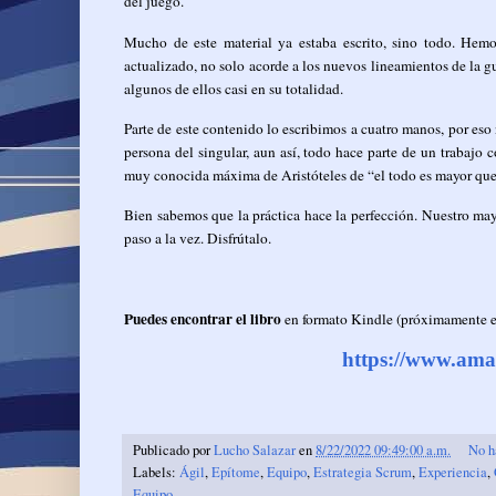
del juego.
Mucho de este material ya estaba escrito, sino todo. Hem
actualizado, no solo acorde a los nuevos lineamientos de la g
algunos de ellos casi en su totalidad.
Parte de este contenido lo escribimos a cuatro manos, por es
persona del singular, aun así, todo hace parte de un trabajo 
muy conocida máxima de Aristóteles de “el todo es mayor que 
Bien sabemos que la práctica hace la perfección. Nuestro may
paso a la vez. Disfrútalo.
Puedes encontrar el libro
en formato Kindle (próximamente 
https://www.a
Publicado por
Lucho Salazar
en
8/22/2022 09:49:00 a.m.
No h
Labels:
Ágil
,
Epítome
,
Equipo
,
Estrategia Scrum
,
Experiencia
,
Equipo