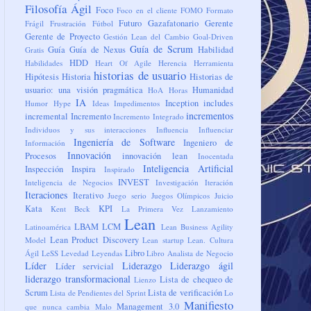
Filosofía Ágil
Foco
Foco en el cliente
FOMO
Formato
Futuro
Gazafatonario
Gerente
Frágil
Frustración
Fútbol
Gerente de Proyecto
Gestión Lean del Cambio
Goal-Driven
Guía de Scrum
Guía
Guía de Nexus
Habilidad
Gratis
HDD
Habilidades
Heart Of Agile
Herencia
Herramienta
historias de usuario
Hipótesis
Historia
Historias de
usuario: una visión pragmática
Humanidad
HoA
Horas
IA
Inception
includes
Humor
Hype
Ideas
Impedimentos
incrementos
incremental
Incremento
Incremento Integrado
Individuos y sus interacciones
Influencia
Influenciar
Ingeniería de Software
Ingeniero de
Información
Innovación
Procesos
innovación lean
Inocentada
Inteligencia Artificial
Inspección
Inspira
Inspirado
INVEST
Inteligencia de Negocios
Investigación
Iteración
Iteraciones
Iterativo
Juego serio
Juegos Olímpicos
Juicio
Kata
KPI
Kent Beck
La Primera Vez
Lanzamiento
Lean
LBAM
LCM
Latinoamérica
Lean Business Agility
Lean Product Discovery
Model
Lean startup
Lean. Cultura
Libro
Ágil
LeSS
Levedad
Leyendas
Libro Analista de Negocio
Líder
Liderazgo
Liderazgo ágil
Líder servicial
liderazgo transformacional
Lista de chequeo de
Lienzo
Scrum
Lista de verificación
Lista de Pendientes del Sprint
Lo
Manifiesto
Management 3.0
que nunca cambia
Malo