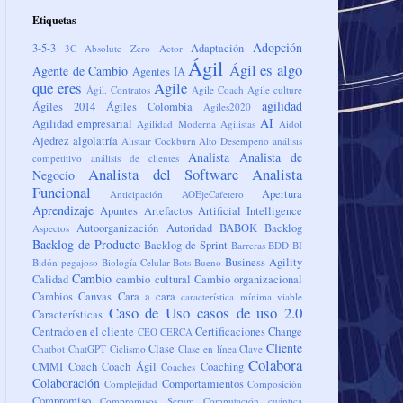
Etiquetas
Adopción
3-5-3
Adaptación
3C
Absolute Zero
Actor
Ágil
Ágil es algo
Agente de Cambio
Agentes IA
que eres
Agile
Ágil. Contratos
Agile Coach
Agile culture
agilidad
Ágiles 2014
Ágiles Colombia
Agiles2020
AI
Agilidad empresarial
Agilidad Moderna
Agilistas
Aidol
Ajedrez
algolatría
Alistair Cockburn
Alto Desempeño
análisis
Analista
Analista de
competitivo
análisis de clientes
Analista del Software
Analista
Negocio
Funcional
Apertura
Anticipación
AOEjeCafetero
Aprendizaje
Apuntes
Artefactos
Artificial Intelligence
Autoorganización
Autoridad
BABOK
Backlog
Aspectos
Backlog de Producto
Backlog de Sprint
Barreras
BDD
BI
Business Agility
Bidón pegajoso
Biología Celular
Bots
Bueno
Cambio
Calidad
cambio cultural
Cambio organizacional
Cambios
Canvas
Cara a cara
característica mínima viable
Caso de Uso
casos de uso 2.0
Características
Centrado en el cliente
Certificaciones
Change
CEO
CERCA
Cliente
Clase
Chatbot
ChatGPT
Ciclismo
Clase en línea
Clave
Colabora
CMMI
Coach
Coach Ágil
Coaching
Coaches
Colaboración
Comportamientos
Complejidad
Composición
Compromiso
Compromisos Scrum
Computación cuántica