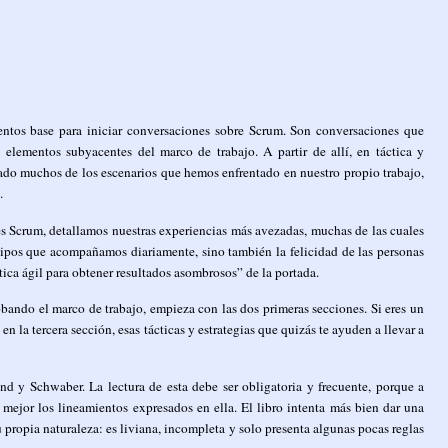
tos base para iniciar conversaciones sobre Scrum. Son conversaciones que
lementos subyacentes del marco de trabajo. A partir de allí, en táctica y
ado muchos de los escenarios que hemos enfrentado en nuestro propio trabajo,
.
tes Scrum, detallamos nuestras experiencias más avezadas, muchas de las cuales
uipos que acompañamos diariamente, sino también la felicidad de las personas
ica ágil para obtener resultados asombrosos” de la portada.
bando el marco de trabajo, empieza con las dos primeras secciones. Si eres un
la tercera sección, esas tácticas y estrategias que quizás te ayuden a llevar a
nd y Schwaber. La lectura de esta debe ser obligatoria y frecuente, porque a
jor los lineamientos expresados en ella. El libro intenta más bien dar una
u propia naturaleza: es liviana, incompleta y solo presenta algunas pocas reglas