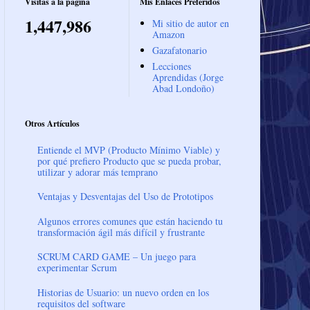
Visitas a la página
Mis Enlaces Preferidos
1,447,986
Mi sitio de autor en
Amazon
Gazafatonario
Lecciones
Aprendidas (Jorge
Abad Londoño)
Otros Artículos
Entiende el MVP (Producto Mínimo Viable) y
por qué prefiero Producto que se pueda probar,
utilizar y adorar más temprano
Ventajas y Desventajas del Uso de Prototipos
Algunos errores comunes que están haciendo tu
transformación ágil más difícil y frustrante
SCRUM CARD GAME – Un juego para
experimentar Scrum
Historias de Usuario: un nuevo orden en los
requisitos del software