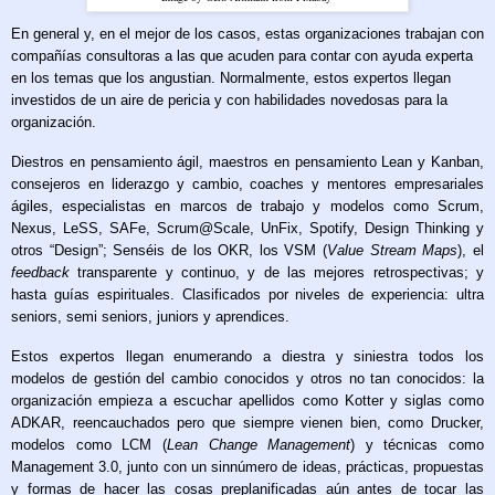
En general y, en el mejor de los casos, estas organizaciones trabajan con
compañías consultoras a las que acuden para contar con ayuda experta
en los temas que los angustian. Normalmente, estos expertos llegan
investidos de un aire de pericia y con habilidades novedosas para la
organización.
Diestros en pensamiento ágil, maestros en pensamiento Lean y Kanban,
consejeros en liderazgo y cambio, coaches y mentores empresariales
ágiles, especialistas en marcos de trabajo y modelos como Scrum,
Nexus, LeSS, SAFe, Scrum@Scale, UnFix, Spotify, Design Thinking y
otros “Design”; Senséis de los OKR, los VSM (
Value Stream Maps
), el
feedback
transparente y continuo, y de las mejores retrospectivas; y
hasta guías espirituales. Clasificados por niveles de experiencia: ultra
seniors, semi seniors, juniors y aprendices.
Estos expertos llegan enumerando a diestra y siniestra todos los
modelos de gestión del cambio conocidos y otros no tan conocidos: la
organización empieza a escuchar apellidos como Kotter y siglas como
ADKAR, reencauchados pero que siempre vienen bien, como Drucker,
modelos como LCM (
Lean Change Management
) y técnicas como
Management 3.0, junto con un sinnúmero de ideas, prácticas, propuestas
y formas de hacer las cosas preplanificadas aún antes de tocar las