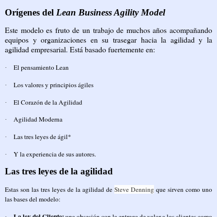
Orígenes del
Lean Business Agility Model
Este modelo es fruto de un trabajo de muchos años acompañando
equipos y organizaciones en su trasegar hacia la agilidad y la
agilidad empresarial. Está basado fuertemente en:
El pensamiento Lean
·
Los valores y principios ágiles
·
El Corazón de la Agilidad
·
Agilidad Moderna
·
Las tres leyes de ágil*
·
Y la experiencia de sus autores.
·
Las tres leyes de la agilidad
Estas son las tres leyes de la agilidad de
Steve Denning
que sirven como uno
las bases del modelo:
La ley del Cliente:
una obsesión con la entrega de valor a los clientes como
·