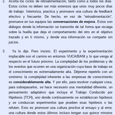
2.
Acorta los ciclos de retroalimentación, tanto como a todos los días.
Estos ciclos no deben ser más extensos que unos muy pocos días
de trabajo. Interioriza, practica y promueve una cultura de
feedback
efectivo y frecuente. De hecho, en vez de “retroalimentación”,
promueve en tus equipos las
conversaciones de mejora
. Estos son
diálogos donde la información se transmite de tal forma que recaiga
sobre la huella que deja el comportamiento del otro en el objetivo
trazado y en ti mismo, y donde esa información se comparte sin
juicios.
3.
Ya lo dije. Pero insisto. El experimento y la experimentación
implacable son el camino en entornos VUCA/BANI y lo que venga al
respecto en el futuro próximo. La complejidad de los problemas y de
los eventos que ocurren en una organización cuya base de trabajo es
el conocimiento es extremadamente alta. Déjenme repetirlo con un
sinónimo: la complejidad inherente a las empresas de conocimiento
es
considerablemente alta
. Y por ello, para resolver cualquier cosa,
para sobrepasarlos, se hace necesario una mentalidad diferente, un
pensamiento adaptativo que incluya el Trabajo Conducido por
Hipótesis (TCH), uno donde continuamente se establezcan hipótesis
y se conduzcan experimentos que prueben esas hipótesis o las
refuten. Esto es promover una cultura proclive al ensayo y al error,
una cultura donde estos últimos incluso tengan sus quince minutos