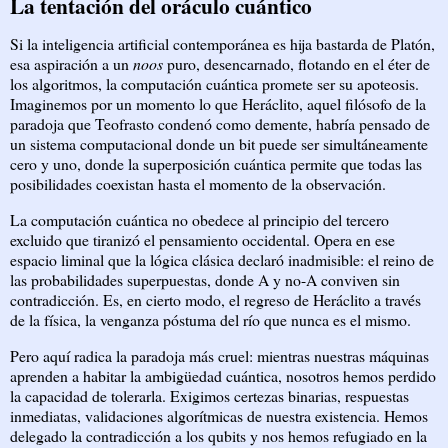
La tentación del oráculo cuántico
Si la inteligencia artificial contemporánea es hija bastarda de Platón,
esa aspiración a un
noos
puro, desencarnado, flotando en el éter de
los algoritmos, la computación cuántica promete ser su apoteosis.
Imaginemos por un momento lo que Heráclito, aquel filósofo de la
paradoja que Teofrasto condenó como demente, habría pensado de
un sistema computacional donde un bit puede ser simultáneamente
cero y uno, donde la superposición cuántica permite que todas las
posibilidades coexistan hasta el momento de la observación.
La computación cuántica no obedece al principio del tercero
excluido que tiranizó el pensamiento occidental. Opera en ese
espacio liminal que la lógica clásica declaró inadmisible: el reino de
las probabilidades superpuestas, donde A y no-A conviven sin
contradicción. Es, en cierto modo, el regreso de Heráclito a través
de la física, la venganza póstuma del río que nunca es el mismo.
Pero aquí radica la paradoja más cruel: mientras nuestras máquinas
aprenden a habitar la ambigüedad cuántica, nosotros hemos perdido
la capacidad de tolerarla. Exigimos certezas binarias, respuestas
inmediatas, validaciones algorítmicas de nuestra existencia. Hemos
delegado la contradicción a los qubits y nos hemos refugiado en la