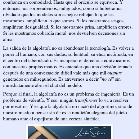
confianza en comodidad. Hasta que el oráculo se equivoca. Y
entonces nos sorprendemos, indignados, como si hubiéramos
olvidado que los modelos son espejos: reflejan lo que les
mostramos, amplifican lo que somos. Si les mostramos sesgos,
amplifican desigualdad. Si les mostramos prisa, amplifican errores.
Si les mostramos cobardía moral, nos devuelven decisiones sin
alma.
La salida de la algolatría no es abandonar la tecnología. Es volver a
poner al humano, con sus dudas, su lentitud, su ética incómoda, en
el centro del tabernáculo. Es recuperar el derecho a equivocarnos
con nuestras propias manos. Es entender que una decisión tomada
después de una conversación difícil vale más que mil
outputs
generados en milisegundos. Es atrevernos a decir "
no sé
" sin
inmediatamente abrir el chat del modelo.
Porque al final, la algolatría no es un problema de ingeniería. Es un
problema de valentía. Y eso, ningún
transformer
lo va a resolver
por nosotros. Y es que la algolatría no nació del algoritmo, sino de
nuestro miedo a pensar sin él: es la rendición elegante del juicio
humano ante el espejismo de una certeza sintética.