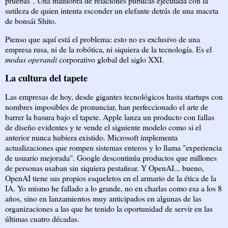
pruebas". Una maniobra de relaciones públicas ejecutada con la
sutileza de quien intenta esconder un elefante detrás de una maceta
de bonsái Shito.
Pienso que aquí está el problema: esto no es exclusivo de una
empresa rusa, ni de la robótica, ni siquiera de la tecnología. Es el
modus operandi
corporativo global del siglo XXI.
La cultura del tapete
Las empresas de hoy, desde gigantes tecnológicos hasta startups con
nombres imposibles de pronunciar, han perfeccionado el arte de
barrer la basura bajo el tapete. Apple lanza un producto con fallas
de diseño evidentes y te vende el siguiente modelo como si el
anterior nunca hubiera existido. Microsoft implementa
actualizaciones que rompen sistemas enteros y lo llama "experiencia
de usuario mejorada". Google descontinúa productos que millones
de personas usaban sin siquiera pestañear. Y OpenAI... bueno,
OpenAI tiene sus propios esqueletos en el armario de la ética de la
IA. Yo mismo he fallado a lo grande, no en charlas como esa a los 8
años, sino en lanzamientos muy anticipados en algunas de las
organizaciones a las que he tenido la oportunidad de servir en las
últimas cuatro décadas.