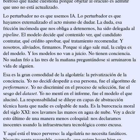
borroso que nadie cuestiona porque objetar al oráculo es admitir
que uno no está actualizado.
Lo perturbador no es que usemos IA. Lo perturbador es que
hayamos externalizado el acto mismo de dudar. La duda, esa
fricción incómoda que nos obliga a detenernos, ha sido delegada al
pipeline
. El modelo decide qué contenido ver, qué candidato
contratar, qué crédito aprobar, qué tratamiento recomendar. Y
nosotros, aliviados, firmamos. Porque si algo sale mal, la culpa es
del modelo. Y los modelos no van a juicio. No tienen conciencia.
No sudan frío a las tres de la mañana preguntándose si arruinaron la
vida de alguien.
Esa es la gran comodidad de la algolatría: la privatización de la
conciencia. Yo no decidí despedir a esa persona, fue el algoritmo de
performance
. Yo no discriminé en el proceso de selección, fue el
sesgo del
dataset
. Yo no mentí en el informe, fue el modelo el que
alucinó. La responsabilidad se diluye en capas de abstracción
técnica hasta que nadie es culpable de nada. Es la burocracia moral
del siglo XXI: nos lavamos las manos en agua de nube. Voy a decir
esto último de una manera menos coloquial: nos declaramos
inocentes usando la infraestructura tecnológica como excusa.
Y aquí está el truco perverso: la algolatría no necesita fanáticos.
Necesita gente razonable, ocupada, que quiere hacer bien su