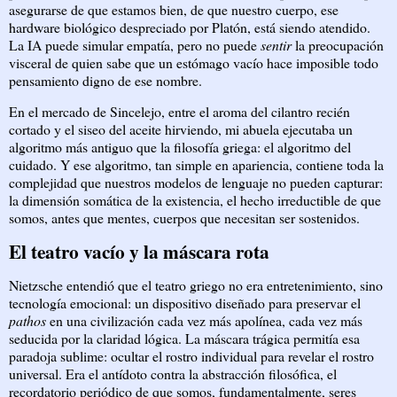
asegurarse de que estamos bien, de que nuestro cuerpo, ese
hardware biológico despreciado por Platón, está siendo atendido.
La IA puede simular empatía, pero no puede
sentir
la preocupación
visceral de quien sabe que un estómago vacío hace imposible todo
pensamiento digno de ese nombre.
En el mercado de Sincelejo, entre el aroma del cilantro recién
cortado y el siseo del aceite hirviendo, mi abuela ejecutaba un
algoritmo más antiguo que la filosofía griega: el algoritmo del
cuidado. Y ese algoritmo, tan simple en apariencia, contiene toda la
complejidad que nuestros modelos de lenguaje no pueden capturar:
la dimensión somática de la existencia, el hecho irreductible de que
somos, antes que mentes, cuerpos que necesitan ser sostenidos.
El teatro vacío y la máscara rota
Nietzsche entendió que el teatro griego no era entretenimiento, sino
tecnología emocional: un dispositivo diseñado para preservar el
pathos
en una civilización cada vez más apolínea, cada vez más
seducida por la claridad lógica. La máscara trágica permitía esa
paradoja sublime: ocultar el rostro individual para revelar el rostro
universal. Era el antídoto contra la abstracción filosófica, el
recordatorio periódico de que somos, fundamentalmente, seres