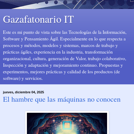
Gazafatonario IT
Este es mi punto de vista sobre las Tecnologías de la Información,
Software y Pensamiento Ágil. Especialmente en lo que respecta a
procesos y métodos, modelos y sistemas, marcos de trabajo y
prácticas ágiles, experiencia en la industria, transformación
organizacional, cultura, generación de Valor, trabajo colaborativo,
Inspección y adaptación y mejoramiento continuo. Propuestas y
experimentos, mejores prácticas y calidad de los productos (de
software) y servicios.
jueves, diciembre 04, 2025
El hambre que las máquinas no conocen