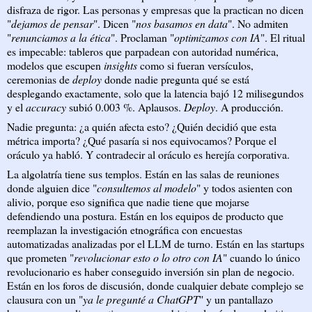
disfraza de rigor. Las personas y empresas que la practican no dicen
"
dejamos de pensar
". Dicen "
nos basamos en data
". No admiten
"
renunciamos a la ética
". Proclaman "
optimizamos con IA
". El ritual
es impecable: tableros que parpadean con autoridad numérica,
modelos que escupen
insights
como si fueran versículos,
ceremonias de
deploy
donde nadie pregunta qué se está
desplegando exactamente, solo que la latencia bajó 12 milisegundos
y el
accuracy
subió 0.003 %. Aplausos.
Deploy
. A producción.
Nadie pregunta: ¿a quién afecta esto? ¿Quién decidió que esta
métrica importa? ¿Qué pasaría si nos equivocamos? Porque el
oráculo ya habló. Y contradecir al oráculo es herejía corporativa.
La algolatría tiene sus templos. Están en las salas de reuniones
donde alguien dice "
consultemos al modelo
" y todos asienten con
alivio, porque eso significa que nadie tiene que mojarse
defendiendo una postura. Están en los equipos de producto que
reemplazan la investigación etnográfica con encuestas
automatizadas analizadas por el LLM de turno. Están en las startups
que prometen "
revolucionar esto o lo otro con IA
" cuando lo único
revolucionario es haber conseguido inversión sin plan de negocio.
Están en los foros de discusión, donde cualquier debate complejo se
clausura con un "
ya le pregunté a ChatGPT
" y un pantallazo