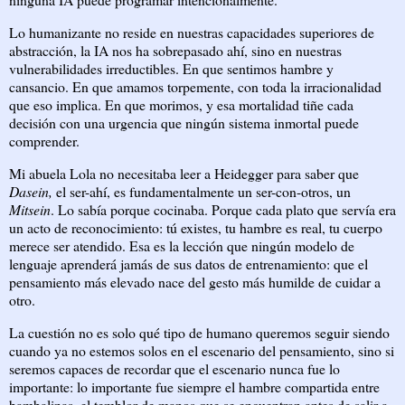
Lo humanizante no reside en nuestras capacidades superiores de
abstracción, la IA nos ha sobrepasado ahí, sino en nuestras
vulnerabilidades irreductibles. En que sentimos hambre y
cansancio. En que amamos torpemente, con toda la irracionalidad
que eso implica. En que morimos, y esa mortalidad tiñe cada
decisión con una urgencia que ningún sistema inmortal puede
comprender.
Mi abuela Lola no necesitaba leer a Heidegger para saber que
Dasein,
el ser-ahí, es fundamentalmente un ser-con-otros, un
Mitsein
. Lo sabía porque cocinaba. Porque cada plato que servía era
un acto de reconocimiento: tú existes, tu hambre es real, tu cuerpo
merece ser atendido. Esa es la lección que ningún modelo de
lenguaje aprenderá jamás de sus datos de entrenamiento: que el
pensamiento más elevado nace del gesto más humilde de cuidar a
otro.
La cuestión no es solo qué tipo de humano queremos seguir siendo
cuando ya no estemos solos en el escenario del pensamiento, sino si
seremos capaces de recordar que el escenario nunca fue lo
importante: lo importante fue siempre el hambre compartida entre
bambalinas, el temblor de manos que se encuentran antes de salir a