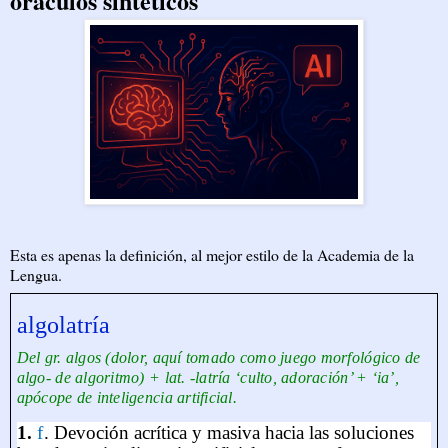
oráculos sintéticos
Esta es apenas la definición, al mejor estilo de la Academia de la
Lengua.
algolatría
Del gr. algos (dolor, aquí tomado como juego morfológico de
algo- de algoritmo) + lat. -latría ‘culto, adoración’ + ‘ia’,
apócope de inteligencia artificial.
1.
f
.
Devoción acrítica y masiva hacia las soluciones