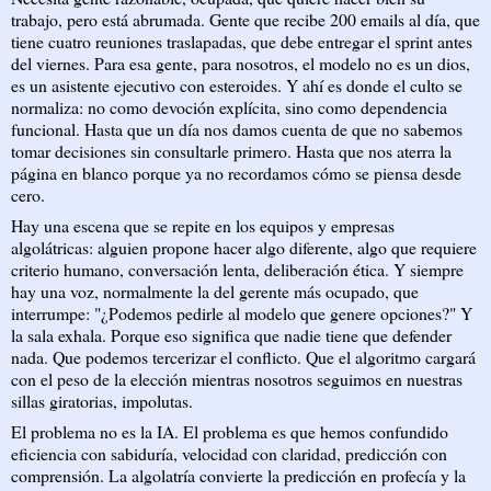
trabajo, pero está abrumada. Gente que recibe 200 emails al día, que
tiene cuatro reuniones traslapadas, que debe entregar el sprint antes
del viernes. Para esa gente, para nosotros, el modelo no es un dios,
es un asistente ejecutivo con esteroides. Y ahí es donde el culto se
normaliza: no como devoción explícita, sino como dependencia
funcional. Hasta que un día nos damos cuenta de que no sabemos
tomar decisiones sin consultarle primero. Hasta que nos aterra la
página en blanco porque ya no recordamos cómo se piensa desde
cero.
Hay una escena que se repite en los equipos y empresas
algolátricas: alguien propone hacer algo diferente, algo que requiere
criterio humano, conversación lenta, deliberación ética. Y siempre
hay una voz, normalmente la del gerente más ocupado, que
interrumpe: "¿Podemos pedirle al modelo que genere opciones?" Y
la sala exhala. Porque eso significa que nadie tiene que defender
nada. Que podemos tercerizar el conflicto. Que el algoritmo cargará
con el peso de la elección mientras nosotros seguimos en nuestras
sillas giratorias, impolutas.
El problema no es la IA. El problema es que hemos confundido
eficiencia con sabiduría, velocidad con claridad, predicción con
comprensión. La algolatría convierte la predicción en profecía y la