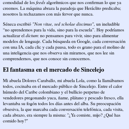
comodidad de los
feeds
algorítmicos que nos confirman lo que ya
creemos. La máquina abraza la paradoja que Heráclito predicaba;
nosotros la rechazamos con más fervor que nunca.
Séneca escribió
"Non vitae, sed scholae discimus",
un ineludible
“no aprendemos para la vida, sino para la escuela”. Hoy podríamos
actualizar el
dictum
: no pensamos para vivir, sino para alimentar
modelos de lenguaje. Cada búsqueda en Google, cada conversación
con una IA, cada clic y cada pausa, todo es grano para el molino de
una inteligencia que nos observa sin mirarnos, que nos lee sin
comprendernos, que nos conoce sin conocernos.
El fantasma en el mercado de Sincelejo
Mi abuela Dolores Caraballo, mi abuela Lola, como la llamábamos
todos, cocinaba en el mercado público de Sincelejo. Entre el calor
húmedo del Caribe colombiano y el bullicio perpetuo de
vendedores pregonando yuca, ñame, plátano y pescado fresco, ella
levantaba su fogón todos los días antes del alba. Su preocupación
obsesiva, la que marcaba cada conversación telefónica, cada visita,
cada abrazo, era siempre la misma: "¿Ya comiste, mijo? ¿Qué has
comido hoy?"