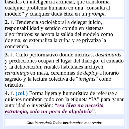
basadas en inteligencia artificial, que transforma
cualquier problema humano en una “consulta al
modelo” y cualquier duda ética en un
prompt
.
2.
f
.
Tendencia sociolaboral a delegar juicio,
responsabilidad y sentido común en sistemas
algorítmicos: se acepta la salida del modelo como
dogma, se externaliza la culpa y se privatiza la
conciencia
.
3.
f
.
Culto performativo donde métricas,
dashboards
y predicciones ocupan el lugar del diálogo, el cuidado
y la deliberación; rituales habituales incluyen
retrainings
en masa, ceremonias de
deploy
a horario
sagrado y la lectura colectiva de “
insights
” como
oráculos
.
4.
f
.
(col.)
Forma ligera y humorística de referirse a
quienes nombran todo con la etiqueta “IA” para ganar
autoridad o inversión:
“esa idea no necesita
estrategia, solo un poco de algolatría”
.
Gazafatonario © Todos los derechos reservados