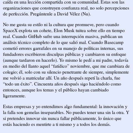
caída en una lección compartida con su comunidad. Estas son las
organizaciones que construyen confianza real, no solo percepciones
de perfección. Pregúntenle a David Vélez (Nu).
No me gusta su estilo ni la cultura que promueve, pero cuando
SpaceX explota un cohete, Elon Musk tuitea sobre ello en tiempo
real. Cuando GitHub sufre una interrupción masiva, publican un
análisis técnico completo de lo que salió mal. Cuando Basecamp
cometió errores garrafales en su manejo de políticas internas, sus
fundadores escribieron disculpas públicas y cambiaron su enfoque
(aunque tardaron en hacerlo). Yo mismo le pedí a mi padre, todavía
en medio del llanto aquel “fatídico” noviembre, que me cambiara de
colegio; él, solo con su silencio penetrante de siempre, simplemente
me volvió a matricular allí. Un año después repetí la charla, fue
“todo un éxito”. Cincuenta años después sigo haciéndolo como
entonces, aunque los temas y el público hayan cambiado
ligeramente.
Estas empresas y yo entendimos algo fundamental: la innovación y
la falla son gemelas inseparables. No puedes tener una sin la otra. Y
si pretendes innovar sin nunca fallar públicamente, lo único que
estás haciendo es mentirte a ti mismo y a todos los demás.