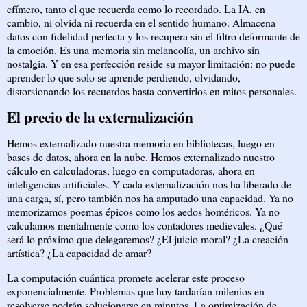
efímero, tanto el que recuerda como lo recordado. La IA, en
cambio, ni olvida ni recuerda en el sentido humano. Almacena
datos con fidelidad perfecta y los recupera sin el filtro deformante de
la emoción. Es una memoria sin melancolía, un archivo sin
nostalgia. Y en esa perfección reside su mayor limitación: no puede
aprender lo que solo se aprende perdiendo, olvidando,
distorsionando los recuerdos hasta convertirlos en mitos personales.
El precio de la externalización
Hemos externalizado nuestra memoria en bibliotecas, luego en
bases de datos, ahora en la nube. Hemos externalizado nuestro
cálculo en calculadoras, luego en computadoras, ahora en
inteligencias artificiales. Y cada externalización nos ha liberado de
una carga, sí, pero también nos ha amputado una capacidad. Ya no
memorizamos poemas épicos como los aedos homéricos. Ya no
calculamos mentalmente como los contadores medievales. ¿Qué
será lo próximo que delegaremos? ¿El juicio moral? ¿La creación
artística? ¿La capacidad de amar?
La computación cuántica promete acelerar este proceso
exponencialmente. Problemas que hoy tardarían milenios en
resolverse podrán solucionarse en minutos. La optimización de