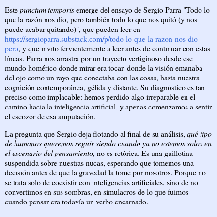
Este
punctum temporis
emerge del ensayo de Sergio Parra "Todo lo
que la razón nos dio, pero también todo lo que nos quitó (y nos
puede acabar quitando)", que pueden leer en
https://sergioparra.substack.com/p/todo-lo-que-la-razon-nos-dio-
pero
, y que invito fervientemente a leer antes de continuar con estas
líneas. Parra nos arrastra por un trayecto vertiginoso desde ese
mundo homérico donde mirar era tocar, donde la visión emanaba
del ojo como un rayo que conectaba con las cosas, hasta nuestra
cognición contemporánea, gélida y distante. Su diagnóstico es tan
preciso como implacable: hemos perdido algo irreparable en el
camino hacia la inteligencia artificial, y apenas comenzamos a sentir
el escozor de esa amputación.
La pregunta que Sergio deja flotando al final de su análisis,
qué tipo
de humanos queremos seguir siendo cuando ya no estemos solos en
el escenario del pensamiento
, no es retórica. Es una guillotina
suspendida sobre nuestras nucas, esperando que tomemos una
decisión antes de que la gravedad la tome por nosotros. Porque no
se trata solo de coexistir con inteligencias artificiales, sino de no
convertirnos en sus sombras, en simulacros de lo que fuimos
cuando pensar era todavía un verbo encarnado.