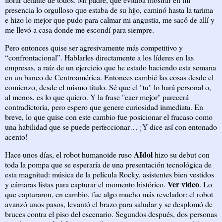
presencia lo orgulloso que estaba de su hijo, caminó hasta la tarima
e hizo lo mejor que pudo para calmar mi angustia, me sacó de allí y
me llevó a casa donde me escondí para siempre.
Pero entonces quise ser agresivamente más competitivo y
“confrontacional”. Hablarles directamente a los líderes en las
empresas, a raíz de un ejercicio que he estado haciendo esta semana
en un banco de Centroamérica. Entonces cambié las cosas desde el
comienzo, desde el mismo título. Sé que el "tu" lo hará personal o,
al menos, es lo que quiero. Y la frase "caer mejor" parecerá
contradictoria, pero espero que genere curiosidad inmediata. En
breve, lo que quise con este cambio fue posicionar el fracaso como
una habilidad que se puede perfeccionar… ¡Y dice así con entonado
acento!
AIdol
Hace unos días, el robot humanoide ruso
hizo su debut con
toda la pompa que se esperaría de una presentación tecnológica de
esta magnitud: música de la película Rocky, asistentes bien vestidos
Ver video
y cámaras listas para capturar el momento histórico.
. Lo
que capturaron, en cambio, fue algo mucho más revelador: el robot
avanzó unos pasos, levantó el brazo para saludar y se desplomó de
bruces contra el piso del escenario. Segundos después, dos personas