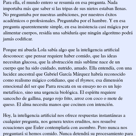
Para ella, el mundo entero se resumía en esa pregunta. Nada
importaba más que saber si las tripas de sus nietos estaban llenas.
No preguntaba por nuestras ambiciones, por nuestros éxitos
académicos o profesionales. Preguntaba por el hambre. Y en esa
pregunta aparentemente simple, en esa insistencia casi mágica por
alimentar cuerpos, residía una sabiduría que ningún algoritmo podrá
jamás codificar.
Porque mi abuela Lola sabía algo que la inteligencia artificial
desconoce: que pensar requiere haber comido, que las ideas
necesitan glucosa, que la abstracción más sublime nace de un
cuerpo que ha sido cuidado, nutrido, amado. Ella entendía, con una
lucidez ancestral que Gabriel García Márquez habría reconocido
como realismo mágico cotidiano, que el
thymos,
esa dimensión
emocional del ser que Parra rescata en su ensayo no es un lujo
metafísico, sino una urgencia biológica. El espíritu requiere
sancocho de gallina, pargo rojo frito, arroz con coco o mote de
queso. El alma necesita manos que cocinen con intención.
Hoy, la inteligencia artificial nos ofrece respuestas instantáneas a
cualquier pregunta, nos genera textos eruditos, nos resuelve
ecuaciones que Euler contemplaría con asombro. Pero nunca nos
preguntará si hemos comido. Nunca detendrá su procesamiento para