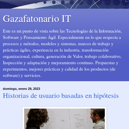
Gazafatonario IT
Este es mi punto de vista sobre las Tecnologías de la Información,
Software y Pensamiento Ágil. Especialmente en lo que respecta a
procesos y métodos, modelos y sistemas, marcos de trabajo y
prácticas ágiles, experiencia en la industria, transformación
organizacional, cultura, generación de Valor, trabajo colaborativo,
Inspección y adaptación y mejoramiento continuo. Propuestas y
experimentos, mejores prácticas y calidad de los productos (de
software) y servicios.
domingo, enero 29, 2023
Historias de usuario basadas en hipótesis