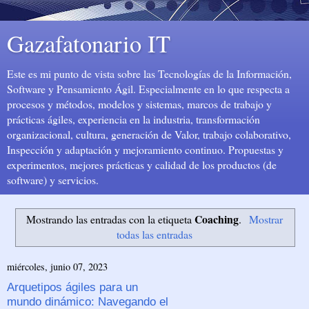
Gazafatonario IT
Este es mi punto de vista sobre las Tecnologías de la Información,
Software y Pensamiento Ágil. Especialmente en lo que respecta a
procesos y métodos, modelos y sistemas, marcos de trabajo y
prácticas ágiles, experiencia en la industria, transformación
organizacional, cultura, generación de Valor, trabajo colaborativo,
Inspección y adaptación y mejoramiento continuo. Propuestas y
experimentos, mejores prácticas y calidad de los productos (de
software) y servicios.
Coaching
Mostrando las entradas con la etiqueta
.
Mostrar
todas las entradas
miércoles, junio 07, 2023
Arquetipos ágiles para un
mundo dinámico: Navegando el