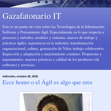
Gazafatonario IT
Este es mi punto de vista sobre las Tecnologías de la Información,
Software y Pensamiento Ágil. Especialmente en lo que respecta a
procesos y métodos, modelos y sistemas, marcos de trabajo y
prácticas ágiles, experiencia en la industria, transformación
organizacional, cultura, generación de Valor, trabajo colaborativo,
Inspección y adaptación y mejoramiento continuo. Propuestas y
experimentos, mejores prácticas y calidad de los productos (de
software) y servicios.
miércoles, octubre 26, 2016
Ecce homo o el Ágil es algo que eres