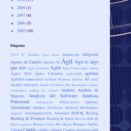
2008
(1)
►
2007
(6)
►
2006
(5)
►
2005
(10)
►
Etiquetas
Adopción
3-5-3
Adaptación
3C
Absolute Zero
Actor
Ágil
Ágil es algo
Agente de Cambio
Agentes IA
que eres
Agile
Ágil. Contratos
Agile Coach
Agile culture
agilidad
Ágiles 2014
Ágiles Colombia
Agiles2020
AI
Agilidad empresarial
Agilidad Moderna
Agilistas
Aidol
Ajedrez
algolatría
Alistair Cockburn
Alto Desempeño
análisis
Analista
Analista de
competitivo
análisis de clientes
Analista del Software
Analista
Negocio
Funcional
Apertura
Anticipación
AOEjeCafetero
Aprendizaje
Apuntes
Artefactos
Artificial Intelligence
Autoorganización
Autoridad
BABOK
Backlog
Aspectos
Backlog de Producto
Backlog de Sprint
Barreras
BDD
BI
Business Agility
Bidón pegajoso
Biología Celular
Bots
Bueno
Cambio
Calidad
cambio cultural
Cambio organizacional