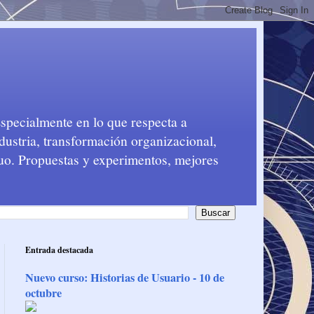
Especialmente en lo que respecta a
dustria, transformación organizacional,
nuo. Propuestas y experimentos, mejores
Entrada destacada
Nuevo curso: Historias de Usuario - 10 de
octubre