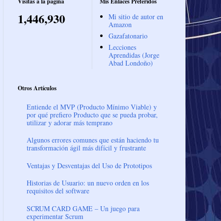
Visitas a la página
Mis Enlaces Preferidos
1,446,930
Mi sitio de autor en
Amazon
Gazafatonario
Lecciones
Aprendidas (Jorge
Abad Londoño)
Otros Artículos
Entiende el MVP (Producto Mínimo Viable) y
por qué prefiero Producto que se pueda probar,
utilizar y adorar más temprano
Algunos errores comunes que están haciendo tu
transformación ágil más difícil y frustrante
Ventajas y Desventajas del Uso de Prototipos
Historias de Usuario: un nuevo orden en los
requisitos del software
SCRUM CARD GAME – Un juego para
experimentar Scrum