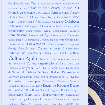
Cambios
Canvas
Cara a cara
característica mínima viable
Caso de Uso
casos de uso 2.0
Características
Centrado en el cliente
Certificaciones
Change
CEO
CERCA
Cliente
Clase
Chatbot
ChatGPT
Ciclismo
Clase en línea
Clave
Colabora
CMMI
Coach
Coach Ágil
Coaching
Coaches
Colaboración
Comportamientos
Complejidad
Composición
Compromiso
Compromisos Scrum
Computación cuántica
Comunicación
Comunidad Ágil
Concepción
Confianza
contexto
Continuous
Conocimiento
Construcción
Consumidor
Conversación
Improvement
Conversaciones
Copiloto
Coraje
Corazón Ágil
Coronavirus
covid-19
Creatividad
Criterios de aceptación
Cultura
Cubo de Rubik
Cultura Ágil
Cultura de Experimentación
Cultura
Cultura organizacional
Curso
curso en
de Innovación
línea
Cynefin
Daily Scrum
Definición
curva S
DA 2.0
Datos
de Terminado
Delegación
Desarrolladores
Desarrollo de
Software
descubrimiento lean de productos
Deuda
Destino
de Producto
Developers
Diccionario
Directiva Primaria
Dueño de Producto
Dueño
DoD
Disciplinas
Disfunciones
del Producto
Ecce Homo
El arte de la guerra
El clima de ayer
Empirismo
Elaboración
Empoderamiento
Energizante
Entrega
Entregas Frecuentes
Enfoca
Entrenamiento
Épicas
Equipo
Equipo de
Epítome
Equipo de Desarrollo