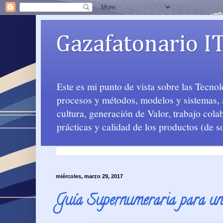
Gazafatonario I
Este es mi punto de vista sobre las Tecno
procesos y métodos, modelos y sistemas, m
cultura, generación de Valor, trabajo col
prácticas y calidad de los productos (de s
miércoles, marzo 29, 2017
Guía Supernumeraria para u