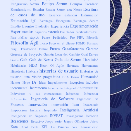
Equipo Scrum
Integración Nexus
Equipos
Escalado
Escritura
Escalamiento
Escalar
Escalar Scrum con Nexus
de casos de uso
Essence
estándar
Estimación
Estimación ágil
Estrategia Emergente
Estrategia Scrum
Experimentación
Eventos
Experiencia
Estudio
Evolución
Experimentos
extends
Expertos
Facilitador
Facilitadores
Fail
Fallar rápido
Fases
Felicidad
Fast
Feo
FIFA
Filosofía
Filosofía Ágil
Foco
Foco en el cliente
FOMO
Formato
Futuro
Gazafatonario
Gerente
Frágil
Frustración
Fútbol
Gerente de Proyecto
Gestión Lean del Cambio
Goal-Driven
Guía de Scrum
Guía
Guía de Nexus
Habilidad
Gratis
HDD
Habilidades
Heart Of Agile
Herencia
Herramienta
historias de usuario
Hipótesis
Historia
Historias de
usuario: una visión pragmática
Humanidad
HoA
Horas
IA
Inception
includes
Humor
Hype
Ideas
Impedimentos
incrementos
incremental
Incremento
Incremento Integrado
Individuos y sus interacciones
Influencia
Influenciar
Ingeniería de Software
Ingeniero de
Información
Innovación
Procesos
innovación lean
Inocentada
Inteligencia Artificial
Inspección
Inspira
Inspirado
INVEST
Inteligencia de Negocios
Investigación
Iteración
Iteraciones
Iterativo
Juego serio
Juegos Olímpicos
Juicio
Kata
KPI
Kent Beck
La Primera Vez
Lanzamiento