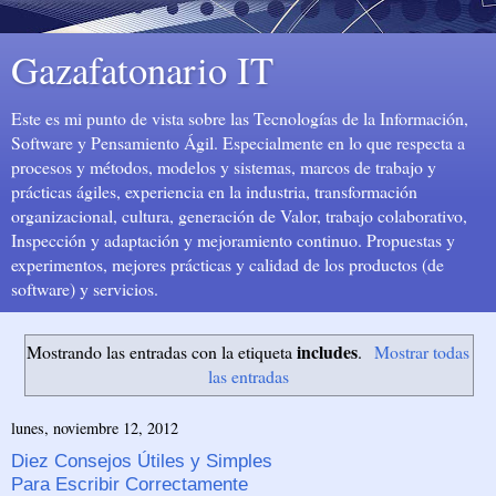
Gazafatonario IT
Este es mi punto de vista sobre las Tecnologías de la Información,
Software y Pensamiento Ágil. Especialmente en lo que respecta a
procesos y métodos, modelos y sistemas, marcos de trabajo y
prácticas ágiles, experiencia en la industria, transformación
organizacional, cultura, generación de Valor, trabajo colaborativo,
Inspección y adaptación y mejoramiento continuo. Propuestas y
experimentos, mejores prácticas y calidad de los productos (de
software) y servicios.
includes
Mostrando las entradas con la etiqueta
.
Mostrar todas
las entradas
lunes, noviembre 12, 2012
Diez Consejos Útiles y Simples
Para Escribir Correctamente