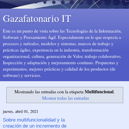
Gazafatonario IT
Este es mi punto de vista sobre las Tecnologías de la Información,
Software y Pensamiento Ágil. Especialmente en lo que respecta a
procesos y métodos, modelos y sistemas, marcos de trabajo y
prácticas ágiles, experiencia en la industria, transformación
organizacional, cultura, generación de Valor, trabajo colaborativo,
Inspección y adaptación y mejoramiento continuo. Propuestas y
experimentos, mejores prácticas y calidad de los productos (de
software) y servicios.
Multifuncional
Mostrando las entradas con la etiqueta
.
Mostrar todas las entradas
jueves, abril 01, 2021
Sobre multifuncionalidad y la
creación de un incremento de