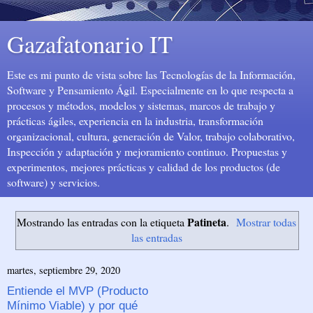
Gazafatonario IT
Este es mi punto de vista sobre las Tecnologías de la Información,
Software y Pensamiento Ágil. Especialmente en lo que respecta a
procesos y métodos, modelos y sistemas, marcos de trabajo y
prácticas ágiles, experiencia en la industria, transformación
organizacional, cultura, generación de Valor, trabajo colaborativo,
Inspección y adaptación y mejoramiento continuo. Propuestas y
experimentos, mejores prácticas y calidad de los productos (de
software) y servicios.
Patineta
Mostrando las entradas con la etiqueta
.
Mostrar todas
las entradas
martes, septiembre 29, 2020
Entiende el MVP (Producto
Mínimo Viable) y por qué