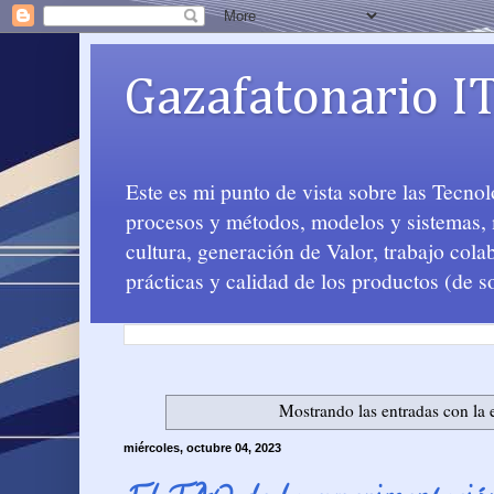
Gazafatonario I
Este es mi punto de vista sobre las Tecno
procesos y métodos, modelos y sistemas, m
cultura, generación de Valor, trabajo col
prácticas y calidad de los productos (de s
Mostrando las entradas con la 
miércoles, octubre 04, 2023