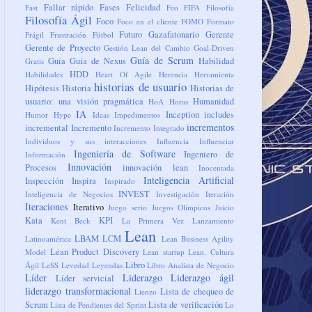
Fallar rápido
Fases
Felicidad
Fast
Feo
FIFA
Filosofía
Filosofía Ágil
Foco
Foco en el cliente
FOMO
Formato
Futuro
Gazafatonario
Gerente
Frágil
Frustración
Fútbol
Gerente de Proyecto
Gestión Lean del Cambio
Goal-Driven
Guía de Scrum
Guía
Guía de Nexus
Habilidad
Gratis
HDD
Habilidades
Heart Of Agile
Herencia
Herramienta
historias de usuario
Hipótesis
Historia
Historias de
usuario: una visión pragmática
Humanidad
HoA
Horas
IA
Inception
includes
Humor
Hype
Ideas
Impedimentos
incrementos
incremental
Incremento
Incremento Integrado
Individuos y sus interacciones
Influencia
Influenciar
Ingeniería de Software
Ingeniero de
Información
Innovación
Procesos
innovación lean
Inocentada
Inteligencia Artificial
Inspección
Inspira
Inspirado
INVEST
Inteligencia de Negocios
Investigación
Iteración
Iteraciones
Iterativo
Juego serio
Juegos Olímpicos
Juicio
Kata
KPI
Kent Beck
La Primera Vez
Lanzamiento
Lean
LBAM
LCM
Latinoamérica
Lean Business Agility
Lean Product Discovery
Model
Lean startup
Lean. Cultura
Libro
Ágil
LeSS
Levedad
Leyendas
Libro Analista de Negocio
Líder
Liderazgo
Liderazgo ágil
Líder servicial
liderazgo transformacional
Lista de chequeo de
Lienzo
Scrum
Lista de verificación
Lista de Pendientes del Sprint
Lo