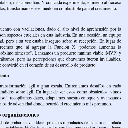
aban, más aprendían. Y con cada experimento, el miedo al fracaso
itos, transformamos ese miedo en combustible para el crecimiento.
uentro con vacilaciones, dado el alto nivel de aprehensión por
la
son aspectos cruciales en esta industria
. En una ocasión, un equipo
ad, pero a su vez estaba inseguro sobre su recepción. En lugar de
"Creemos que, al agregar la Función X, podemos aumentar la
l próximo trimestre". Lanzamos un producto mínimo viable (MVP) y
rábamos, pero las percepciones que obtuvimos fueron invaluables.
se convirtió en el corazón de su desarrollo de producto.
iento
ransformación ágil a gran escala. Enfrentamos desafíos en cada
tendidos sobre ágil. En lugar de ver estos como obstáculos, vimos
aso", recopilamos datos, adaptamos nuestro enfoque y avanzamos
os de adversidad donde ocurrió el crecimiento más profundo.
s organizaciones
da de probar nuevas ideas, procesos o productos de manera controlada 
ica establecer hipótesis sobre los cambios que podrían lograr y luego 