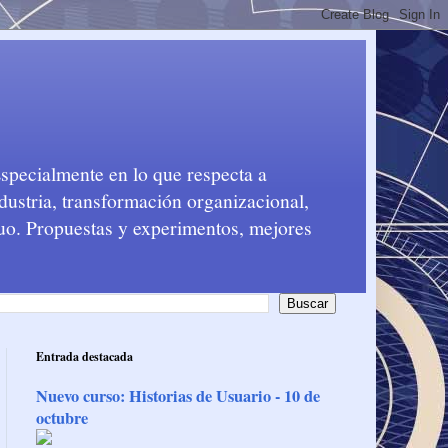
Especialmente en lo que respecta a
dustria, transformación organizacional,
nuo. Propuestas y experimentos, mejores
Entrada destacada
Nuevo curso: Historias de Usuario - 10 de
octubre