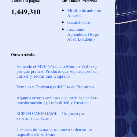
Visitas a la página
Mis Enlaces Preferidos
1,449,310
Mi sitio de autor en
Amazon
Gazafatonario
Lecciones
Aprendidas (Jorge
Abad Londoño)
Otros Artículos
Entiende el MVP (Producto Mínimo Viable) y
por qué prefiero Producto que se pueda probar,
utilizar y adorar más temprano
Ventajas y Desventajas del Uso de Prototipos
Algunos errores comunes que están haciendo tu
transformación ágil más difícil y frustrante
SCRUM CARD GAME – Un juego para
experimentar Scrum
Historias de Usuario: un nuevo orden en los
requisitos del software