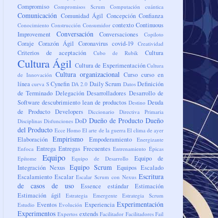
Compromiso
Compromisos Scrum
Computación cuántica
Comunicación
Comunidad Ágil
Concepción
Confianza
contexto
Continuous
Conocimiento
Construcción
Consumidor
Conversación
Improvement
Conversaciones
Copiloto
Coraje
Corazón Ágil
Coronavirus
covid-19
Creatividad
Criterios de aceptación
Cultura
Cubo de Rubik
Cultura Ágil
Cultura de Experimentación
Cultura
Cultura organizacional
Curso
curso en
de Innovación
línea
Cynefin
Daily Scrum
Definición
curva S
DA 2.0
Datos
de Terminado
Delegación
Desarrolladores
Desarrollo de
Software
descubrimiento lean de productos
Deuda
Destino
de Producto
Developers
Diccionario
Directiva Primaria
Dueño de Producto
Dueño
DoD
Disciplinas
Disfunciones
del Producto
Ecce Homo
El arte de la guerra
El clima de ayer
Empirismo
Elaboración
Empoderamiento
Energizante
Entrega
Entregas Frecuentes
Enfoca
Entrenamiento
Épicas
Equipo
Equipo de
Epítome
Equipo de Desarrollo
Equipo Scrum
Integración Nexus
Equipos
Escalado
Escritura
Escalamiento
Escalar
Escalar Scrum con Nexus
de casos de uso
Essence
estándar
Estimación
Estimación ágil
Estrategia Emergente
Estrategia Scrum
Experimentación
Eventos
Experiencia
Estudio
Evolución
Experimentos
extends
Expertos
Facilitador
Facilitadores
Fail