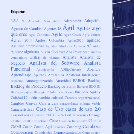
Etiquetas
Adopción
3-5-3
Adaptación
3C
Absolute Zero
Actor
Ágil
Ágil es algo
Agente de Cambio
Agentes IA
que eres
Agile
Ágil. Contratos
Agile Coach
Agile culture
agilidad
Ágiles 2014
Ágiles Colombia
Agiles2020
AI
Agilidad empresarial
Agilidad Moderna
Agilistas
Aidol
Ajedrez
algolatría
Alistair Cockburn
Alto Desempeño
análisis
Analista
Analista de
competitivo
análisis de clientes
Analista del Software
Analista
Negocio
Funcional
Apertura
Anticipación
AOEjeCafetero
Aprendizaje
Apuntes
Artefactos
Artificial Intelligence
Autoorganización
Autoridad
BABOK
Backlog
Aspectos
Backlog de Producto
Backlog de Sprint
Barreras
BDD
BI
Business Agility
Bidón pegajoso
Biología Celular
Bots
Bueno
Cambio
Calidad
cambio cultural
Cambio organizacional
Cambios
Canvas
Cara a cara
característica mínima viable
Caso de Uso
casos de uso 2.0
Características
Centrado en el cliente
Certificaciones
Change
CEO
CERCA
Cliente
Clase
Chatbot
ChatGPT
Ciclismo
Clase en línea
Clave
Colabora
CMMI
Coach
Coach Ágil
Coaching
Coaches
Colaboración
Comportamientos
Complejidad
Composición