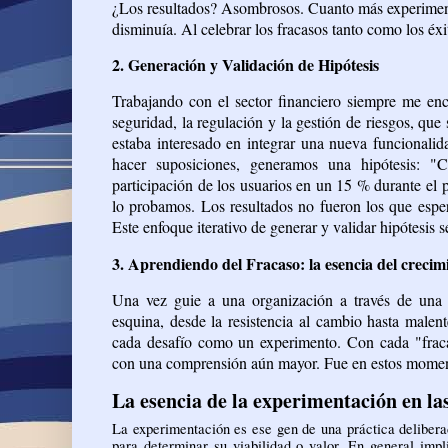
¿Los resultados? Asombrosos. Cuanto más experiment
disminuía. Al celebrar los fracasos tanto como los éx
2. Generación y Validación de Hipótesis
Trabajando con el sector financiero siempre me enc
seguridad, la regulación y la gestión de riesgos, que 
estaba interesado en integrar una nueva funcionalid
hacer suposiciones, generamos una hipótesis: 
participación de los usuarios en un 15 % durante e
lo probamos. Los resultados no fueron los que espe
Este enfoque iterativo de generar y validar hipótesis 
3. Aprendiendo del Fracaso: la esencia del crecim
Una vez guie a una organización a través de una t
esquina, desde la resistencia al cambio hasta malen
cada desafío como un experimento. Con cada "frac
con una comprensión aún mayor. Fue en estos moment
La esencia de la experimentación en la
La experimentación es ese gen de una práctica delibera
para determinar su viabilidad o valor. En general impl