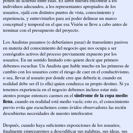
ponen de acuerdo entre ellas. Es labor nuestra encontrar a los
individuos adecuados, a los representantes apropiados de los
usuarios, ojalá con distintos puntos de vista, conocimiento y
experiencia, y entrevistarlos para así poder delinear un marco
conceptual y temporal en el que esa Visión se lleve a cabo antes de
terminar con el presupuesto del proyecto.
Los Analistas pasamos (o deberíamos pasar) de transeúntes pasivos
en materia del conocimiento del negocio que nos ocupa a ser
coreógrafos activos del proceso previamente expuesto por los
usuarios. En un sentido limitado esto quiere decir que primero
debemos escuchar. Un Analista que hable mucho en las primeras de
cambio con los usuarios corre el riesgo de caer en el conductivismo,
o sea, llevar al usuario por donde cree que debería ir, cuando en
realidad debe ser él (o ella) quien conduzca su propio destino. Si ya
tenemos experiencia en el negocio debemos incluso estar más
síndrome de la copa medio
atentos porque entonces caemos en el
llena
, cuando en realidad está medio vacía; esto es, el conocimiento
previo evita que escuchemos como ávidos observadores las recién
descubiertas necesidades de nuestro interlocutor.
Después, cuando haya suficientes exposiciones de los usuarios,
finalmente empezaremos a descodificar sus palabras, sus ideas, sus