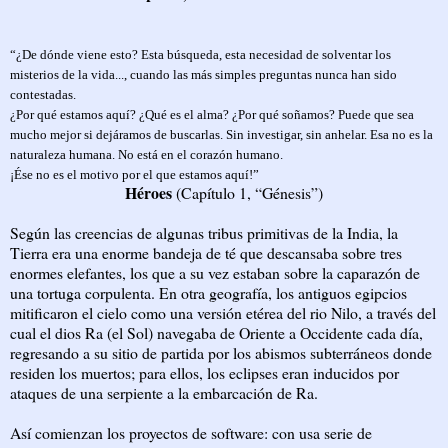
“¿De dónde viene esto? Esta búsqueda, esta necesidad de solventar los
misterios de la vida..., cuando las más simples preguntas nunca han sido
contestadas.
¿Por qué estamos aquí? ¿Qué es el alma? ¿Por qué soñamos? Puede que sea
mucho mejor si dejáramos de buscarlas. Sin investigar, sin anhelar. Esa no es la
naturaleza humana. No está en el corazón humano.
¡Ése no es el motivo por el que estamos aquí!”
Héroes
(Capítulo 1, “Génesis”)
Según las creencias de algunas tribus primitivas de la India, la
Tierra era una enorme bandeja de té que descansaba sobre tres
enormes elefantes, los que a su vez estaban sobre la caparazón de
una tortuga corpulenta. En otra geografía, los antiguos egipcios
mitificaron el cielo como una versión etérea del rio Nilo, a través del
cual el dios Ra (el Sol) navegaba de Oriente a Occidente cada día,
regresando a su sitio de partida por los abismos subterráneos donde
residen los muertos; para ellos, los eclipses eran inducidos por
ataques de una serpiente a la embarcación de Ra.
Así comienzan los proyectos de software: con usa serie de