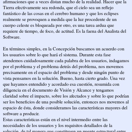
afirmaciones que a veces distan mucho de la realidad. Hacer que la
Tierra efectivamente sea redonda, que el cielo sea un reflejo
fantástico de las cosas en el cerebro humano y que los eclipses
realmente se provoquen a medida que la luz procedente de un
cuerpo celeste es bloqueada por otro, es una tarea ardua que
requiere de tiempo, de foco, de actitud. Es la faena del Analista del
Software.
En términos simples, en la Concepción buscamos un acuerdo con
los usuarios sobre lo que hará el sistema. Durante esta fase
atendemos cuidadosamente cada palabra de los usuarios, indagamos
por el problema y el problema detrás del problema, nos movemos
precisamente en el espacio del problema y desde ningún punto de
vista pensamos en la solución. Bueno, hasta cierto grado. Una vez
que hayamos entendido y acordado esa cuestión, resumida con
diligencia en el documento de Visión y Alcance y tengamos
claridad sobre el impacto, sobre los afectados y sobre lo que podrían
ser los beneficios de una posible solución, entonces nos movemos al
espacio de ésta, donde consideramos las características mayores del
software a producir.
Estas características están en el nivel intermedio entre las
necesidades de los usuarios y los requisitos detallados de la
solución, de tal manera que constituyen un puente estructural entre