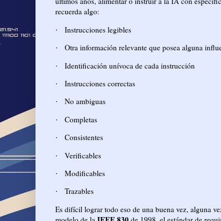
últimos años, alimentar o instruir a la IA con espec
recuerda algo:
Instrucciones legibles
·
Otra información relevante que posea alguna influe
·
Identificación unívoca de cada instrucción
·
Instrucciones correctas
·
No ambiguas
·
Completas
·
Consistentes
·
Verificables
·
Modificables
·
Trazables
·
Es difícil lograr todo eso de una buena vez, alguna v
IEEE 830
modelo de la
de 1998, el estándar de requis