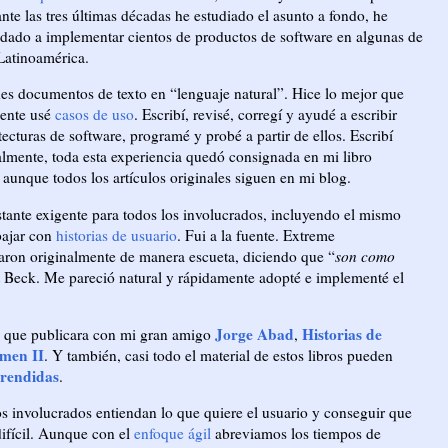
ante las tres últimas décadas he estudiado el asunto a fondo, he
udado a implementar cientos de productos de software en algunas de
Latinoamérica.
ndes documentos de texto en “lenguaje natural”. Hice lo mejor que
iente usé
casos de uso
. Escribí, revisé, corregí y ayudé a escribir
ecturas de software, programé y probé a partir de ellos. Escribí
almente, toda esta experiencia quedó consignada en mi libro
, aunque todos los artículos originales siguen en mi blog.
tante exigente para todos los involucrados, incluyendo el mismo
bajar con
historias de usuario
. Fui a la fuente. Extreme
ron originalmente de manera escueta, diciendo que “
son como
nt Beck. Me pareció natural y rápidamente adopté e implementé el
Jorge Abad
Historias de
os que publicara con mi gran amigo
,
men II
. Y también, casi todo el material de estos libros pueden
rendidas
.
los involucrados entiendan lo que quiere el usuario y conseguir que
ifícil. Aunque con el
enfoque ágil
abreviamos los tiempos de