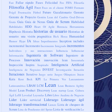
Fallar rápido
Fases
Felicidad
Fast
Feo
FIFA
Filosofía
Filosofía Ágil
Foco
Foco en el cliente
FOMO
Formato
Futuro
Gazafatonario
Gerente
Frágil
Frustración
Fútbol
Gerente de Proyecto
Gestión Lean del Cambio
Goal-Driven
Guía de Scrum
Guía
Guía de Nexus
Habilidad
Gratis
HDD
Habilidades
Heart Of Agile
Herencia
Herramienta
historias de usuario
Hipótesis
Historia
Historias de
usuario: una visión pragmática
Humanidad
HoA
Horas
IA
Inception
includes
Humor
Hype
Ideas
Impedimentos
incrementos
incremental
Incremento
Incremento Integrado
Individuos y sus interacciones
Influencia
Influenciar
Ingeniería de Software
Ingeniero de
Información
Innovación
Procesos
innovación lean
Inocentada
Inteligencia Artificial
Inspección
Inspira
Inspirado
INVEST
Inteligencia de Negocios
Investigación
Iteración
Iteraciones
Iterativo
Juego serio
Juegos Olímpicos
Juicio
Kata
KPI
Kent Beck
La Primera Vez
Lanzamiento
Lean
LBAM
LCM
Latinoamérica
Lean Business Agility
Lean Product Discovery
Model
Lean startup
Lean. Cultura
Libro
Ágil
LeSS
Levedad
Leyendas
Libro Analista de Negocio
Líder
Liderazgo
Liderazgo ágil
Líder servicial
liderazgo transformacional
Lista de chequeo de
Lienzo
Scrum
Lista de verificación
Lista de Pendientes del Sprint
Lo