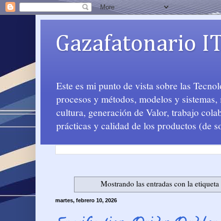
Gazafatonario I
Este es mi punto de vista sobre las Tecno
procesos y métodos, modelos y sistemas, m
cultura, generación de Valor, trabajo col
prácticas y calidad de los productos (de s
Mostrando las entradas con la etiquet
martes, febrero 10, 2026