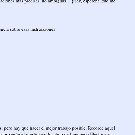
ificaciones más precisas, no ambiguas… ¡Hey, esperen! Esto me
ncia sobre esas instrucciones
ez, pero hay que hacer el mejor trabajo posible. Recordé aquel
itos según el prestigioso Instituto de Ingeniería Eléctrica y