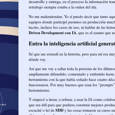
desarrollo y entrega, en el proceso la información tr
retrabajo siempre estaba a la orden del día.
No me malentiendan. Yo sí puedo decir que tanto aqu
equipos donde participé pusimos en producción much
hecho, incluso los casos de uso, ni hablar de las hist
Driven Development con IA
, que es el asunto que 
Entra la inteligencia artificial genera
Sé que me extendí en la historia, pero para mí era mu
dónde voy.
Así que me voy a saltar toda la perorata de los últimos
ampliamente difundido, comentado y embutido hasta la 
herramienta con la que había soñado hace cuatro déca
funcionaron. Por muy buenos que eran los “prompts”,
herramientas.
Y empecé a iterar, a refinar, a usar la IA como colabo
que era útil para que pudiera construir mejores prod
SDD
escuché o leí de
y las cosas tomaron su curso nat