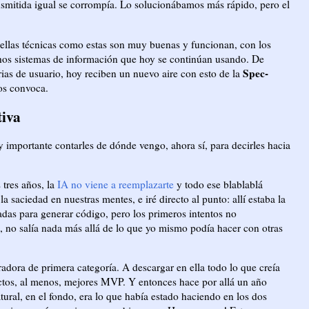
ansmitida igual se corrompía. Lo solucionábamos más rápido, pero el
ellas técnicas como estas son muy buenas y funcionan, con los
os sistemas de información que hoy se continúan usando. De
Spec-
orias de usuario, hoy reciben un nuevo aire con esto de la
nos convoca.
tiva
y importante contarles de dónde vengo, ahora sí, para decirles hacia
 tres años, la
IA no viene a reemplazarte
y todo ese blablablá
saciedad en nuestras mentes, e iré directo al punto: allí estaba la
das para generar código, pero los primeros intentos no
 no salía nada más allá de lo que yo mismo podía hacer con otras
radora de primera categoría. A descargar en ella todo lo que creía
uctos, al menos, mejores MVP. Y entonces hace por allá un año
ural, en el fondo, era lo que había estado haciendo en los dos