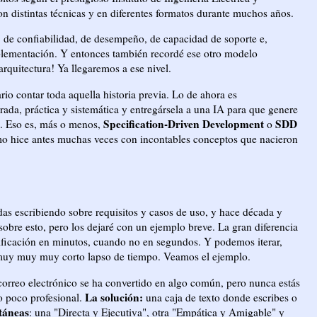
con distintas técnicas y en diferentes formatos durante muchos años.
, de confiabilidad, de desempeño, de capacidad de soporte e,
implementación. Y entonces también recordé ese otro modelo
rquitectura! Ya llegaremos a ese nivel.
rio contar toda aquella historia previa. Lo de ahora es
ada, práctica y sistemática y entregársela a una IA para que genere
Specification-Driven Development
SDD
s. Eso es, más o menos,
o
o hice antes muchas veces con incontables conceptos que nacieron
as escribiendo sobre requisitos y casos de uso, y hace década y
obre esto, pero los dejaré con un ejemplo breve. La gran diferencia
ificación en minutos, cuando no en segundos. Y podemos iterar,
 en muy muy muy corto lapso de tiempo. Veamos el ejemplo.
orreo electrónico se ha convertido en algo común, pero nunca estás
La solución:
o poco profesional.
una caja de texto donde escribes o
ntáneas
: una "Directa y Ejecutiva", otra "Empática y Amigable" y