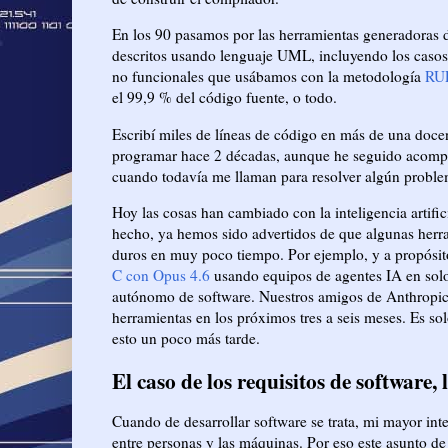
En los 90 pasamos por las herramientas generadoras d
descritos usando lenguaje UML, incluyendo los casos 
no funcionales que usábamos con la metodología
RU
el 99,9 % del código fuente, o todo.
Escribí miles de líneas de código en más de una doce
programar hace 2 décadas, aunque he seguido acompa
cuando todavía me llaman para resolver algún problem
Hoy las cosas han cambiado con la inteligencia artifi
hecho, ya hemos sido advertidos de que algunas herr
duros en muy poco tiempo. Por ejemplo, y a propósi
C con Opus 4.6
usando equipos de agentes IA en solo
autónomo de software. Nuestros amigos de Anthropic 
herramientas en los próximos tres a seis meses. Es sol
esto un poco más tarde.
El caso de los requisitos de software, 
Cuando de desarrollar software se trata, mi mayor in
entre personas y las máquinas. Por eso este asunto de