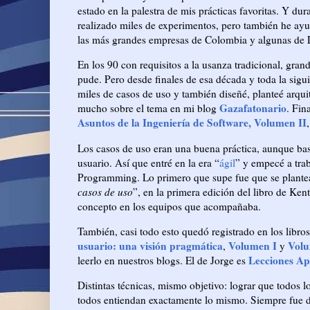
estado en la palestra de mis prácticas favoritas. Y dur
realizado miles de experimentos, pero también he ay
las más grandes empresas de Colombia y algunas de 
En los 90 con requisitos a la usanza tradicional, gra
pude. Pero desde finales de esa década y toda la sigu
miles de casos de uso y también diseñé, planteé arquit
Gazafatonario
mucho sobre el tema en mi blog
. Fin
Asuntos de la Ingeniería de Software, Volumen II
Los casos de uso eran una buena práctica, aunque bas
usuario. Así que entré en la era “
ágil
” y empecé a tra
Programming. Lo primero que supe fue que se plantea
casos de uso
”, en la primera edición del libro de Ke
concepto en los equipos que acompañaba.
También, casi todo esto quedó registrado en los libr
usuario: una visión pragmática
Volumen I
Volu
,
y
Lecciones Ap
leerlo en nuestros blogs. El de Jorge es
Distintas técnicas, mismo objetivo: lograr que todos 
todos entiendan exactamente lo mismo. Siempre fue d