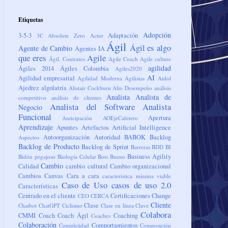
Etiquetas
Adopción
3-5-3
Adaptación
3C
Absolute Zero
Actor
Ágil
Ágil es algo
Agente de Cambio
Agentes IA
que eres
Agile
Ágil. Contratos
Agile Coach
Agile culture
agilidad
Ágiles 2014
Ágiles Colombia
Agiles2020
AI
Agilidad empresarial
Agilidad Moderna
Agilistas
Aidol
Ajedrez
algolatría
Alistair Cockburn
Alto Desempeño
análisis
Analista
Analista de
competitivo
análisis de clientes
Analista del Software
Analista
Negocio
Funcional
Apertura
Anticipación
AOEjeCafetero
Aprendizaje
Apuntes
Artefactos
Artificial Intelligence
Autoorganización
Autoridad
BABOK
Backlog
Aspectos
Backlog de Producto
Backlog de Sprint
Barreras
BDD
BI
Business Agility
Bidón pegajoso
Biología Celular
Bots
Bueno
Cambio
Calidad
cambio cultural
Cambio organizacional
Cambios
Canvas
Cara a cara
característica mínima viable
Caso de Uso
casos de uso 2.0
Características
Centrado en el cliente
Certificaciones
Change
CEO
CERCA
Cliente
Clase
Chatbot
ChatGPT
Ciclismo
Clase en línea
Clave
Colabora
CMMI
Coach
Coach Ágil
Coaching
Coaches
Colaboración
Comportamientos
Complejidad
Composición