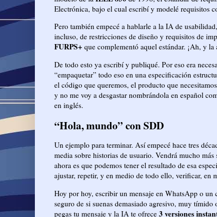
Electrónica, bajo el cual escribí y modelé requisitos 
Pero también empecé a hablarle a la IA de usabilidad
incluso, de restricciones de diseño y requisitos de 
FURPS+
que complementó aquel estándar. ¡Ah, y la a
De todo esto ya escribí y publiqué. Por eso era necesa
“empaquetar” todo eso en una especificación estructur
el código que queremos, el producto que necesitamo
y no me voy a desgastar nombrándola en español com
en inglés.
“Hola, mundo” con SDD
Un ejemplo para terminar. Así empecé hace tres décad
media sobre historias de usuario. Vendrá mucho más s
ahora es que podemos tener el resultado de esa espec
ajustar, repetir, y en medio de todo ello, verificar,
Hoy por hoy, escribir un mensaje en WhatsApp o un c
seguro de si suenas demasiado agresivo, muy tímido 
3 versiones insta
pegas tu mensaje y la IA te ofrece