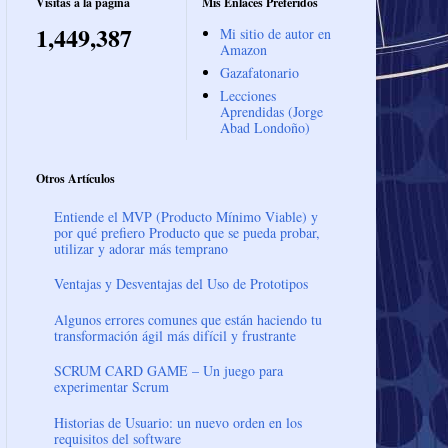
Visitas a la página
Mis Enlaces Preferidos
1,449,387
Mi sitio de autor en
Amazon
Gazafatonario
Lecciones
Aprendidas (Jorge
Abad Londoño)
Otros Artículos
Entiende el MVP (Producto Mínimo Viable) y
por qué prefiero Producto que se pueda probar,
utilizar y adorar más temprano
Ventajas y Desventajas del Uso de Prototipos
Algunos errores comunes que están haciendo tu
transformación ágil más difícil y frustrante
SCRUM CARD GAME – Un juego para
experimentar Scrum
Historias de Usuario: un nuevo orden en los
requisitos del software