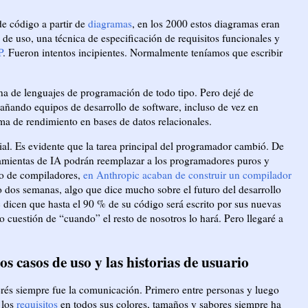
e código a partir de
diagramas
, en los 2000 estos diagramas eran
de uso, una técnica de especificación de requisitos funcionales y
P
. Fueron intentos incipientes. Normalmente teníamos que escribir
na de lenguajes de programación de todo tipo. Pero dejé de
ñando equipos de desarrollo de software, incluso de vez en
a de rendimiento en bases de datos relacionales.
cial. Es evidente que la tarea principal del programador cambió. De
amientas de IA podrán reemplazar a los programadores puros y
to de compiladores,
en Anthropic acaban de construir un compilador
 dos semanas, algo que dice mucho sobre el futuro del desarrollo
dicen que hasta el 90 % de su código será escrito por sus nuevas
o cuestión de “cuando” el resto de nosotros lo hará. Pero llegaré a
los casos de uso y las historias de usuario
terés siempre fue la comunicación. Primero entre personas y luego
 los
requisitos
en todos sus colores, tamaños y sabores siempre ha