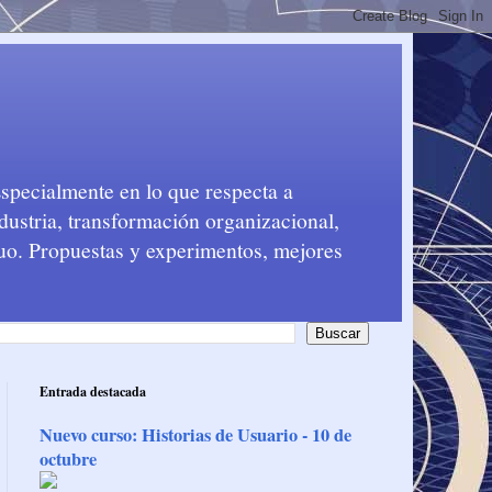
Especialmente en lo que respecta a
dustria, transformación organizacional,
nuo. Propuestas y experimentos, mejores
Entrada destacada
Nuevo curso: Historias de Usuario - 10 de
octubre