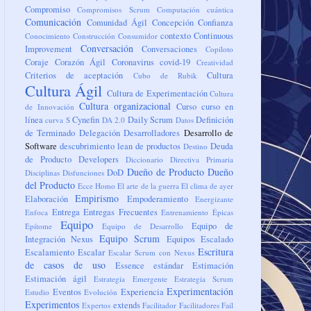
Compromiso
Compromisos Scrum
Computación cuántica
Comunicación
Comunidad Ágil
Concepción
Confianza
contexto
Continuous
Conocimiento
Construcción
Consumidor
Conversación
Improvement
Conversaciones
Copiloto
Coraje
Corazón Ágil
Coronavirus
covid-19
Creatividad
Criterios de aceptación
Cultura
Cubo de Rubik
Cultura Ágil
Cultura de Experimentación
Cultura
Cultura organizacional
Curso
curso en
de Innovación
línea
Cynefin
Daily Scrum
Definición
curva S
DA 2.0
Datos
de Terminado
Delegación
Desarrolladores
Desarrollo de
Software
descubrimiento lean de productos
Deuda
Destino
de Producto
Developers
Diccionario
Directiva Primaria
Dueño de Producto
Dueño
DoD
Disciplinas
Disfunciones
del Producto
Ecce Homo
El arte de la guerra
El clima de ayer
Empirismo
Elaboración
Empoderamiento
Energizante
Entrega
Entregas Frecuentes
Enfoca
Entrenamiento
Épicas
Equipo
Equipo de
Epítome
Equipo de Desarrollo
Equipo Scrum
Integración Nexus
Equipos
Escalado
Escritura
Escalamiento
Escalar
Escalar Scrum con Nexus
de casos de uso
Essence
estándar
Estimación
Estimación ágil
Estrategia Emergente
Estrategia Scrum
Experimentación
Eventos
Experiencia
Estudio
Evolución
Experimentos
extends
Expertos
Facilitador
Facilitadores
Fail