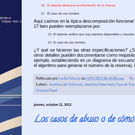
16.
El sistema almacena la información de la reserva
17.
El caso de uso termina
Aquí caímos en la típica descomposición funcional 
17 bien pueden reemplazarse por:
12. El sistema verifica que hay asientos disponibles y muestra
13. El caso de uso termina
¿Y qué se hicieron las otras especificaciones? ¿
otros detalles pueden documentarse como requisito
ejemplo, estableciendo en un diagrama de secuenc
el algoritmo para generar el número de la reserva)
Publicado por
Lucho Salazar
en
11/01/2012 06:19:00 a.m.
No 
Labels:
Analista del Software
,
Analista Funcional
,
Caso de Uso
Usuario Final
jueves, octubre 11, 2012
Los casos de abuso o de cómo 