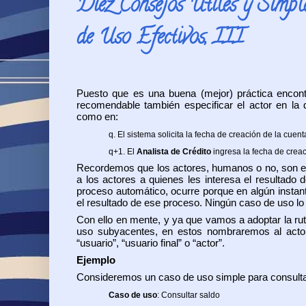
Diez Consejos Útiles y Simpl
de Uso Efectivos, III
Puesto que es una buena (mejor) práctica encont
recomendable también especificar el actor en la 
como en:
q. El sistema solicita la fecha de creación de la cuent
q+1. El
Analista de Crédito
ingresa la fecha de creac
Recordemos que los actores, humanos o no, son exte
a los actores a quienes les interesa el resultado
proceso automático, ocurre porque en algún instante
el resultado de ese proceso. Ningún caso de uso lo 
Con ello en mente, y ya que vamos a adoptar la ruti
uso subyacentes, en estos nombraremos al acto
“usuario”, “usuario final” o “actor”.
Ejemplo
Consideremos un caso de uso simple para consultar 
Caso de uso
: Consultar saldo