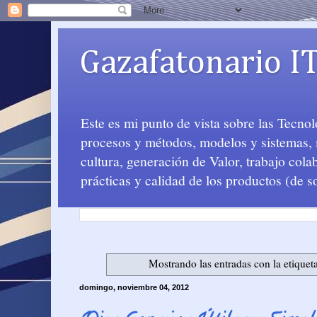
Gazafatonario I
Este es mi punto de vista sobre las Tecno
procesos y métodos, modelos y sistemas, m
cultura, generación de Valor, trabajo col
prácticas y calidad de los productos (de s
Mostrando las entradas con la etiquet
domingo, noviembre 04, 2012