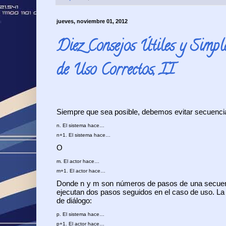
jueves, noviembre 01, 2012
Diez Consejos Útiles y Simpl
de Uso Correctos, II
Siempre que sea posible, debemos evitar secuenc
n. El sistema hace…
n+1. El sistema hace…
O
m. El actor hace…
m+1. El actor hace…
Donde n y m son números de pasos de una secuencia
ejecutan dos pasos seguidos en el caso de uso. La 
de diálogo:
p. El sistema hace…
p+1. El actor hace…