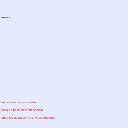
es aéreos
iudades y fechas solicitadas
 número de pasajeros establecidos
 entre las ciudades y fechas establecidas”