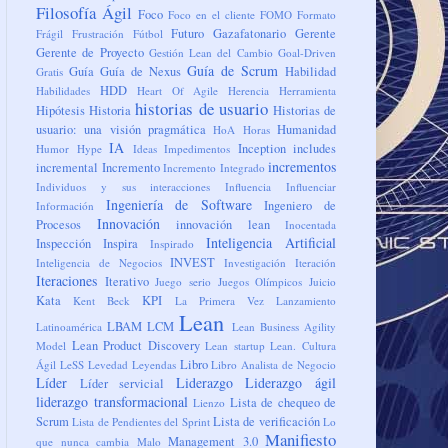
Filosofía Ágil
Foco
Foco en el cliente
FOMO
Formato
Futuro
Gazafatonario
Gerente
Frágil
Frustración
Fútbol
Gerente de Proyecto
Gestión Lean del Cambio
Goal-Driven
Guía de Scrum
Guía
Guía de Nexus
Habilidad
Gratis
HDD
Habilidades
Heart Of Agile
Herencia
Herramienta
historias de usuario
Hipótesis
Historia
Historias de
usuario: una visión pragmática
Humanidad
HoA
Horas
IA
Inception
includes
Humor
Hype
Ideas
Impedimentos
incrementos
incremental
Incremento
Incremento Integrado
Individuos y sus interacciones
Influencia
Influenciar
Ingeniería de Software
Ingeniero de
Información
Innovación
Procesos
innovación lean
Inocentada
Inteligencia Artificial
Inspección
Inspira
Inspirado
INVEST
Inteligencia de Negocios
Investigación
Iteración
Iteraciones
Iterativo
Juego serio
Juegos Olímpicos
Juicio
Kata
KPI
Kent Beck
La Primera Vez
Lanzamiento
Lean
LBAM
LCM
Latinoamérica
Lean Business Agility
Lean Product Discovery
Model
Lean startup
Lean. Cultura
Libro
Ágil
LeSS
Levedad
Leyendas
Libro Analista de Negocio
Líder
Liderazgo
Liderazgo ágil
Líder servicial
liderazgo transformacional
Lista de chequeo de
Lienzo
Scrum
Lista de verificación
Lista de Pendientes del Sprint
Lo
Manifiesto
Management 3.0
que nunca cambia
Malo