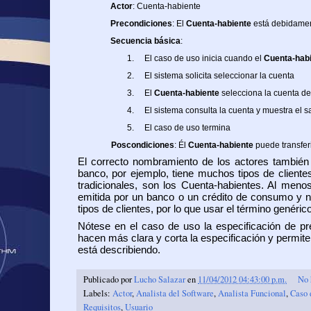
Actor
: Cuenta-habiente
Precondiciones
: El
Cuenta-habiente
está debidament
Secuencia básica
:
1.
El caso de uso inicia cuando el
Cuenta-hab
2.
El sistema solicita seleccionar la cuenta
3.
El
Cuenta-habiente
selecciona la cuenta de 
4.
El sistema consulta la cuenta y muestra el s
5.
El caso de uso termina
Poscondiciones
: Él
Cuenta-habiente
puede transferi
El correcto nombramiento de los actores también
banco, por ejemplo, tiene muchos tipos de cliente
tradicionales, son los Cuenta-habientes. Al meno
emitida por un banco o un crédito de consumo y no
tipos de clientes, por lo que usar el término genéri
Nótese en el caso de uso la especificación de pre
hacen más clara y corta la especificación y permit
está describiendo.
Publicado por
Lucho Salazar
en
11/04/2012 04:43:00 p.m.
No 
Labels:
Actor
,
Analista del Software
,
Analista Funcional
,
Caso 
Requisitos
,
Usuario