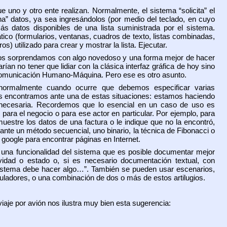
 uno y otro ente realizan. Normalmente, el sistema “solicita” el
ona” datos, ya sea ingresándolos (por medio del teclado, en cuyo
ás datos disponibles de una lista suministrada por el sistema.
co (formularios, ventanas, cuadros de texto, listas combinadas,
) utilizado para crear y mostrar la lista. Ejecutar.
os sorprendamos con algo novedoso y una forma mejor de hacer
ían no tener que lidiar con la clásica interfaz gráfica de hoy sino
omunicación Humano-Máquina. Pero ese es otro asunto.
 normalmente cuando ocurre que debemos especificar varias
os encontramos ante una de estas situaciones: estamos haciendo
innecesaria. Recordemos que lo esencial en un caso de uso es
 para el negocio o para ese actor en particular. Por ejemplo, para
muestre los datos de una factura o le indique que no la encontró,
nte un método secuencial, uno binario, la técnica de Fibonacci o
 google para encontrar páginas en Internet.
una funcionalidad del sistema que es posible documentar mejor
dad o estado o, si es necesario documentación textual, con
el sistema debe hacer algo…”. También se pueden usar escenarios,
muladores, o una combinación de dos o más de estos artilugios.
viaje por avión nos ilustra muy bien esta sugerencia: