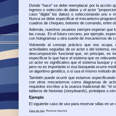
Donde “hace” se debe reemplazar por la acción que
ingreso o selección de datos y el actor “proporci
caso “digita” los datos) o seleccionando uno o m
Nunca se debe especificar el mecanismo programáti
cuadros de chequeo, botones de comando, entre otros
Además, nuestros usuarios siempre esperan que l
las cosas. En el futuro cercano, por ejemplo, esperar
con hologramas u otra suerte de mecanismos de c
Volviendo al consejo práctico que nos ocupa,
actividades seguidas de un actor o del sistema, n
descomposición funcional que, en principio, es 
especificar lo que hace el sistema que es relevante
un actor es significativo que el sistema busque y 
pero no es importante si esa búsqueda ocurre media
un algoritmo genético, o si usa el mismo método de
También puede ocurrir que estamos especificando 
con otros mecanismos como diagramas de activi
requisitos escritos a la usanza tradicional de: “
tableros de historias (
storyboards
), prototipos o si
Ejemplo
El siguiente caso de uso para reservar sillas en un 
Caso de Uso
: Reservar tiquetes