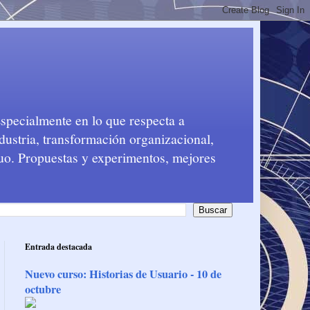
Especialmente en lo que respecta a
dustria, transformación organizacional,
nuo. Propuestas y experimentos, mejores
Entrada destacada
Nuevo curso: Historias de Usuario - 10 de
octubre