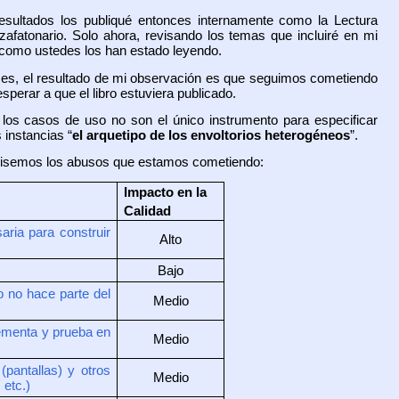
esultados los publiqué entonces internamente como la Lectura
afatonario. Solo ahora, revisando los temas que incluiré en mi
e como ustedes los han estado leyendo.
es, el resultado de mi observación es que seguimos cometiendo
sperar a que el libro estuviera publicado.
e
los casos de uso no son el único instrumento para especificar
 instancias “
el arquetipo de los envoltorios heterogéneos
”.
 revisemos los abusos que estamos cometiendo:
Impacto en la
Calidad
ria para construir
Alto
Bajo
 no hace parte del
Medio
lementa y prueba en
Medio
(pantallas) y otros
Medio
 etc.)