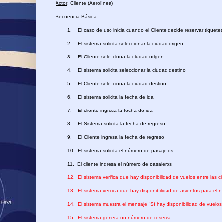
Actor
: Cliente (Aerolínea)
Secuencia Básica
:
1.
El caso de uso inicia cuando el Cliente decide reservar tiquet
2.
El sistema solicita seleccionar la ciudad origen
3.
El Cliente selecciona la ciudad origen
4.
El sistema solicita seleccionar la ciudad destino
5.
El Cliente selecciona la ciudad destino
6.
El sistema solicita la fecha de ida
7.
El cliente ingresa la fecha de ida
8.
El Sistema solicita la fecha de regreso
9.
El Cliente ingresa la fecha de regreso
10.
El sistema solicita el número de pasajeros
11.
El cliente ingresa el número de pasajeros
12.
El sistema verifica que hay disponibilidad de vuelos entre las c
13.
El sistema verifica que hay disponibilidad de asientos para el
14.
El sistema muestra el mensaje “Sí hay disponibilidad de vuelos
15.
El sistema genera un número de reserva