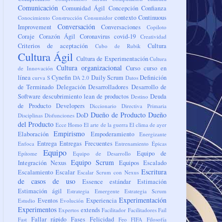
Comunicación
Comunidad Ágil
Concepción
Confianza
contexto
Continuous
Conocimiento
Construcción
Consumidor
Conversación
Improvement
Conversaciones
Copiloto
Coraje
Corazón Ágil
Coronavirus
covid-19
Creatividad
Criterios de aceptación
Cultura
Cubo de Rubik
Cultura Ágil
Cultura de Experimentación
Cultura
Cultura organizacional
Curso
curso en
de Innovación
línea
Cynefin
Daily Scrum
Definición
curva S
DA 2.0
Datos
de Terminado
Delegación
Desarrolladores
Desarrollo de
Software
descubrimiento lean de productos
Deuda
Destino
de Producto
Developers
Diccionario
Directiva Primaria
Dueño de Producto
Dueño
DoD
Disciplinas
Disfunciones
del Producto
Ecce Homo
El arte de la guerra
El clima de ayer
Empirismo
Elaboración
Empoderamiento
Energizante
Entrega
Entregas Frecuentes
Enfoca
Entrenamiento
Épicas
Equipo
Equipo de
Epítome
Equipo de Desarrollo
Equipo Scrum
Integración Nexus
Equipos
Escalado
Escritura
Escalamiento
Escalar
Escalar Scrum con Nexus
de casos de uso
Essence
estándar
Estimación
Estimación ágil
Estrategia Emergente
Estrategia Scrum
Experimentación
Eventos
Experiencia
Estudio
Evolución
Experimentos
extends
Expertos
Facilitador
Facilitadores
Fail
Fallar rápido
Fases
Felicidad
Fast
Feo
FIFA
Filosofía