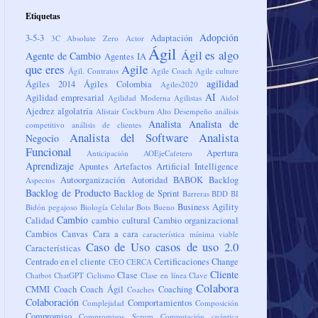
Etiquetas
Adopción
3-5-3
Adaptación
3C
Absolute Zero
Actor
Ágil
Ágil es algo
Agente de Cambio
Agentes IA
que eres
Agile
Ágil. Contratos
Agile Coach
Agile culture
agilidad
Ágiles 2014
Ágiles Colombia
Agiles2020
AI
Agilidad empresarial
Agilidad Moderna
Agilistas
Aidol
Ajedrez
algolatría
Alistair Cockburn
Alto Desempeño
análisis
Analista
Analista de
competitivo
análisis de clientes
Analista del Software
Analista
Negocio
Funcional
Apertura
Anticipación
AOEjeCafetero
Aprendizaje
Apuntes
Artefactos
Artificial Intelligence
Autoorganización
Autoridad
BABOK
Backlog
Aspectos
Backlog de Producto
Backlog de Sprint
Barreras
BDD
BI
Business Agility
Bidón pegajoso
Biología Celular
Bots
Bueno
Cambio
Calidad
cambio cultural
Cambio organizacional
Cambios
Canvas
Cara a cara
característica mínima viable
Caso de Uso
casos de uso 2.0
Características
Centrado en el cliente
Certificaciones
Change
CEO
CERCA
Cliente
Clase
Chatbot
ChatGPT
Ciclismo
Clase en línea
Clave
Colabora
CMMI
Coach
Coach Ágil
Coaching
Coaches
Colaboración
Comportamientos
Complejidad
Composición
Compromiso
Compromisos Scrum
Computación cuántica